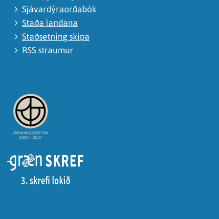
Sjávardýraorðabók
Staða landana
Staðsetning skipa
RSS straumur