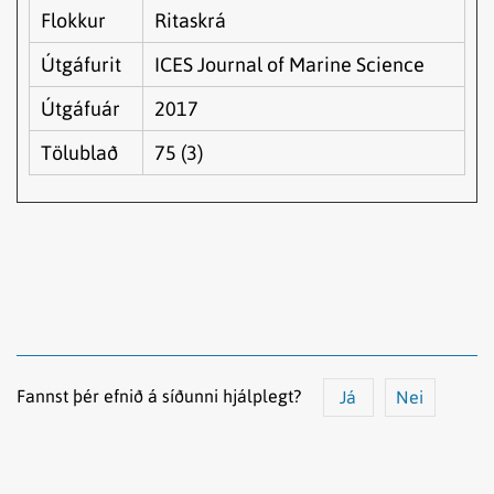
Flokkur
Ritaskrá
Útgáfurit
ICES Journal of Marine Science
Útgáfuár
2017
Tölublað
75 (3)
Fannst þér efnið á síðunni hjálplegt?
Já
Nei