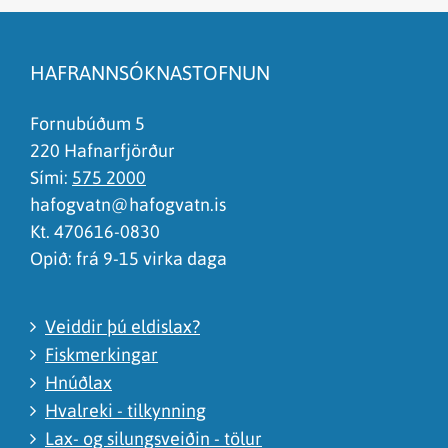
Efnið svarar ekki spurningunni
Síðan inniheldur rangar upplýsingar
HAFRANNSÓKNASTOFNUN
Það er of mikið efni á síðunni
Ég skil ekki efnið, finnst það of flókið
Fornubúðum 5
220 Hafnarfjörður
Sími:
575 2000
hafogvatn@hafogvatn.is
Kt. 470616-0830
Opið: frá 9-15 virka daga
Veiddir þú eldislax?
Fiskmerkingar
Hnúðlax
Hvalreki - tilkynning
Lax- og silungsveiðin - tölur