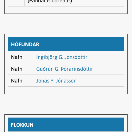
(Pandalus borealis)
HÖFUNDAR
Nafn
Ingibjörg G. Jónsdóttir
Nafn
Guðrún G. Þórarinsdóttir
Nafn
Jónas P. Jónasson
FLOKKUN