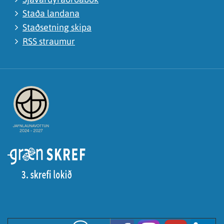
Staða landana
Staðsetning skipa
RSS straumur