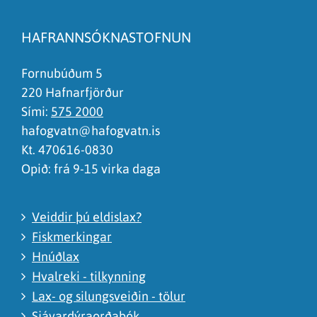
Efnið svarar ekki spurningunni
Síðan inniheldur rangar upplýsingar
HAFRANNSÓKNASTOFNUN
Það er of mikið efni á síðunni
Ég skil ekki efnið, finnst það of flókið
Fornubúðum 5
220 Hafnarfjörður
Sími:
575 2000
hafogvatn@hafogvatn.is
Kt. 470616-0830
Opið: frá 9-15 virka daga
Veiddir þú eldislax?
Fiskmerkingar
Hnúðlax
Hvalreki - tilkynning
Lax- og silungsveiðin - tölur
Sjávardýraorðabók