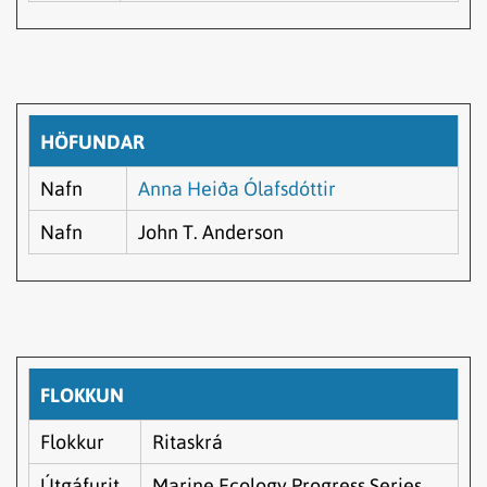
HÖFUNDAR
Nafn
Anna Heiða Ólafsdóttir
Nafn
John T. Anderson
FLOKKUN
Flokkur
Ritaskrá
Útgáfurit
Marine Ecology Progress Series