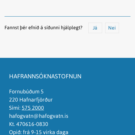
Fannst þér efnið á síðunni hjálplegt?
Já
Nei
Efnið svarar ekki spurningunni
Síðan inniheldur rangar upplýsingar
HAFRANNSÓKNASTOFNUN
Það er of mikið efni á síðunni
Ég skil ekki efnið, finnst það of flókið
Fornubúðum 5
220 Hafnarfjörður
Sími:
575 2000
hafogvatn@hafogvatn.is
Kt. 470616-0830
Opið: frá 9-15 virka daga