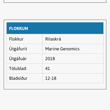
FLOKKUN
Flokkur
Ritaskrá
Útgáfurit
Marine Genomics
Útgáfuár
2018
Tölublað
41
Blaðsíður
12-18