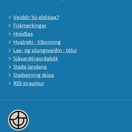
Veiddir þú eldislax?
Fiskmerkingar
Hnúðlax
Hvalreki - tilkynning
Lax- og silungsveiðin - tölur
Sjávardýraorðabók
Staða landana
Staðsetning skipa
RSS straumur