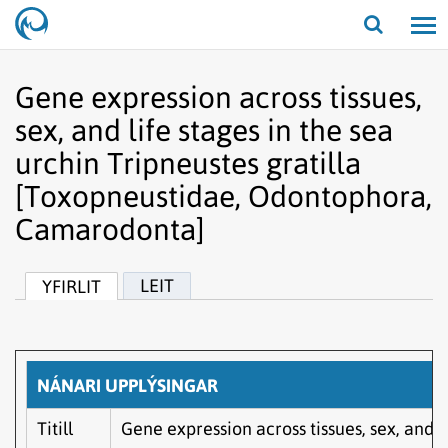
Opna/lo
leit
Gene expression across tissues,
sex, and life stages in the sea
urchin Tripneustes gratilla
[Toxopneustidae, Odontophora,
Camarodonta]
LEIT
YFIRLIT
NÁNARI UPPLÝSINGAR
Titill
Gene expression across tissues, sex, and l