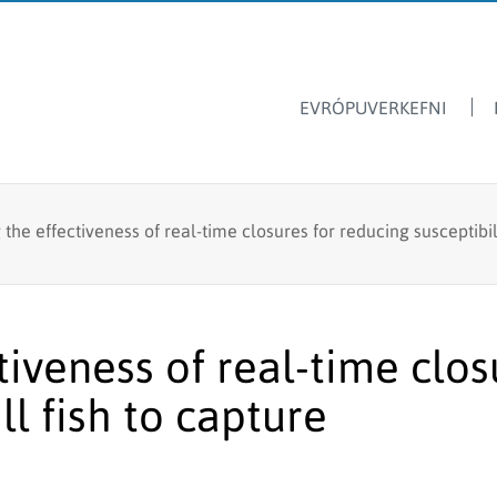
EVRÓPUVERKEFNI
Dýrasvif
Hafrannsóknastofnun
 the effectiveness of real-time closures for reducing susceptibil
Ársskýrslur
Ferskvatnsfiskar
Sjávarútvegsskóli GRÓ
Fréttir & tilkynningar
Stangveiði
Laus störf
Fyrir skóla
Fiskmerkingar
tiveness of real-time clos
Lax- og silungsveiðin -
Framandi sjávarlífverur
tölur
ll fish to capture
Hvalarannsóknir
Kolmunni