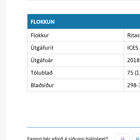
FLOKKUN
Flokkur
Ritas
Útgáfurit
ICES 
Útgáfuár
2018
Tölublað
75 (1
Blaðsíður
298-
Fannst þér efnið á síðunni hjálplegt?
Já
N