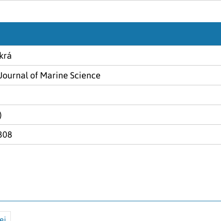
krá
Journal of Marine Science
)
308
ei