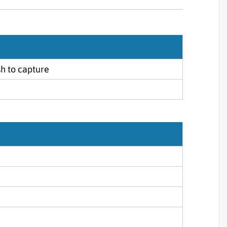
Sjórannsóknir
sjókvíaeldis
sh to capture