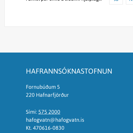
Efnið svarar ekki spurningunni
Síðan inniheldur rangar upplýsingar
Það er of mikið efni á síðunni
Ég skil ekki efnið, finnst það of flókið
HAFRANNSÓKNASTOFNUN
Fornubúðum 5
220 Hafnarfjörður
Sími:
575 2000
hafogvatn@hafogvatn.is
Kt. 470616-0830