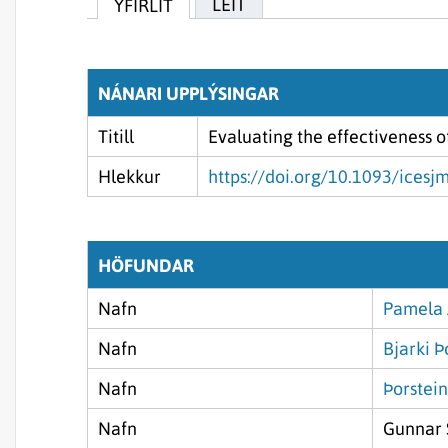
LEIT
YFIRLIT
NÁNARI UPPLÝSINGAR
Titill
Evaluating the effectiveness of
Hlekkur
https://doi.org/10.1093/icesj
HÖFUNDAR
Nafn
Pamela 
Nafn
Bjarki Þ
Nafn
Þorstei
Nafn
Gunnar 