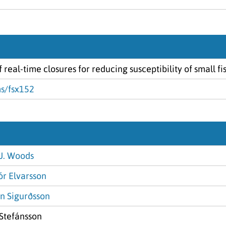
 real-time closures for reducing susceptibility of small fi
ms/fsx152
J. Woods
ór Elvarsson
nn Sigurðsson
Stefánsson