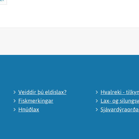
Veiddir þú eldislax?
Hvalreki - tilky
Fiskmerkingar
Lax- og silungsv
Hnúðlax
Sjávardýraorð