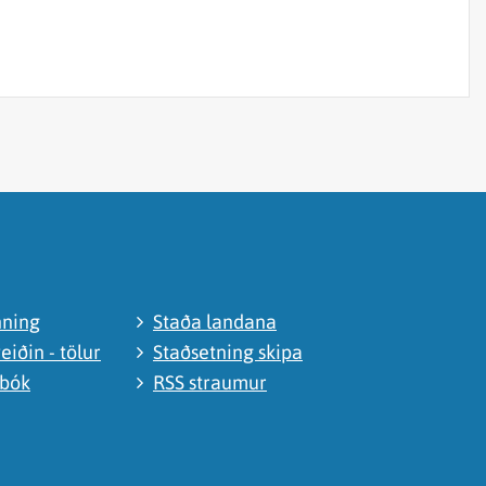
nning
Staða landana
eiðin - tölur
Staðsetning skipa
abók
RSS straumur