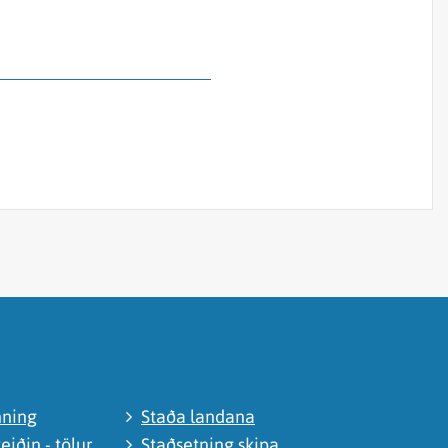
nning
Staða landana
eiðin - tölur
Staðsetning skipa