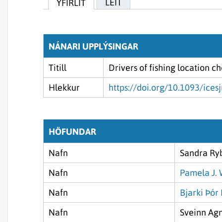
LEIT
YFIRLIT
NÁNARI UPPLÝSINGAR
Titill
Drivers of fishing location c
Hlekkur
https://doi.org/10.1093/ices
HÖFUNDAR
Nafn
Sandra Ryb
Nafn
Pamela J.
Nafn
Bjarki Þór
Nafn
Sveinn Ag