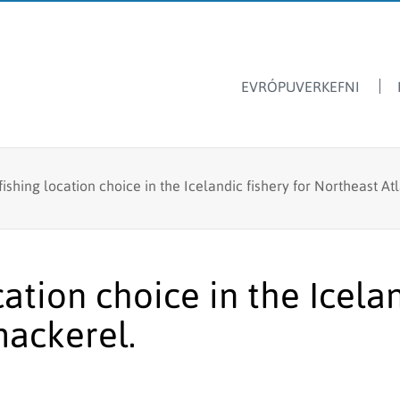
EVRÓPUVERKEFNI
Dýrasvif
Hafrannsóknastofnun
 fishing location choice in the Icelandic fishery for Northeast At
Ársskýrslur
Ferskvatnsfiskar
Sjávarútvegsskóli GRÓ
Fréttir & tilkynningar
Stangveiði
Laus störf
Fyrir skóla
Fiskmerkingar
cation choice in the Icelan
Lax- og silungsveiðin -
Framandi sjávarlífverur
tölur
mackerel.
Hvalarannsóknir
Kolmunni