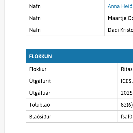
Nafn
Anna Heiða
Nafn
Maartje Oo
Nafn
Dadi Krist
FLOKKUN
Flokkur
Ritas
Útgáfurit
ICES 
Útgáfuár
2025
Tölublað
82(6)
Blaðsíður
fsaf