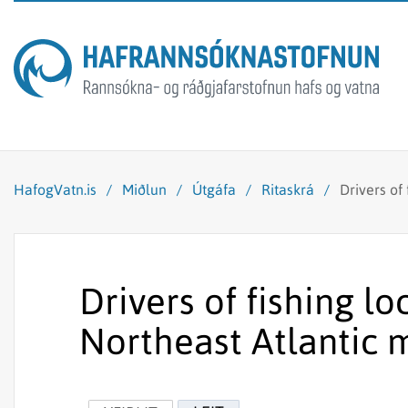
HafogVatn.is
/
Miðlun
/
Útgáfa
/
Ritaskrá
/
Drivers of
Drivers of fishing lo
Northeast Atlantic 