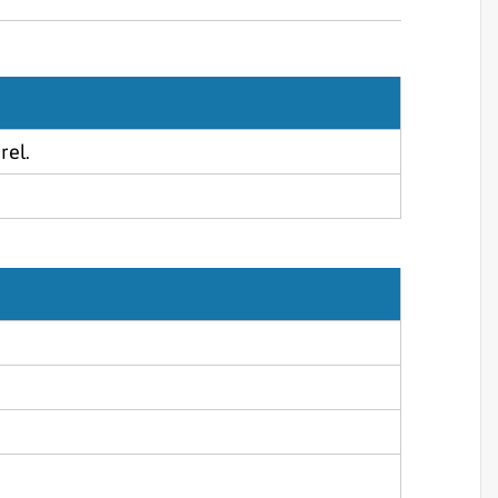
Sjórannsóknir
sjókvíaeldis
rel.