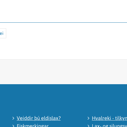
ei
Veiddir þú eldislax?
Hvalreki - tilky
Fiskmerkingar
Lax- og silungsv