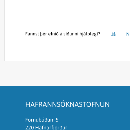
Fannst þér efnið á síðunni hjálplegt?
Já
N
Efnið svarar ekki spurningunni
Síðan inniheldur rangar upplýsingar
Það er of mikið efni á síðunni
Ég skil ekki efnið, finnst það of flókið
HAFRANNSÓKNASTOFNUN
Fornubúðum 5
220 Hafnarfjörður