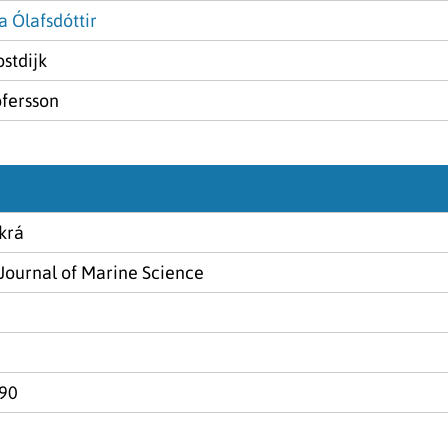
 Ólafsdóttir
stdijk
ofersson
krá
Journal of Marine Science
090