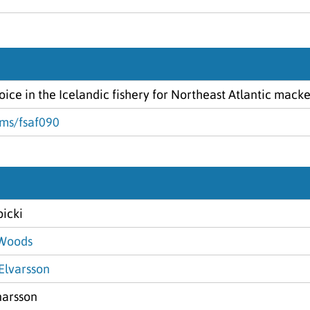
hoice in the Icelandic fishery for Northeast Atlantic macke
jms/fsaf090
icki
 Woods
 Elvarsson
narsson