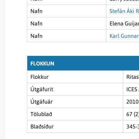
Nafn
Stefán Áki 
Nafn
Elena Guija
Nafn
Karl Gunnar
FLOKKUN
Flokkur
Ritas
Útgáfurit
ICES 
Útgáfuár
2010
Tölublað
67 (2
Blaðsíður
345-