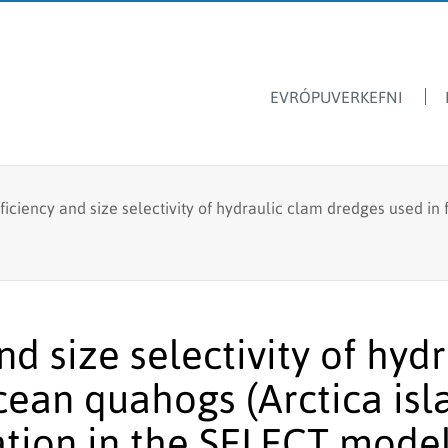
EVRÓPUVERKEFNI
Dýrasvif
Hafrannsóknastofnun
ficiency and size selectivity of hydraulic clam dredges used in 
Ársskýrslur
Ferskvatnsfiskar
Sjávarútvegsskóli GRÓ
Fréttir & tilkynningar
Stangveiði
Laus störf
Fyrir skóla
Fiskmerkingar
Lax- og silungsveiðin -
nd size selectivity of hy
Framandi sjávarlífverur
tölur
ocean quahogs (Arctica isl
Hvalarannsóknir
Kolmunni
tion in the SELECT mode