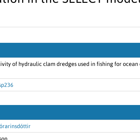
ivity of hydraulic clam dredges used in fishing for ocean
fsp236
órarinsdóttir
son