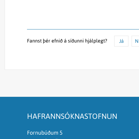
Fannst þér efnið á síðunni hjálplegt?
Já
N
Efnið svarar ekki spurningunni
Síðan inniheldur rangar upplýsingar
Það er of mikið efni á síðunni
Ég skil ekki efnið, finnst það of flókið
HAFRANNSÓKNASTOFNUN
Fornubúðum 5