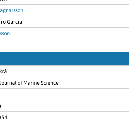
Ragnarsson
rro Garcia
sson
krá
Journal of Marine Science
)
354