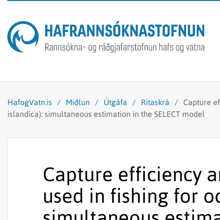
HafogVatn.is
/
Miðlun
/
Útgáfa
/
Ritaskrá
/
Capture ef
islandica): simultaneous estimation in the SELECT model
Capture efficiency a
used in fishing for 
simultaneous estima