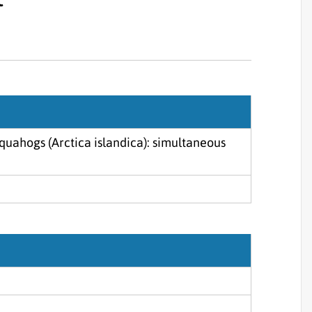
Sjórannsóknir
sjókvíaeldis
 quahogs (Arctica islandica): simultaneous