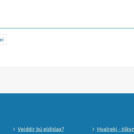
ei
Veiddir þú eldislax?
Hvalreki - tilky