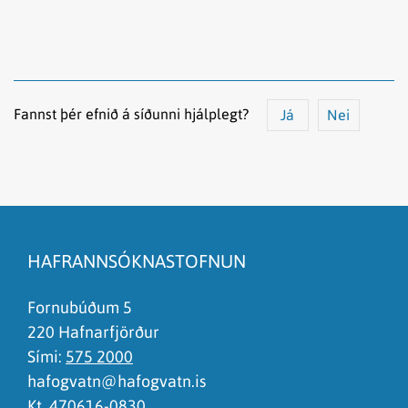
Fannst þér efnið á síðunni hjálplegt?
Já
Nei
Efnið svarar ekki spurningunni
Síðan inniheldur rangar upplýsingar
HAFRANNSÓKNASTOFNUN
Það er of mikið efni á síðunni
Ég skil ekki efnið, finnst það of flókið
Fornubúðum 5
220 Hafnarfjörður
Sími:
575 2000
hafogvatn@hafogvatn.is
Kt. 470616-0830