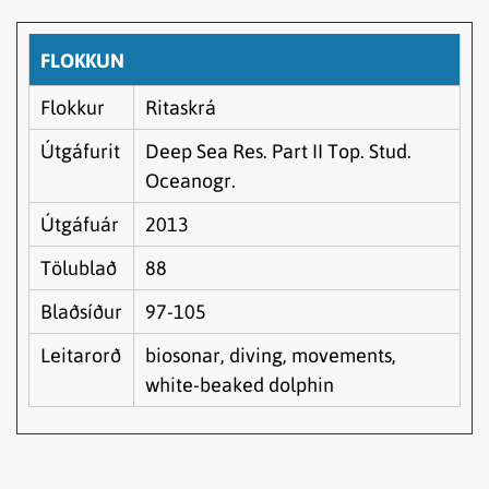
FLOKKUN
Flokkur
Ritaskrá
Útgáfurit
Deep Sea Res. Part II Top. Stud.
Oceanogr.
Útgáfuár
2013
Tölublað
88
Blaðsíður
97-105
Leitarorð
biosonar, diving, movements,
white-beaked dolphin