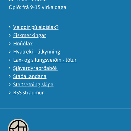
Opið: frá 9-15 virka daga
Veiddir þú eldislax?
Fiskmerkingar
Hnúðlax
Hvalreki - tilkynning
Lax- og silungsveiðin - tölur
Sjávardýraorðabók
Staða landana
Staðsetning skipa
RSS straumur