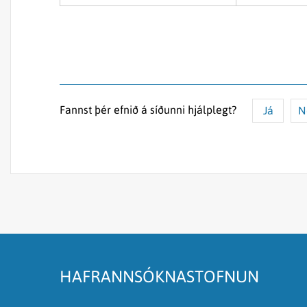
Fannst þér efnið á síðunni hjálplegt?
Já
N
Efnið svarar ekki spurningunni
Síðan inniheldur rangar upplýsingar
Það er of mikið efni á síðunni
Ég skil ekki efnið, finnst það of flókið
HAFRANNSÓKNASTOFNUN