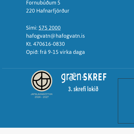
Fornubúðum 5
220 Hafnarfjörður
Sími:
575 2000
hafogvatn@hafogvatn.is
Kt. 470616-0830
Opið: frá 9-15 virka daga