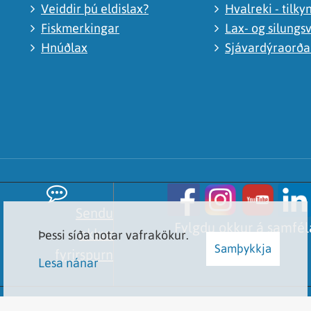
Veiddir þú eldislax?
Hvalreki - tilky
Fiskmerkingar
Lax- og silungsv
Hnúðlax
Sjávardýraorð
Sendu
Fylgdu okkur á samfé
okkur
Þessi síða notar vafrakökur.
Samþykkja
fyrirspurn
Lesa nánar