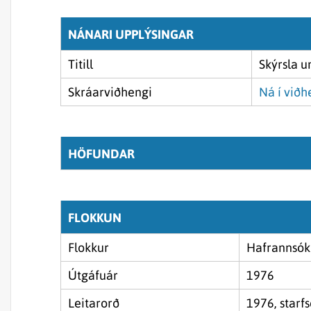
NÁNARI UPPLÝSINGAR
Titill
Skýrsla 
Skráarviðhengi
Ná í viðh
HÖFUNDAR
FLOKKUN
Flokkur
Hafrannsók
Útgáfuár
1976
Leitarorð
1976, starf