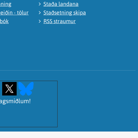
nning
Staða landana
eiðin - tölur
Staðsetning skipa
abók
RSS straumur
lagsmiðlum!