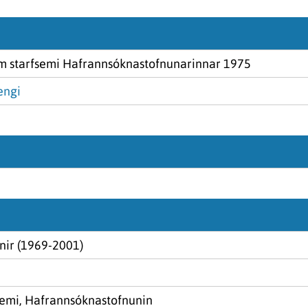
um starfsemi Hafrannsóknastofnunarinnar 1975
engi
nir (1969-2001)
semi, Hafrannsóknastofnunin