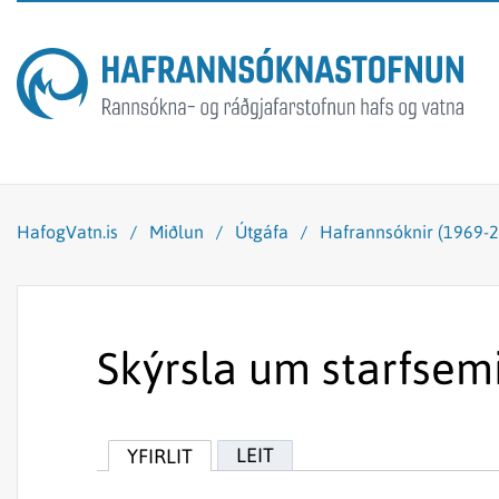
HafogVatn.is
/
Miðlun
/
Útgáfa
/
Hafrannsóknir (1969-
Skýrsla um starfsem
LEIT
YFIRLIT