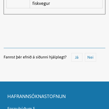
fiskvegur
Fannst þér efnið á síðunni hjálplegt?
Já
Nei
Efnið svarar ekki spurningunni
Síðan inniheldur rangar upplýsingar
HAFRANNSÓKNASTOFNUN
Það er of mikið efni á síðunni
Ég skil ekki efnið, finnst það of flókið
Fornubúðum 5