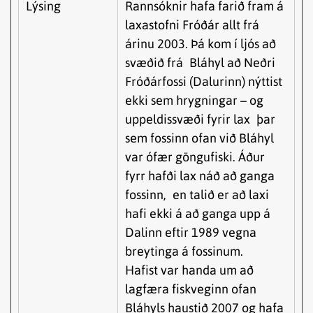
Lýsing
Rannsóknir hafa farið fram á
laxastofni Fróðár allt frá
árinu 2003. Þá kom í ljós að
svæðið frá Bláhyl að Neðri
Fróðárfossi (Dalurinn) nýttist
ekki sem hrygningar – og
uppeldissvæði fyrir lax þar
sem fossinn ofan við Bláhyl
var ófær göngufiski. Áður
fyrr hafði lax náð að ganga
fossinn, en talið er að laxi
hafi ekki á að ganga upp á
Dalinn eftir 1989 vegna
breytinga á fossinum.
Hafist var handa um að
lagfæra fiskveginn ofan
Bláhyls haustið 2007 og hafa