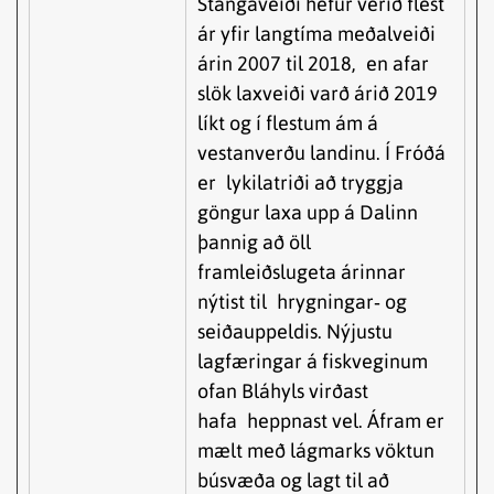
Stangaveiði hefur verið flest
ár yfir langtíma meðalveiði
árin 2007 til 2018, en afar
slök laxveiði varð árið 2019
líkt og í flestum ám á
vestanverðu landinu. Í Fróðá
er lykilatriði að tryggja
göngur laxa upp á Dalinn
þannig að öll
framleiðslugeta árinnar
nýtist til hrygningar‐ og
seiðauppeldis. Nýjustu
lagfæringar á fiskveginum
ofan Bláhyls virðast
hafa heppnast vel. Áfram er
mælt með lágmarks vöktun
búsvæða og lagt til að