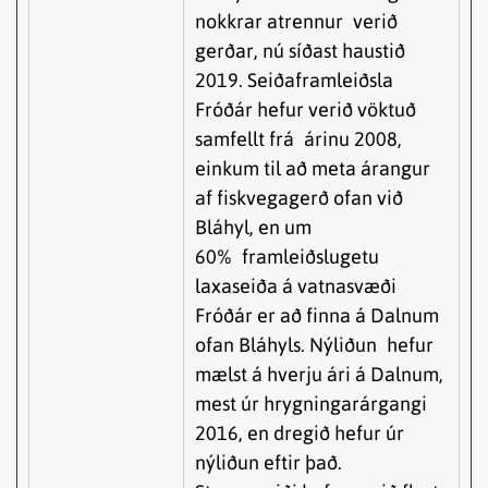
nokkrar atrennur verið
gerðar, nú síðast haustið
2019. Seiðaframleiðsla
Fróðár hefur verið vöktuð
samfellt frá árinu 2008,
einkum til að meta árangur
af fiskvegagerð ofan við
Bláhyl, en um
60% framleiðslugetu
laxaseiða á vatnasvæði
Fróðár er að finna á Dalnum
ofan Bláhyls. Nýliðun hefur
mælst á hverju ári á Dalnum,
mest úr hrygningarárgangi
2016, en dregið hefur úr
nýliðun eftir það.