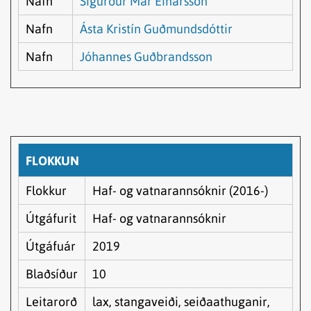
Nafn
Sigurður Már Einarsson
Nafn
Ásta Kristín Guðmundsdóttir
Nafn
Jóhannes Guðbrandsson
FLOKKUN
Flokkur
Haf- og vatnarannsóknir (2016-)
Útgáfurit
Haf- og vatnarannsóknir
Útgáfuár
2019
Blaðsíður
10
Leitarorð
lax, stangaveiði, seiðaathuganir,