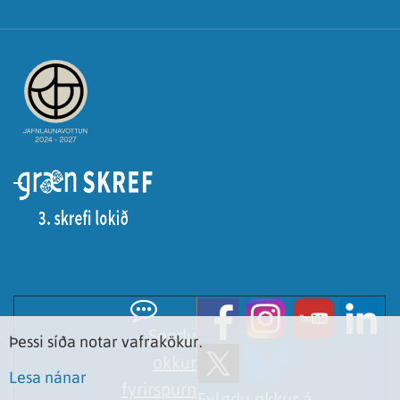
Sendu
Þessi síða notar vafrakökur.
okkur
Lesa nánar
fyrirspurn
Fylgdu okkur á