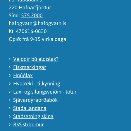
220 Hafnarfjörður
Sími:
575 2000
hafogvatn@hafogvatn.is
Kt. 470616-0830
Opið: frá 9-15 virka daga
Veiddir þú eldislax?
Fiskmerkingar
Hnúðlax
Hvalreki - tilkynning
Lax- og silungsveiðin - tölur
Sjávardýraorðabók
Staða landana
Staðsetning skipa
RSS straumur