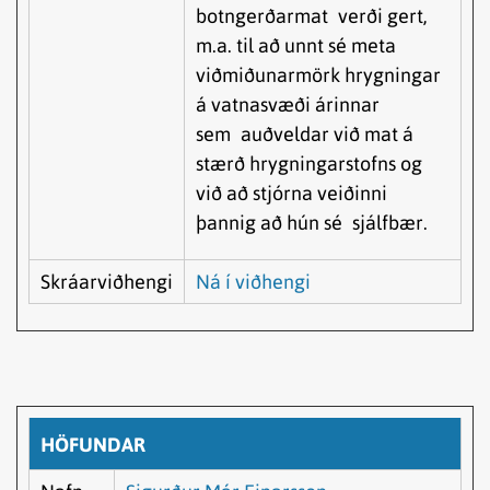
botngerðarmat verði gert,
m.a. til að unnt sé meta
viðmiðunarmörk hrygningar
á vatnasvæði árinnar
sem auðveldar við mat á
stærð hrygningarstofns og
við að stjórna veiðinni
þannig að hún sé sjálfbær.
Skráarviðhengi
Ná í viðhengi
HÖFUNDAR