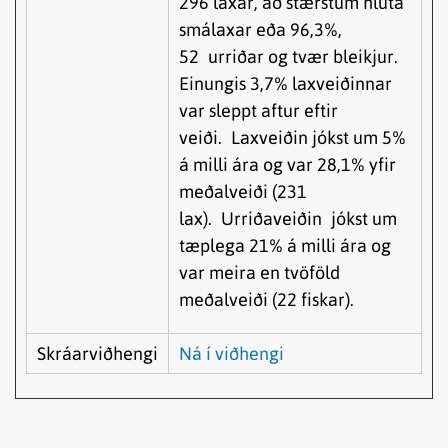
296 laxar, að stærstum hluta
smálaxar eða 96,3%,
52 urriðar og tvær bleikjur.
Einungis 3,7% laxveiðinnar
var sleppt aftur eftir
veiði. Laxveiðin jókst um 5%
á milli ára og var 28,1% yfir
meðalveiði (231
lax). Urriðaveiðin jókst um
tæplega 21% á milli ára og
var meira en tvöföld
meðalveiði (22 fiskar).
Skráarviðhengi
Ná í viðhengi