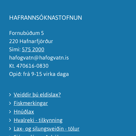
Efnið svarar ekki spurningunni
Síðan inniheldur rangar upplýsingar
HAFRANNSÓKNASTOFNUN
Það er of mikið efni á síðunni
Ég skil ekki efnið, finnst það of flókið
Fornubúðum 5
220 Hafnarfjörður
Sími:
575 2000
hafogvatn@hafogvatn.is
Kt. 470616-0830
Opið: frá 9-15 virka daga
Veiddir þú eldislax?
Fiskmerkingar
Hnúðlax
Hvalreki - tilkynning
Lax- og silungsveiðin - tölur