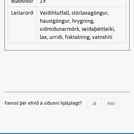
Blaðsíður
19
Leitarorð
Veiðihlutfall, stórlaxagöngur,
haustgöngur, hrygning,
viðmiðunarmörk, seiðaþéttleiki,
lax, urriði, fisktalning, vatnshiti
Fannst þér efnið á síðunni hjálplegt?
Já
Nei