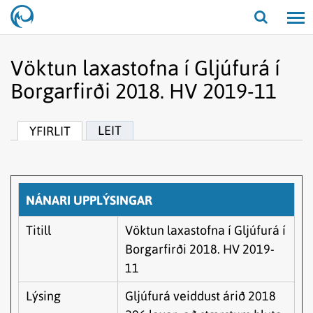
Opna/lo
leit
Vöktun laxastofna í Gljúfurá í
Borgarfirði 2018. HV 2019-11
LEIT
YFIRLIT
NÁNARI UPPLÝSINGAR
Titill
Vöktun laxastofna í Gljúfurá í
Borgarfirði 2018. HV 2019-
11
Lýsing
Gljúfurá veiddust árið 2018