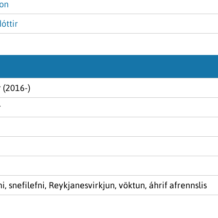
son
óttir
 (2016-)
r
ni, snefilefni, Reykjanesvirkjun, vöktun, áhrif afrennslis