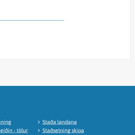
nning
Staða landana
eiðin - tölur
Staðsetning skipa