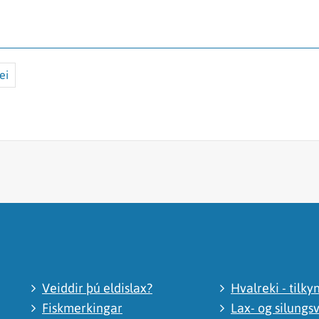
ei
Veiddir þú eldislax?
Hvalreki - tilky
Fiskmerkingar
Lax- og silungsv