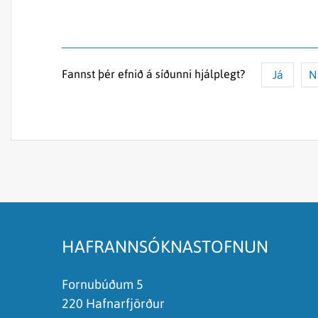
Fannst þér efnið á síðunni hjálplegt?
Já
N
Efnið svarar ekki spurningunni
Síðan inniheldur rangar upplýsingar
Það er of mikið efni á síðunni
Ég skil ekki efnið, finnst það of flókið
HAFRANNSÓKNASTOFNUN
Fornubúðum 5
220 Hafnarfjörður