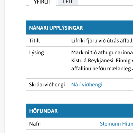
LEIT
YFIRLIT
NÁNARI UPPLÝSINGAR
Titill
Lífríki fjöru við útrás af
Lýsing
Markmiðið athugunarinnar v
Kistu á Reykjanesi. Einnig 
affallinu hefðu mælanleg áh
Skráarviðhengi
Ná í viðhengi
HÖFUNDAR
Nafn
Steinunn Hilm