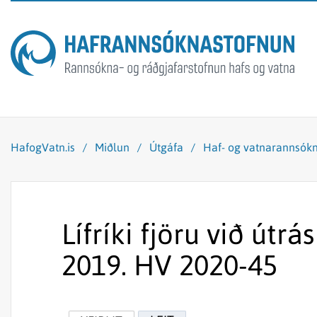
HafogVatn.is
/
Miðlun
/
Útgáfa
/
Haf- og vatnarannsókn
Lífríki fjöru við útr
2019. HV 2020-45