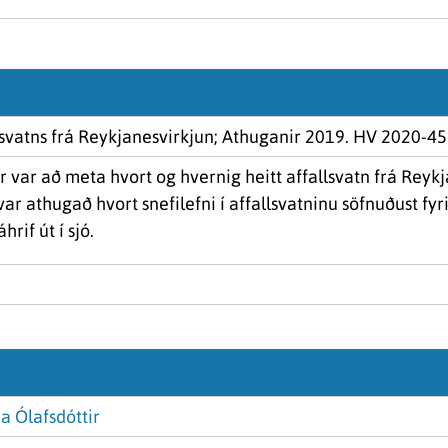
fallsvatns frá Reykjanesvirkjun; Athuganir 2019. HV 2020-45
ar að meta hvort og hvernig heitt affallsvatn frá Reykjane
var athugað hvort snefilefni í affallsvatninu söfnuðust fyr
rif út í sjó.
a Ólafsdóttir