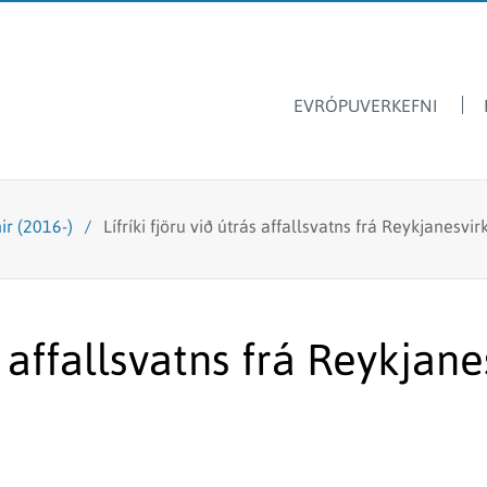
EVRÓPUVERKEFNI
Dýrasvif
Hafrannsóknastofnun
ir (2016-)
/
Lífríki fjöru við útrás affallsvatns frá Reykjanesv
Ársskýrslur
Ferskvatnsfiskar
Sjávarútvegsskóli GRÓ
Fréttir & tilkynningar
Stangveiði
Laus störf
Fyrir skóla
Fiskmerkingar
ás affallsvatns frá Reykjan
Lax- og silungsveiðin -
Framandi sjávarlífverur
tölur
Hvalarannsóknir
Kolmunni