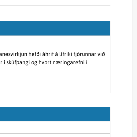
Sjórannsóknir
sjókvíaeldis
svirkjun hefði áhrif á lífríki fjörunnar við
ir í skúfþangi og hvort næringarefni í