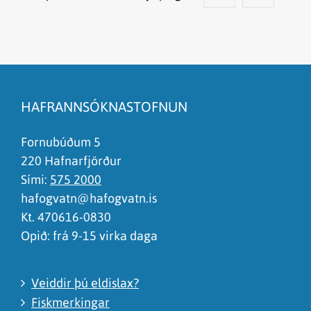
Efnið svarar ekki spurningunni
Síðan inniheldur rangar upplýsingar
HAFRANNSÓKNASTOFNUN
Það er of mikið efni á síðunni
Ég skil ekki efnið, finnst það of flókið
Fornubúðum 5
220 Hafnarfjörður
Sími:
575 2000
hafogvatn@hafogvatn.is
Kt. 470616-0830
Opið: frá 9-15 virka daga
Veiddir þú eldislax?
Fiskmerkingar