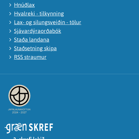
Hnúðlax
Hvalreki - tilkynning
Lax- og silungsveiðin - tölur
Sjávardýraorðabók
Staða landana
Staðsetning skipa
RSS straumur