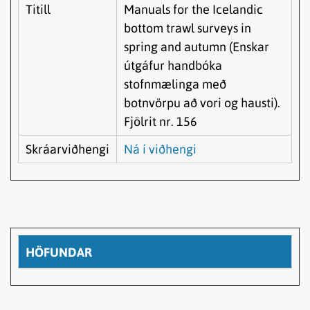
Titill
Manuals for the Icelandic
bottom trawl surveys in
spring and autumn (Enskar
útgáfur handbóka
stofnmælinga með
botnvörpu að vori og hausti).
Fjölrit nr. 156
Skráarviðhengi
Ná í viðhengi
HÖFUNDAR