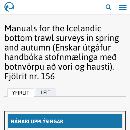
Opna/lo
leit
Manuals for the Icelandic
bottom trawl surveys in spring
and autumn (Enskar útgáfur
handbóka stofnmælinga með
botnvörpu að vori og hausti).
Fjölrit nr. 156
LEIT
YFIRLIT
NÁNARI UPPLÝSINGAR