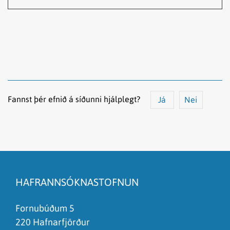
Fannst þér efnið á síðunni hjálplegt?
Já
Nei
Efnið svarar ekki spurningunni
Síðan inniheldur rangar upplýsingar
HAFRANNSÓKNASTOFNUN
Það er of mikið efni á síðunni
Ég skil ekki efnið, finnst það of flókið
Fornubúðum 5
220 Hafnarfjörður