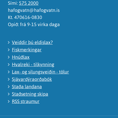
Sími:
575 2000
hafogvatn@hafogvatn.is
Kt. 470616-0830
Opið: frá 9-15 virka daga
Veiddir þú eldislax?
Fiskmerkingar
Hnúðlax
Hvalreki - tilkynning
Lax- og silungsveiðin - tölur
Sjávardýraorðabók
Staða landana
Staðsetning skipa
RSS straumur