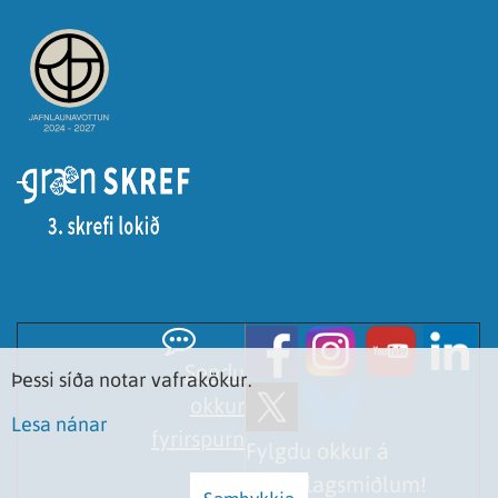
Sendu
Þessi síða notar vafrakökur.
okkur
Lesa nánar
fyrirspurn
Fylgdu okkur á
samfélagsmiðlum!