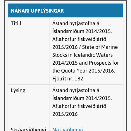
NÁNARI UPPLÝSINGAR
Titill
Ástand nytjastofna á
Íslandsmiðum 2014/2015.
Aflahorfur fiskveiðiárið
2015/2016 / State of Marine
Stocks in Icelandic Waters
2014/2015 and Prospects for
the Quota Year 2015/2016.
Fjölrit nr. 182
Lýsing
Ástand nytjastofna á
Íslandsmiðum 2014/2015.
Aflahorfur fiskveiðiárið
2015/2016
Skráarviðhengi
Ná í viðhengi