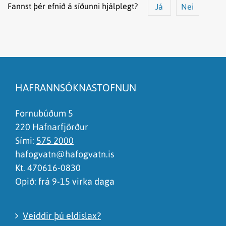
Fannst þér efnið á síðunni hjálplegt?
Já
Nei
Efnið svarar ekki spurningunni
Síðan inniheldur rangar upplýsingar
HAFRANNSÓKNASTOFNUN
Það er of mikið efni á síðunni
Ég skil ekki efnið, finnst það of flókið
Fornubúðum 5
220 Hafnarfjörður
Sími:
575 2000
hafogvatn@hafogvatn.is
Kt. 470616-0830
Opið: frá 9-15 virka daga
Veiddir þú eldislax?