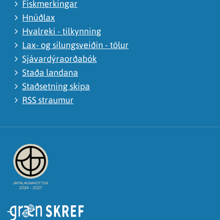
Fiskmerkingar
Hnúðlax
Hvalreki - tilkynning
Lax- og silungsveiðin - tölur
Sjávardýraorðabók
Staða landana
Staðsetning skipa
RSS straumur