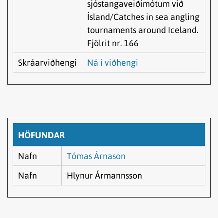
sjóstangaveiðimótum við
Ísland/Catches in sea angling
tournaments around Iceland.
Fjölrit nr. 166
Skráarviðhengi
Ná í viðhengi
HÖFUNDAR
Nafn
Tómas Árnason
Nafn
Hlynur Ármannsson