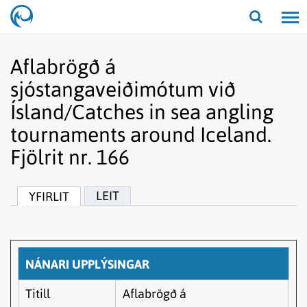
Opna/lo
leit
Aflabrögð á
sjóstangaveiðimótum við
Ísland/Catches in sea angling
tournaments around Iceland.
Fjölrit nr. 166
LEIT
YFIRLIT
NÁNARI UPPLÝSINGAR
Titill
Aflabrögð á