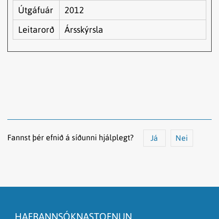
Útgáfuár
2012
Leitarorð
Ársskýrsla
Fannst þér efnið á síðunni hjálplegt?
Já
Nei
Efnið svarar ekki spurningunni
Síðan inniheldur rangar upplýsingar
HAFRANNSÓKNASTOFNUN