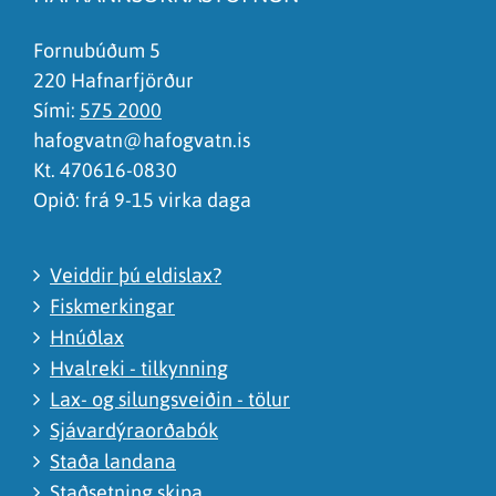
Það er of mikið efni á síðunni
Ég skil ekki efnið, finnst það of flókið
Fornubúðum 5
220 Hafnarfjörður
Sími:
575 2000
hafogvatn@hafogvatn.is
Kt. 470616-0830
Opið: frá 9-15 virka daga
Veiddir þú eldislax?
Fiskmerkingar
Hnúðlax
Hvalreki - tilkynning
Lax- og silungsveiðin - tölur
Sjávardýraorðabók
Staða landana
Staðsetning skipa