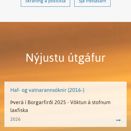
Skráning á póstlista
Sjá fréttasafn
Nýjustu útgáfur
Haf- og vatnarannsóknir (2016-)
Þverá í Borgarfirði 2025 - Vöktun á stofnum
laxfiska
2026