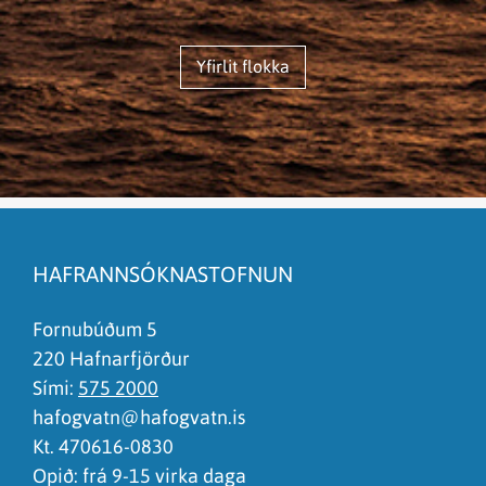
Yfirlit flokka
HAFRANNSÓKNASTOFNUN
Fornubúðum 5
220 Hafnarfjörður
Sími:
575 2000
hafogvatn@hafogvatn.is
Kt. 470616-0830
Opið: frá 9-15 virka daga