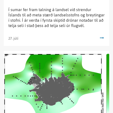
Í sumar fer fram talning á landsel við strendur
Íslands til að meta stærð landselsstofns og breytingar
í stofni. Í ár verða í fyrsta skiptið drónar notaðar til að
telja seli í stað þess að telja seli úr flugvél.
27. júlí
Lesa
fréttina
Vorleiðangri
um
umhverfisástand
sjávar
nýlokið