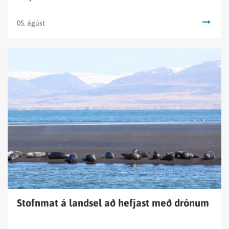
05. ágúst
Lesa
fréttina
Stofnmat
á
landsel
að
hefjast
með
drónum
Stofnmat á landsel að hefjast með drónum