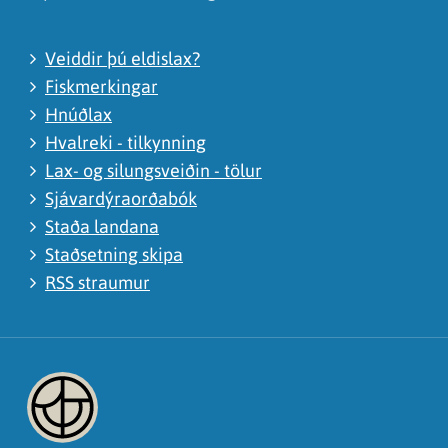
Veiddir þú eldislax?
Fiskmerkingar
Hnúðlax
Hvalreki - tilkynning
Lax- og silungsveiðin - tölur
Sjávardýraorðabók
Staða landana
Staðsetning skipa
RSS straumur