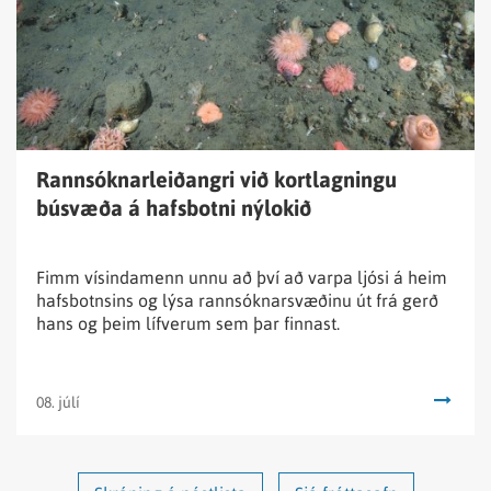
búsvæða
á
hafsbotni
nýlokið
Rannsóknarleiðangri við kortlagningu
búsvæða á hafsbotni nýlokið
Fimm vísindamenn unnu að því að varpa ljósi á heim
hafsbotnsins og lýsa rannsóknarsvæðinu út frá gerð
hans og þeim lífverum sem þar finnast.
08. júlí