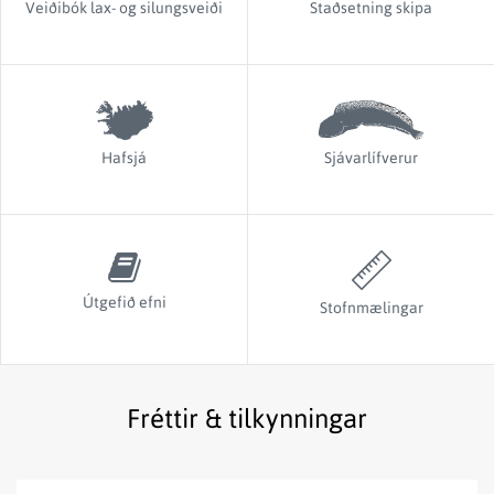
Veiðibók lax- og silungsveiði
Staðsetning skipa
Hafsjá
Sjávarlífverur
Útgefið efni
Stofnmælingar
Fréttir & tilkynningar