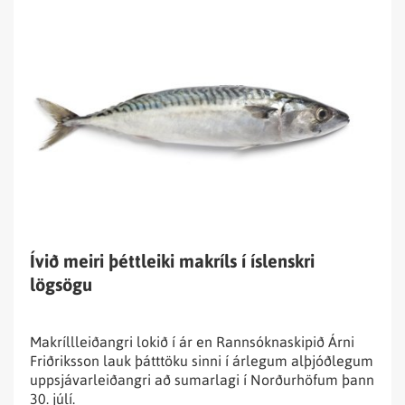
Lesa
fréttina
Ívið
meiri
þéttleiki
makríls
í
íslenskri
lögsögu
Ívið meiri þéttleiki makríls í íslenskri
lögsögu
Makríllleiðangri lokið í ár en Rannsóknaskipið Árni
Friðriksson lauk þátttöku sinni í árlegum alþjóðlegum
uppsjávarleiðangri að sumarlagi í Norðurhöfum þann
30. júlí.