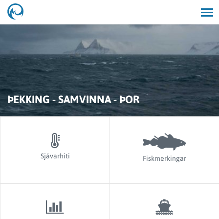
Opna/lo
leit
ÞEKKING - SAMVINNA - ÞOR
Sjávarhiti
Fiskmerkingar