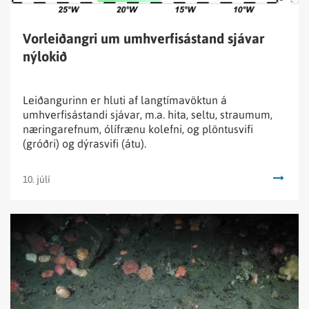
Vorleiðangri um umhverfisástand sjávar
nýlokið
Leiðangurinn er hluti af langtímavöktun á
umhverfisástandi sjávar, m.a. hita, seltu, straumum,
næringarefnum, ólífrænu kolefni, og plöntusvifi
(gróðri) og dýrasvifi (átu).
10. júlí
Lesa
fréttina
Rannsóknarleiðangri
við
kortlagningu