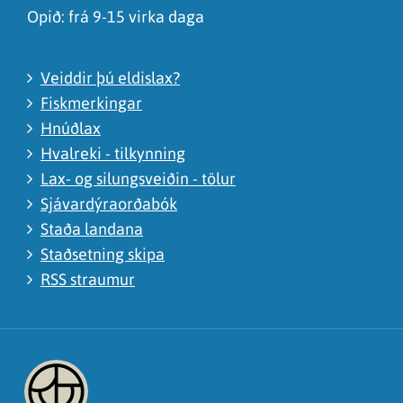
Opið: frá 9-15 virka daga
Veiddir þú eldislax?
Fiskmerkingar
Hnúðlax
Hvalreki - tilkynning
Lax- og silungsveiðin - tölur
Sjávardýraorðabók
Staða landana
Staðsetning skipa
RSS straumur