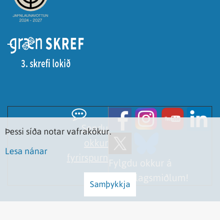
Sendu
Þessi síða notar vafrakökur.
okkur
Lesa nánar
fyrirspurn
Fylgdu okkur á
samfélagsmiðlum!
Samþykkja