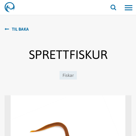
Opna/lo
leit
TIL BAKA
SPRETTFISKUR
Fiskar