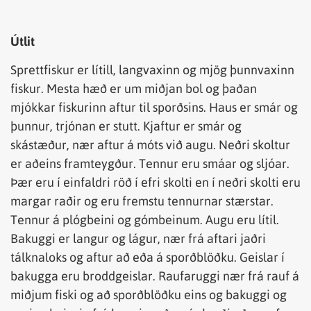
Útlit
Sprettfiskur er lítill, langvaxinn og mjög þunnvaxinn
fiskur. Mesta hæð er um miðjan bol og þaðan
mjókkar fiskurinn aftur til sporðsins. Haus er smár og
þunnur, trjónan er stutt. Kjaftur er smár og
skástæður, nær aftur á móts við augu. Neðri skoltur
er aðeins framteygður. Tennur eru smáar og sljóar.
Þær eru í einfaldri röð í efri skolti en í neðri skolti eru
margar raðir og eru fremstu tennurnar stærstar.
Tennur á plógbeini og gómbeinum. Augu eru lítil.
Bakuggi er langur og lágur, nær frá aftari jaðri
tálknaloks og aftur að eða á sporðblöðku. Geislar í
bakugga eru broddgeislar. Raufaruggi nær frá rauf á
miðjum fiski og að sporðblöðku eins og bakuggi og