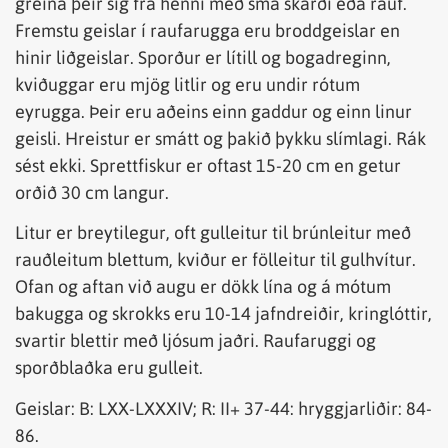
greina þeir sig frá henni með smá skarði eða rauf.
Fremstu geislar í raufarugga eru broddgeislar en
hinir liðgeislar. Sporður er lítill og bogadreginn,
kviðuggar eru mjög litlir og eru undir rótum
eyrugga. Þeir eru aðeins einn gaddur og einn linur
geisli. Hreistur er smátt og þakið þykku slímlagi. Rák
sést ekki. Sprettfiskur er oftast 15-20 cm en getur
orðið 30 cm langur.
Litur er breytilegur, oft gulleitur til brúnleitur með
rauðleitum blettum, kviður er fölleitur til gulhvítur.
Ofan og aftan við augu er dökk lína og á mótum
bakugga og skrokks eru 10-14 jafndreiðir, kringlóttir,
svartir blettir með ljósum jaðri. Raufaruggi og
sporðblaðka eru gulleit.
Geislar: B: LXX-LXXXIV; R: II+ 37-44: hryggjarliðir: 84-
86.