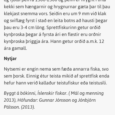
kekki sem hængarnir og hrygnurnar gæta þar til þau
klekjast snemma vors. Seiðin eru um 9 mm við klak
og sviflæg fyrst í stað en leita botns að hausti þegar
þau eru 3-4 cm löng. Sprettfiskurinn getur orðið
kynþroska þegar á fyrsta ári en flestir eru orðnir
kynþroska þriggja ára. Hann getur orðið a.m.k. 12
ára gamall.
Nytjar
Nytsemi er engin nema sem fæða annarra fiska, svo
sem þorsk. Einnig étur teista mikið af sprettfisk enda
hefur hann verið kallaður teistufiskur eða teistusíli.
Byggt á bókinni, Íslenskir fiskar. ( Mál og menning
2013), Höfundar: Gunnar Jónsson og Jónbjörn
Pálsson. (2013).