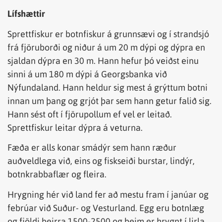
Lífshættir
Sprettfiskur er botnfiskur á grunnsævi og í strandsjó
frá fjöruborði og niður á um 20 m dýpi og dýpra en
sjaldan dýpra en 30 m. Hann hefur þó veiðst einu
sinni á um 180 m dýpi á Georgsbanka við
Nýfundaland. Hann heldur sig mest á grýttum botni
innan um þang og grjót þar sem hann getur falið sig.
Hann sést oft í fjörupollum ef vel er leitað.
Sprettfiskur leitar dýpra á veturna.
Fæða er alls konar smádýr sem hann ræður
auðveldlega við, eins og fiskseiði burstar, lindýr,
botnkrabbaflær og fleira.
Hrygning hér við land fer að mestu fram í janúar og
febrúar við Suður- og Vesturland. Egg eru botnlæg
og fjöldi þeirra 1500-2500 og þeim er hrygnt í lirla