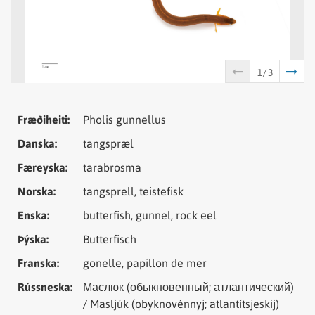
Tungumál
Samheiti
Fræðiheiti:
Pholis gunnellus
Danska:
tangspræl
Færeyska:
tarabrosma
Norska:
tangsprell, teistefisk
Enska:
butterfish, gunnel, rock eel
Þýska:
Butterfisch
Franska:
gonelle, papillon de mer
Rússneska:
Маслюк (обыкновенный; атлантический)
/ Masljúk (obyknovénnyj; atlantítsjeskij)