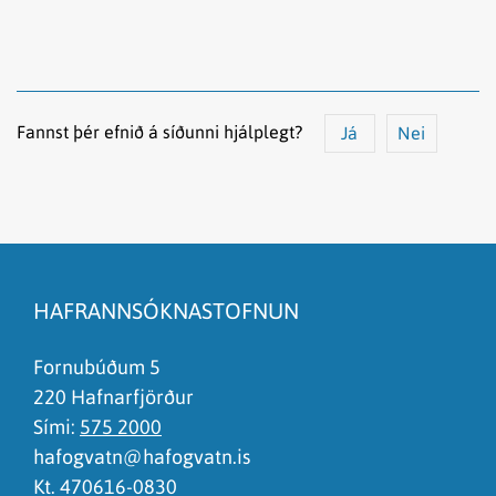
Fannst þér efnið á síðunni hjálplegt?
Já
Nei
Efnið svarar ekki spurningunni
Síðan inniheldur rangar upplýsingar
HAFRANNSÓKNASTOFNUN
Það er of mikið efni á síðunni
Ég skil ekki efnið, finnst það of flókið
Fornubúðum 5
220 Hafnarfjörður
Sími:
575 2000
hafogvatn@hafogvatn.is
Kt. 470616-0830