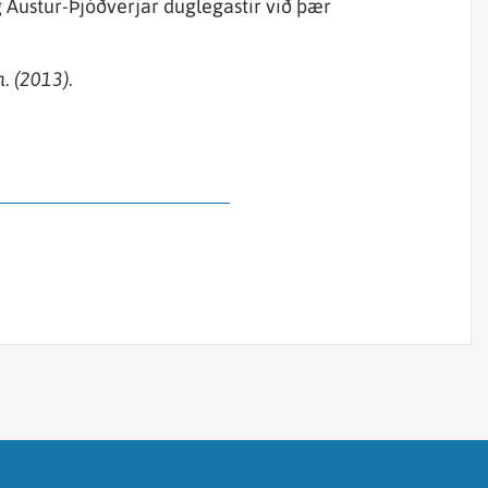
g Austur-Þjóðverjar duglegastir við þær
. (2013).