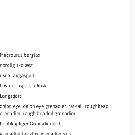
Sjórannsóknir
sjókvíaeldis
Samheiti
Macrourus berglax
nordlig skolæst
risna langasporl
havmus, isgalt, løkfisk
Långstjärt
onion eye, onion eye grenadier, rat-tail, roughhead
grenadier, rough-headed grenadier
Rauhköpfiger Grenadierfisch
grenadier berglax, grenadier gris