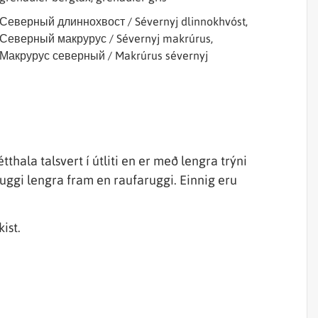
Северный длиннохвост / Sévernyj dlinnokhvóst,
Северный макрурус / Sévernyj makrúrus,
Макрурус северный / Makrúrus sévernyj
thala talsvert í útliti en er með lengra trýni
kuggi lengra fram en raufaruggi. Einnig eru
ist.