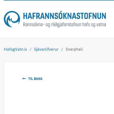
HafogVatn.is
/
Sjávarlífverur
/
Snarphali
TIL BAKA