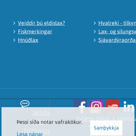
Veiddir þú eldislax?
Hvalreki - tilky
Fiskmerkingar
Lax- og silungsv
Hnúðlax
Sjávardýraorð
Sendu
Fylgdu okkur á samfé
okkur
Þessi síða notar vafrakökur.
Samþykkja
fyrirspurn
Lesa nánar