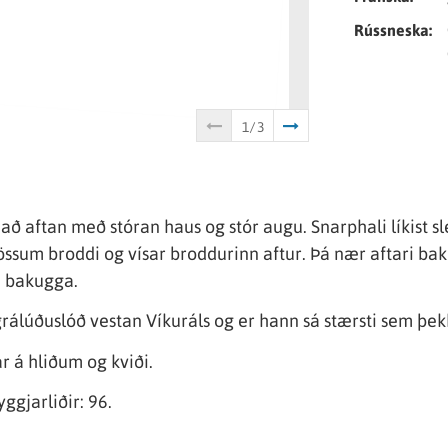
Rússneska:
 aftan með stóran haus og stór augu. Snarphali líkist slét
vössum broddi og vísar broddurinn aftur. Þá nær aftari ba
i bakugga.
grálúðuslóð vestan Víkuráls og er hann sá stærsti sem þekk
r á hliðum og kviði.
ggjarliðir: 96.