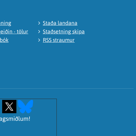
nning
Staða landana
eiðin - tölur
Staðsetning skipa
abók
RSS straumur
lagsmiðlum!