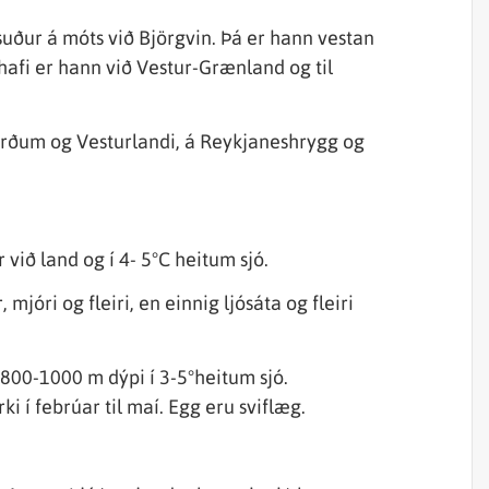
uður á móts við Björgvin. Þá er hann vestan
shafi er hann við Vestur-Grænland og til
jörðum og Vesturlandi, á Reykjaneshrygg og
við land og í 4- 5°C heitum sjó.
mjóri og fleiri, en einnig ljósáta og fleiri
800-1000 m dýpi í 3-5°heitum sjó.
 í febrúar til maí. Egg eru sviflæg.