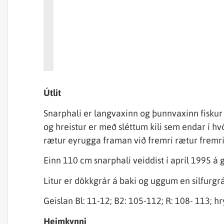
Útlit
Snarphali er langvaxinn og þunnvaxinn fiskur að
og hreistur er með sléttum kili sem endar í h
rætur eyrugga framan við fremri rætur fremr
Einn 110 cm snarphali veiddist í apríl 1995 á 
Litur er dökkgrár á baki og uggum en silfurgrá
Geislan Bl: 11-12; B2: 105-112; R: 108- 113; hry
Heimkynni