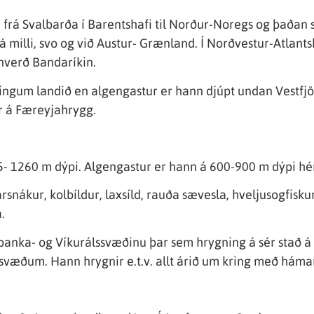
frá Svalbarða í Barentshafi til Norður-Noregs og þaðan s
r á milli, svo og við Austur- Grænland. Í Norðvestur-Atlant
nverð Bandaríkin.
kringum landið en algengastur er hann djúpt undan Vestf
r á Færeyjahrygg.
95- 1260 m dýpi. Algengastur er hann á 600-900 m dýpi hér 
nákur, kolbíldur, laxsíld, rauða sævesla, hveljusogfiskur, 
.
anka- og Víkurálssvæðinu þar sem hrygning á sér stað á 
svæðum. Hann hrygnir e.t.v. allt árið um kring með hámarki