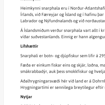
Heimkynni snarphala eru í Norður-Atlantshafi 
Írlands, við Færeyjar og Ísland og í hafinu þa
Labrador og Nýfundnalands og við norðausta
Á Íslandsmiðum verður snarphala vart allt í 
víðar suðvestanlands. Einnig er hann algengu
Lífshættir
Snarphali er botn- og djúpfiskur sem lifir á 2
Fæða er einkum fiskar eins og skjár, loðna, mars
smákrabbadýr, auk þess smokkfiskur og hvelja
Aðalhrygningarsvæði hér við land er á Dohrnb
Hrygningartími er sennilega breytilegur eftir 
Nytjar