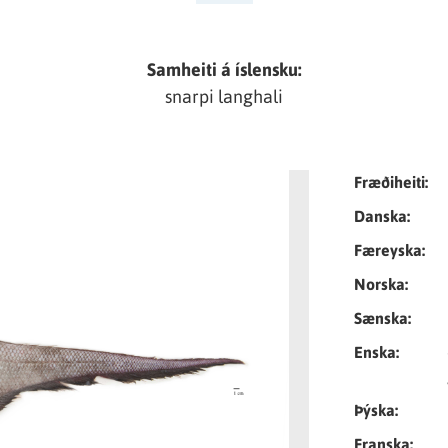
Samheiti á íslensku:
snarpi langhali
Tungumál
Fræðiheiti:
Danska:
Færeyska:
Norska:
Sænska:
Enska:
Þýska:
Franska: