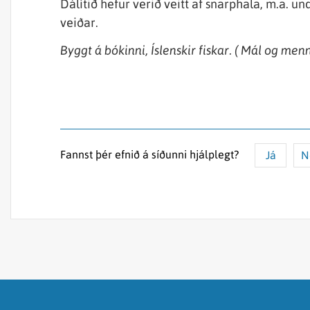
Dálítið hefur verið veitt af snarphala, m.a. 
veiðar.
Byggt á bókinni, Íslenskir fiskar. ( Mál og me
Fannst þér efnið á síðunni hjálplegt?
Já
N
Efnið svarar ekki spurningunni
Síðan inniheldur rangar upplýsingar
Það er of mikið efni á síðunni
Ég skil ekki efnið, finnst það of flókið