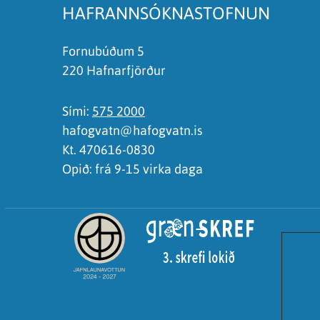
HAFRANNSÓKNASTOFNUN
Fornubúðum 5
220 Hafnarfjörður
Sími:
575 2000
hafogvatn@hafogvatn.is
Kt. 470616-0830
Opið: frá 9-15 virka daga