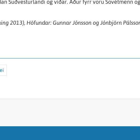
undan Suðvesturlandi og víðar. Áður fyrr voru Sovétmenn o
nning 2013), Höfundar: Gunnar Jónsson og Jónbjörn Pálsson
ei