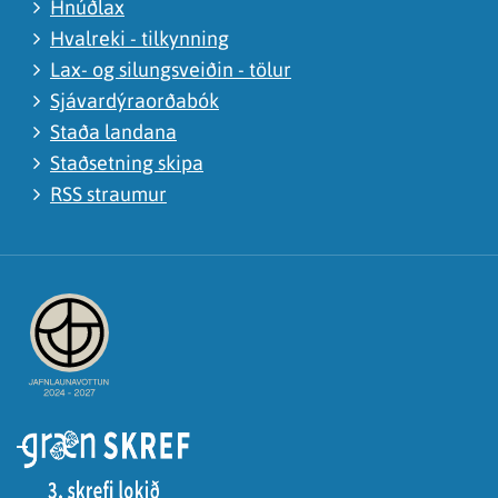
Hnúðlax
Hvalreki - tilkynning
Lax- og silungsveiðin - tölur
Sjávardýraorðabók
Staða landana
Staðsetning skipa
RSS straumur