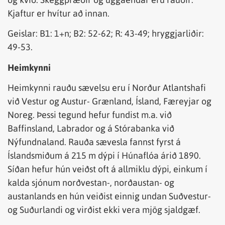
Kjaftur er hvítur að innan.
Geislar: B1: 1+n; B2: 52-62; R: 43-49; hryggjarliðir:
49-53.
Heimkynni
Heimkynni rauðu sævelsu eru í Norður Atlantshafi
við Vestur og Austur- Grænland, Ísland, Færeyjar og
Noreg. Þessi tegund hefur fundist m.a. við
Baffinsland, Labrador og á Stórabanka við
Nýfundnaland. Rauða sævesla fannst fyrst á
Íslandsmiðum á 215 m dýpi í Húnaflóa árið 1890.
Síðan hefur hún veiðst oft á allmiklu dýpi, einkum í
kalda sjónum norðvestan-, norðaustan- og
austanlands en hún veiðist einnig undan Suðvestur-
og Suðurlandi og virðist ekki vera mjög sjaldgæf.