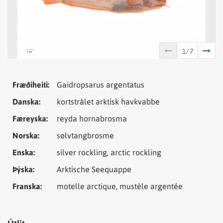
Tungumál
Samheiti
Fræðiheiti:
Gaidropsarus argentatus
Danska:
kortstrålet arktisk havkvabbe
Færeyska:
reyda hornabrosma
Norska:
sølvtangbrosme
Enska:
silver rockling, arctic rockling
Þýska:
Arktische Seequappe
Franska:
motelle arctique, mustèle argentée