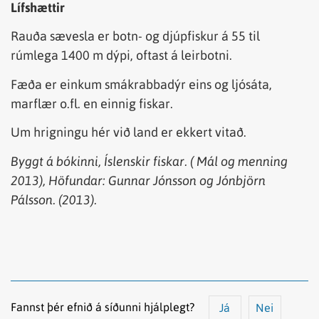
Lífshættir
Rauða sævesla er botn- og djúpfiskur á 55 til
rúmlega 1400 m dýpi, oftast á leirbotni.
Fæða er einkum smákrabbadýr eins og ljósáta,
marflær o.fl. en einnig fiskar.
Um hrigningu hér við land er ekkert vitað.
Byggt á bókinni, Íslenskir fiskar. ( Mál og menning
2013), Höfundar: Gunnar Jónsson og Jónbjörn
Pálsson. (2013).
Fannst þér efnið á síðunni hjálplegt?
Já
Nei