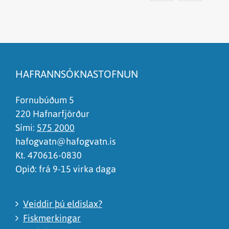
Efnið svarar ekki spurningunni
Síðan inniheldur rangar upplýsingar
HAFRANNSÓKNASTOFNUN
Það er of mikið efni á síðunni
Ég skil ekki efnið, finnst það of flókið
Fornubúðum 5
220 Hafnarfjörður
Sími:
575 2000
hafogvatn@hafogvatn.is
Kt. 470616-0830
Opið: frá 9-15 virka daga
Veiddir þú eldislax?
Fiskmerkingar