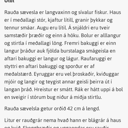
Útlit
Rauða sævesla er langvaxinn og sívalur fiskur. Haus
er í meðallagi stór, kjaftur lítill, granir þykkar og
tennur smáar. Augu eru lítil. Á snjáldri eru tveir
samstæðir þræðir og einn á höku. Bolur er alllangur
og stirtla í meðallagi löng. Fremri bakuggi er einn
langur þráður auk fjölda burstalaga smágeisla en
aftari bakuggi er langur og lágur. Raufaruggi er
styttri en aftari bakuggi og sporður er af
meðalstærð. Eyruggar eru vel þroskaðir, kviðuggar
mjóir og langir og teygist annar geisli þeirra út í
langan þráð. Hreistur er smátt. Rák er hátt uppi á bol
en sveigir í stórum bug niður á miðja stirtlu.
Rauða sævelsla getur orðið 42 cm á lengd.
Litur er rauðgrár nema hvað hann er blágrár á haus
og kvið. Skeggþræðir og uggaendar eru rauðir.