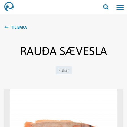
Opna/lo
leit
TIL BAKA
RAUÐA SÆVESLA
Fiskar