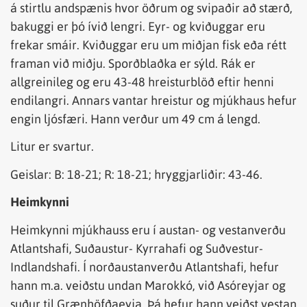
á stirtlu andspænis hvor öðrum og svipaðir að stærð,
bakuggi er þó ívið lengri. Eyr- og kviðuggar eru
frekar smáir. Kviðuggar eru um miðjan fisk eða rétt
framan við miðju. Sporðblaðka er sýld. Rák er
allgreinileg og eru 43-48 hreisturblöð eftir henni
endilangri. Annars vantar hreistur og mjúkhaus hefur
engin ljósfæri. Hann verður um 49 cm á lengd.
Litur er svartur.
Geislar: B: 18-21; R: 18-21; hryggjarliðir: 43-46.
Heimkynni
Heimkynni mjúkhauss eru í austan- og vestanverðu
Atlantshafi, Suðaustur- Kyrrahafi og Suðvestur-
Indlandshafi. Í norðaustanverðu Atlantshafi, hefur
hann m.a. veiðstu undan Marokkó, við Asóreyjar og
suður til Grænhöfðaeyja. Þá hefur hann veiðst vestan