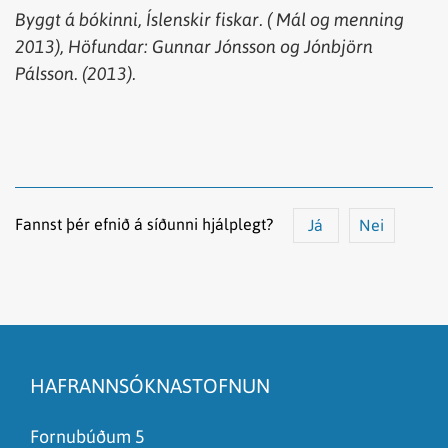
Byggt á bókinni, Íslenskir fiskar. ( Mál og menning
2013), Höfundar: Gunnar Jónsson og Jónbjörn
Pálsson. (2013).
Fannst þér efnið á síðunni hjálplegt?
Já
Nei
Efnið svarar ekki spurningunni
Síðan inniheldur rangar upplýsingar
HAFRANNSÓKNASTOFNUN
Það er of mikið efni á síðunni
Ég skil ekki efnið, finnst það of flókið
Fornubúðum 5