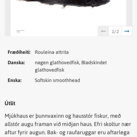
Tungumál
Samheiti
Fræðiheiti:
Rouleina attrita
Danska:
nøgen glathovedfisk, Blødskindet
glathovedfisk
Enska:
Softskin smoothhead
Útlit
Mjúkhaus er þunnvaxinn og hausstór fiskur, með
allstór augu framan við miðjan haus. Efri skoltur nær
aftur fyrir augun. Bak- og raufaruggar eru aftarlega