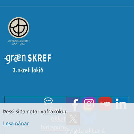
Sendu
Þessi síða notar vafrakökur.
okkur
Lesa nánar
fyrirspurn
Fylgdu okkur á