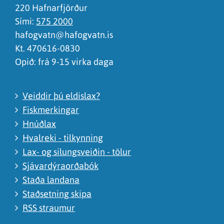
220 Hafnarfjörður
Sími:
575 2000
hafogvatn@hafogvatn.is
Kt. 470616-0830
Opið: frá 9-15 virka daga
Veiddir þú eldislax?
Fiskmerkingar
Hnúðlax
Hvalreki - tilkynning
Lax- og silungsveiðin - tölur
Sjávardýraorðabók
Staða landana
Staðsetning skipa
RSS straumur