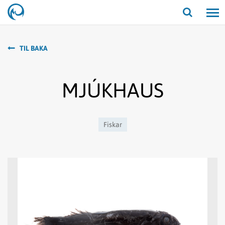
Opna/lo
leit
TIL BAKA
MJÚKHAUS
Fiskar