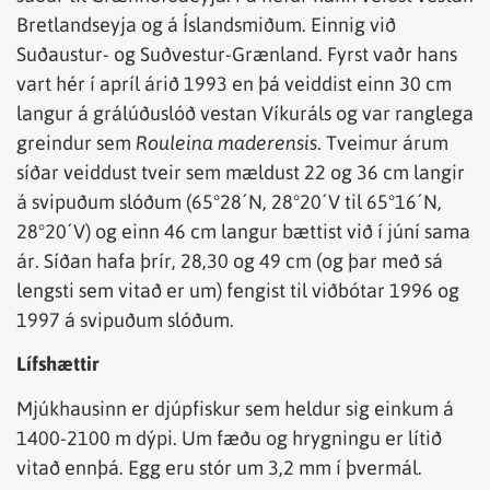
Bretlandseyja og á Íslandsmiðum. Einnig við
Suðaustur- og Suðvestur-Grænland. Fyrst vaðr hans
vart hér í apríl árið 1993 en þá veiddist einn 30 cm
langur á grálúðuslóð vestan Víkuráls og var ranglega
greindur sem
Rouleina maderensis
. Tveimur árum
síðar veiddust tveir sem mældust 22 og 36 cm langir
á svipuðum slóðum (65°28´N, 28°20´V til 65°16´N,
28°20´V) og einn 46 cm langur bættist við í júní sama
ár. Síðan hafa þrír, 28,30 og 49 cm (og þar með sá
lengsti sem vitað er um) fengist til viðbótar 1996 og
1997 á svipuðum slóðum.
Lífshættir
Mjúkhausinn er djúpfiskur sem heldur sig einkum á
1400-2100 m dýpi. Um fæðu og hrygningu er lítið
vitað ennþá. Egg eru stór um 3,2 mm í þvermál.