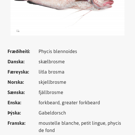
Tungumál
Samheiti
Fræðiheiti:
Phycis blennoides
Danska:
skælbrosme
Færeyska:
lítla brosma
Norska:
skjellbrosme
Sænska:
fjällbrosme
Enska:
forkbeard, greater forkbeard
Þýska:
Gabeldorsch
Franska:
moustelle blanche, petit lingue, phycis
de fond