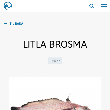
Opna/lo
leit
TIL BAKA
LITLA BROSMA
Fiskar