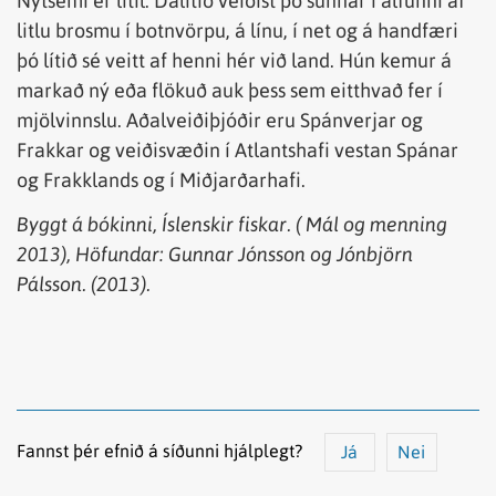
Nytsemi er lítil. Dálítið veiðist þó sunnar í álfunni af
litlu brosmu í botnvörpu, á línu, í net og á handfæri
þó lítið sé veitt af henni hér við land. Hún kemur á
markað ný eða flökuð auk þess sem eitthvað fer í
mjölvinnslu. Aðalveiðiþjóðir eru Spánverjar og
Frakkar og veiðisvæðin í Atlantshafi vestan Spánar
og Frakklands og í Miðjarðarhafi.
Byggt
á
bókinni
,
Íslenskir
fiskar
. (
Mál
og
menning
2013),
Höfundar
: Gunnar Jónsson
og
Jónbjörn
Pálsson. (2013).
Fannst þér efnið á síðunni hjálplegt?
Já
Nei