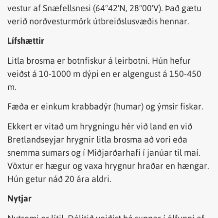
vestur af Snæfellsnesi (64°42'N, 28°00'V). Það gætu
verið norðvesturmörk útbreiðslusvæðis hennar.
Lífshættir
Litla brosma er botnfiskur á leirbotni. Hún hefur
veiðst á 10-1000 m dýpi en er algengust á 150-450
m.
Fæða er einkum krabbadýr (humar) og ýmsir fiskar.
Ekkert er vitað um hrygningu hér við land en við
Bretlandseyjar hrygnir litla brosma að vori eða
snemma sumars og í Miðjarðarhafi í janúar til maí.
Vöxtur er hægur og vaxa hrygnur hraðar en hængar.
Hún getur náð 20 ára aldri.
Nytjar