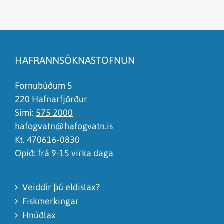
Efnið svarar ekki spurningunni
Síðan inniheldur rangar upplýsingar
HAFRANNSÓKNASTOFNUN
Það er of mikið efni á síðunni
Ég skil ekki efnið, finnst það of flókið
Fornubúðum 5
220 Hafnarfjörður
Sími:
575 2000
hafogvatn@hafogvatn.is
Kt. 470616-0830
Opið: frá 9-15 virka daga
Veiddir þú eldislax?
Fiskmerkingar
Hnúðlax