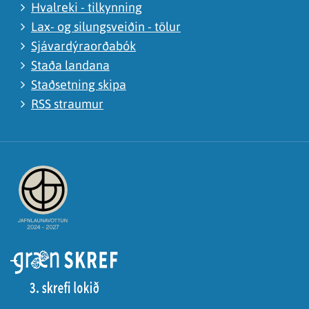
Hvalreki - tilkynning
Lax- og silungsveiðin - tölur
Sjávardýraorðabók
Staða landana
Staðsetning skipa
RSS straumur