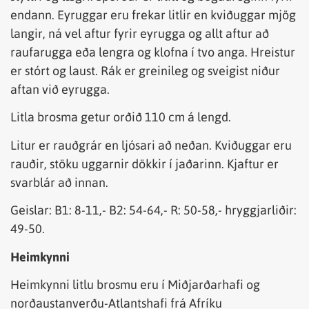
endann. Eyruggar eru frekar litlir en kviðuggar mjög
langir, ná vel aftur fyrir eyrugga og allt aftur að
raufarugga eða lengra og klofna í tvo anga. Hreistur
er stórt og laust. Rák er greinileg og sveigist niður
aftan við eyrugga.
Litla brosma getur orðið 110 cm á lengd.
Litur er rauðgrár en ljósari að neðan. Kviðuggar eru
rauðir, stöku uggarnir dökkir í jaðarinn. Kjaftur er
svarblár að innan.
Geislar: B1: 8-11,- B2: 54-64,- R: 50-58,- hryggjarliðir:
49-50.
Heimkynni
Heimkynni litlu brosmu eru í Miðjarðarhafi og
norðaustanverðu-Atlantshafi frá Afríku