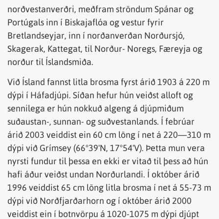
norðvestanverðri, meðfram ströndum Spánar og
Portúgals inn í Biskajaflóa og vestur fyrir
Bretlandseyjar, inn í norðanverðan Norðursjó,
Skagerak, Kattegat, til Norður- Noregs, Færeyja og
norður til Íslandsmiða.
Við Ísland fannst litla brosma fyrst árið 1903 á 220 m
dýpi í Háfadjúpi. Síðan hefur hún veiðst alloft og
sennilega er hún nokkuð algeng á djúpmiðum
suðaustan-, sunnan- og suðvestanlands. Í febrúar
árið 2003 veiddist ein 60 cm löng í net á 220—310 m
dýpi við Grímsey (66°39'N, 17°54'V). Þetta mun vera
nyrsti fundur til þessa en ekki er vitað til þess að hún
hafi áður veiðst undan Norðurlandi. Í október árið
1996 veiddist 65 cm löng litla brosma í net á 55-73 m
dýpi við Norðfjarðarhorn og í október árið 2000
veiddist ein í botnvörpu á 1020-1075 m dýpi djúpt