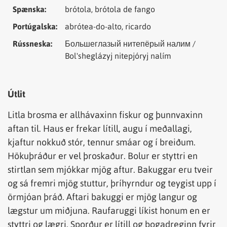
Spænska:
brótola, brótola de fango
Portúgalska:
abrótea-do-alto, ricardo
Rússneska:
Большеглазый нитепёрый налим /
Bol'sheglázyj nitepjóryj nalím
Útlit
Litla brosma er allhávaxinn fiskur og þunnvaxinn
aftan til. Haus er frekar lítill, augu í meðallagi,
kjaftur nokkuð stór, tennur smáar og í breiðum.
Hökuþráður er vel þroskaður. Bolur er styttri en
stirtlan sem mjókkar mjög aftur. Bakuggar eru tveir
og sá fremri mjög stuttur, þríhyrndur og teygist upp í
örmjóan þráð. Aftari bakuggi er mjög langur og
lægstur um miðjuna. Raufaruggi líkist honum en er
styttri og lægri. Sporður er lítill og bogadreginn fyrir