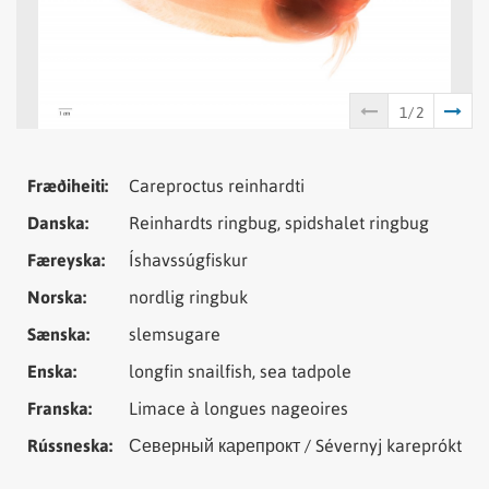
Tungumál
Samheiti
Fræðiheiti:
Careproctus reinhardti
Danska:
Reinhardts ringbug, spidshalet ringbug
Færeyska:
Íshavssúgfiskur
Norska:
nordlig ringbuk
Sænska:
slemsugare
Enska:
longfin snailfish, sea tadpole
Franska:
Limace à longues nageoires
Rússneska:
Северный карепрокт / Sévernyj kareprókt