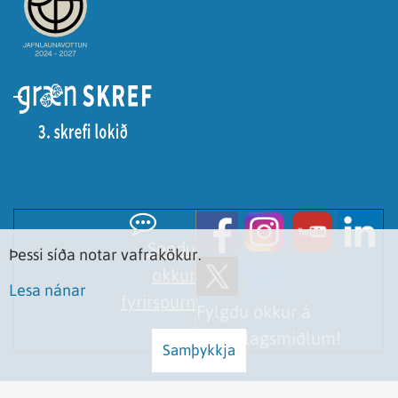
Sendu
Þessi síða notar vafrakökur.
okkur
Lesa nánar
fyrirspurn
Fylgdu okkur á
samfélagsmiðlum!
Samþykkja