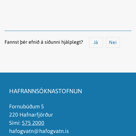
Fannst þér efnið á síðunni hjálplegt?
Já
Nei
Efnið svarar ekki spurningunni
Síðan inniheldur rangar upplýsingar
HAFRANNSÓKNASTOFNUN
Það er of mikið efni á síðunni
Ég skil ekki efnið, finnst það of flókið
Fornubúðum 5
220 Hafnarfjörður
Sími:
575 2000
hafogvatn@hafogvatn.is