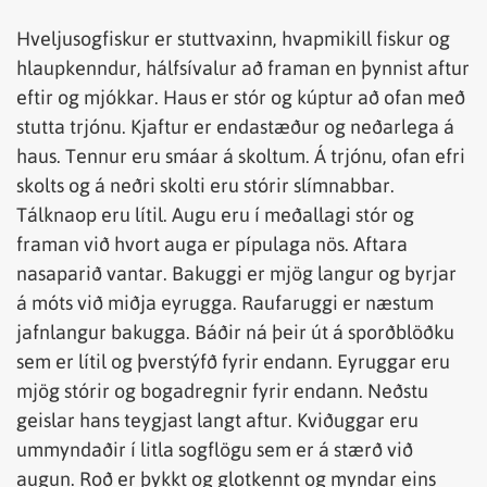
Hveljusogfiskur er stuttvaxinn, hvapmikill fiskur og
hlaupkenndur, hálfsívalur að framan en þynnist aftur
eftir og mjókkar. Haus er stór og kúptur að ofan með
stutta trjónu. Kjaftur er endastæður og neðarlega á
haus. Tennur eru smáar á skoltum. Á trjónu, ofan efri
skolts og á neðri skolti eru stórir slímnabbar.
Tálknaop eru lítil. Augu eru í meðallagi stór og
framan við hvort auga er pípulaga nös. Aftara
nasaparið vantar. Bakuggi er mjög langur og byrjar
á móts við miðja eyrugga. Raufaruggi er næstum
jafnlangur bakugga. Báðir ná þeir út á sporðblöðku
sem er lítil og þverstýfð fyrir endann. Eyruggar eru
mjög stórir og bogadregnir fyrir endann. Neðstu
geislar hans teygjast langt aftur. Kviðuggar eru
ummyndaðir í litla sogflögu sem er á stærð við
augun. Roð er þykkt og glotkennt og myndar eins