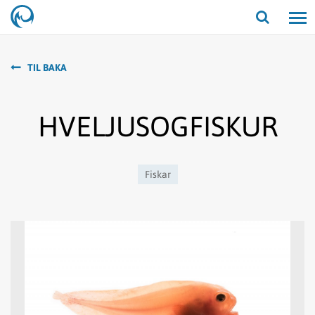
Opna/lo
leit
TIL BAKA
HVELJUSOGFISKUR
Fiskar