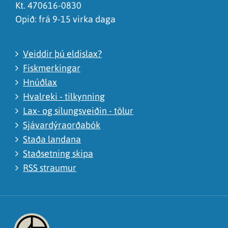
Kt. 470616-0830
Opið: frá 9-15 virka daga
Veiddir þú eldislax?
Fiskmerkingar
Hnúðlax
Hvalreki - tilkynning
Lax- og silungsveiðin - tölur
Sjávardýraorðabók
Staða landana
Staðsetning skipa
RSS straumur