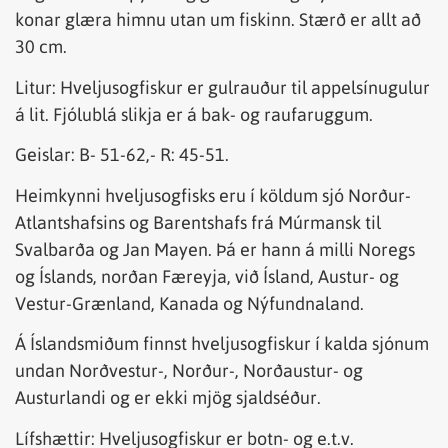
konar glæra himnu utan um fiskinn. Stærð er allt að
30 cm.
Litur: Hveljusogfiskur er gulrauður til appelsínugulur
á lit. Fjólublá slikja er á bak- og raufaruggum.
Geislar: B- 51-62,- R: 45-51.
Heimkynni hveljusogfisks eru í köldum sjó Norður-
Atlantshafsins og Barentshafs frá Múrmansk til
Svalbarða og Jan Mayen. Þá er hann á milli Noregs
og Íslands, norðan Færeyja, við Ísland, Austur- og
Vestur-Grænland, Kanada og Nýfundnaland.
Á Íslandsmiðum finnst hveljusogfiskur í kalda sjónum
undan Norðvestur-, Norður-, Norðaustur- og
Austurlandi og er ekki mjög sjaldséður.
Lífshættir: Hveljusogfiskur er botn- og e.t.v.