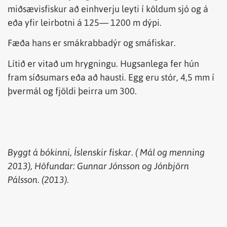
miðsævisfiskur að einhverju leyti í köldum sjó og á
eða yfir leirbotni á 125— 1200 m dýpi.
Fæða hans er smákrabbadýr og smáfiskar.
Lítið er vitað um hrygningu. Hugsanlega fer hún
fram síðsumars eða að hausti. Egg eru stór, 4,5 mm í
þvermál og fjöldi þeirra um 300.
Byggt á
bókinni
,
Íslenskir
fiskar
. (
Mál
og
menning
2013),
Höfundar
: Gunnar Jónsson
og
Jónbjörn
Pálsson. (2013).