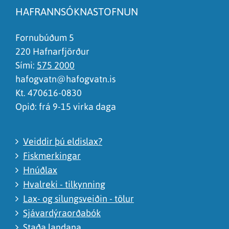
Síðan inniheldur rangar upplýsingar
HAFRANNSÓKNASTOFNUN
Það er of mikið efni á síðunni
Ég skil ekki efnið, finnst það of flókið
Fornubúðum 5
220 Hafnarfjörður
Sími:
575 2000
hafogvatn@hafogvatn.is
Kt. 470616-0830
Opið: frá 9-15 virka daga
Veiddir þú eldislax?
Fiskmerkingar
Hnúðlax
Hvalreki - tilkynning
Lax- og silungsveiðin - tölur
Sjávardýraorðabók
Staða landana