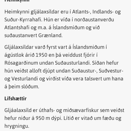
Heimkynni gljálaxsíldar eru í Atlants-, Indlands- og
Suður-Kyrrahafi. Hún er víða í norðaustanverðu
Atlantshafi og m.a. á Íslandsmiðum og við
suðaustanvert Grænland.
Gljálaxsíldar varð fyrst vart á Íslandsmiðum í
ágústlok árið 1950 en þá veiddust fjórir í
Rósagarðinum undan Suðausturlandi. Síðan hefur
hún veiðst alloft djúpt undan Suðaustur-, Suðvestur-
og Vesturlandi og virðist víða vera talsvert um hana
á þeim slóðum.
Lífshættir
Gljáalaxsíld er úthafs- og miðsævarfiskur sem veiðst
hefur niður á 950 m dýpi. Lítið er vitað um fæðu og
hrygningu.