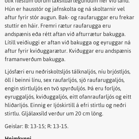
ólík flestum öðrum laxsíldartegundum hér við land.
Hún er hausstór og jafnskolta og ná skoltarnir vel
aftur fyrir stór augun. Bak- og raufaruggar eru frekar
stuttir en háir. Fremri rætur raufarugga eru
andspænis eða rétt aftan við afturrætur bakugga.
Lítill veiðiuggi er aftan við bakugga og eyruggar ná
aftur fyrir kviðuggarætur. Kviðuggar eru andspænis
framanverðum bakugga.
Ljósfæri eru neðriskoltsljós tálknaljós, níu brjóstljós,
öll í beinni línu, sex raufarljós, sjö raufaruggaljós,
engin stirtluljós en tvö spyrðuljós. Þá eru forljós,
eyruggaljós, kviðuggaljós, eitt ofanraufarljós og eitt
hliðarIjós. Einnig er Ijóskirtill á efri stirtlu og neðri
stirtlu. Gljálaxsíld verður um 20 cm löng.
Geislar: B: 13-15; R: 13-15.
Heimkynni