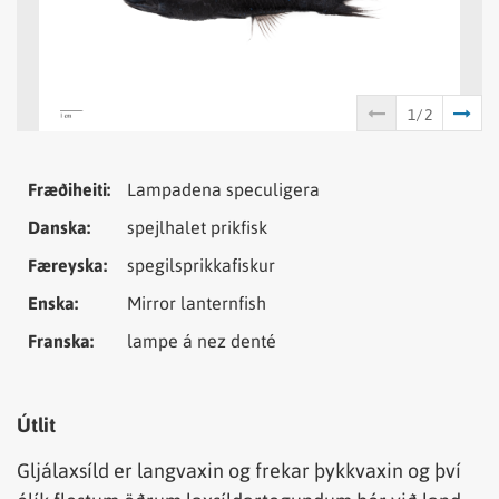
Tungumál
Samheiti
Fræðiheiti:
Lampadena speculigera
Danska:
spejlhalet prikfisk
Færeyska:
spegilsprikkafiskur
Enska:
Mirror lanternfish
Franska:
lampe á nez denté
Útlit
Gljálaxsíld er langvaxin og frekar þykkvaxin og því