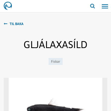
Opna/lo
leit
TIL BAKA
GLJÁLAXASÍLD
Fiskar