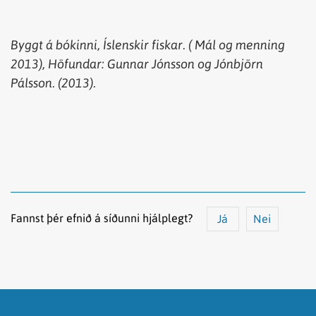
Byggt
á
bókinni
,
Íslenskir
fiskar
. (
Mál
og
menning
2013),
Höfundar
: Gunnar Jónsson og Jónbjörn
Pálsson. (2013).
Fannst þér efnið á síðunni hjálplegt?
Já
Nei
Efnið svarar ekki spurningunni