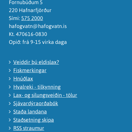
Fornubúðum 5
220 Hafnarfjörður
Sími:
575 2000
hafogvatn@hafogvatn.is
Kt. 470616-0830
Opið: frá 9-15 virka daga
Veiddir þú eldislax?
Fiskmerkingar
Hnúðlax
Hvalreki - tilkynning
Lax- og silungsveiðin - tölur
Sjávardýraorðabók
Staða landana
Staðsetning skipa
RSS straumur