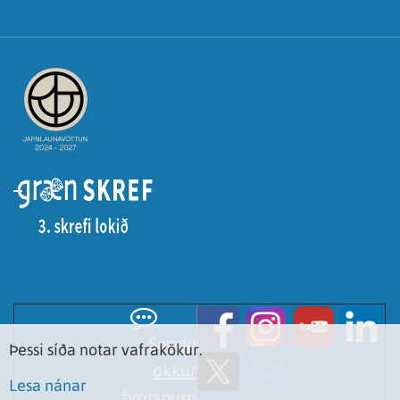
Sendu
Þessi síða notar vafrakökur.
okkur
Lesa nánar
fyrirspurn