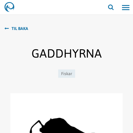
Opna/lo
leit
TIL BAKA
GADDHYRNA
Fiskar