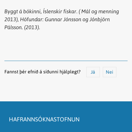
Byggt
á
bókinni
,
Íslenskir
fiskar
. (
Mál
og
menning
2013),
Höfundar
: Gunnar Jónsson
og
Jónbjörn
Pálsson. (2013).
Fannst þér efnið á síðunni hjálplegt?
Já
Nei
Efnið svarar ekki spurningunni
Síðan inniheldur rangar upplýsingar
HAFRANNSÓKNASTOFNUN
Það er of mikið efni á síðunni
Ég skil ekki efnið, finnst það of flókið