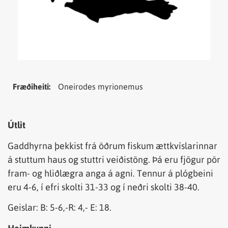
Tungumál
Samheiti
Fræðiheiti:
Oneirodes myrionemus
Útlit
Gaddhyrna þekkist frá öðrum fiskum ættkvíslarinnar
á stuttum haus og stuttri veiðistöng. Þá eru fjögur pör
fram- og hliðlægra anga á agni. Tennur á plógbeini
eru 4-6, í efri skolti 31-33 og í neðri skolti 38-40.
Geislar: B: 5-6,-R: 4,- E: 18.