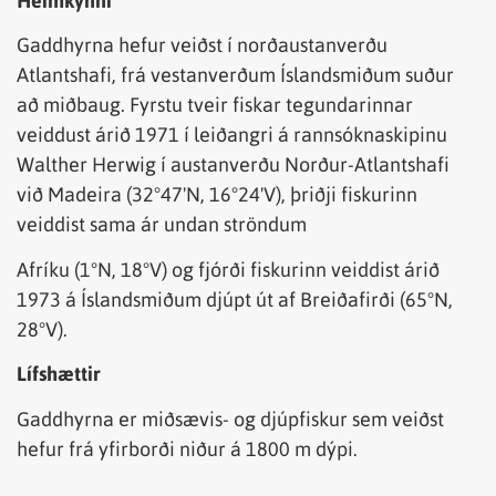
Heimkynni
Gaddhyrna hefur veiðst í norðaustanverðu
Atlantshafi, frá vestanverðum Íslandsmiðum suður
að miðbaug. Fyrstu tveir fiskar tegundarinnar
veiddust árið 1971 í leiðangri á rannsóknaskipinu
Walther Herwig í austanverðu Norður-Atlantshafi
við Madeira (32°47'N, 16°24'V), þriðji fiskurinn
veiddist sama ár undan ströndum
Afríku (1°N, 18°V) og fjórði fiskurinn veiddist árið
1973 á Íslandsmiðum djúpt út af Breiðafirði (65°N,
28°V).
Lífshættir
Gaddhyrna er miðsævis- og djúpfiskur sem veiðst
hefur frá yfirborði niður á 1800 m dýpi.