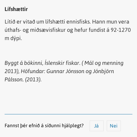
Lífshættir
Lítið er vitað um lífshætti ennisfisks. Hann mun vera
úthafs- og miðsævisfiskur og hefur fundist á 92-1270
m dýpi.
Byggt á bókinni, Íslenskir fiskar. ( Mál og menning
2013), Höfundar: Gunnar Jónsson og Jónbjörn
Pálsson. (2013).
Fannst þér efnið á síðunni hjálplegt?
Já
Nei