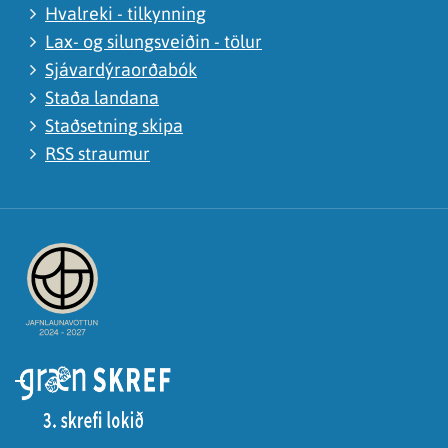
Hvalreki - tilkynning
Lax- og silungsveiðin - tölur
Sjávardýraorðabók
Staða landana
Staðsetning skipa
RSS straumur