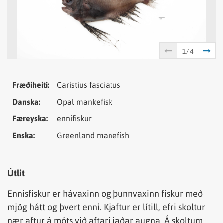
Tungumál
Samheiti
Fræðiheiti:
Caristius fasciatus
Danska:
Opal mankefisk
Færeyska:
ennifiskur
Enska:
Greenland manefish
Útlit
Ennisfiskur er hávaxinn og þunnvaxinn fiskur með
mjög hátt og þvert enni. Kjaftur er lítill, efri skoltur
nær aftur á móts við aftari jaðar augna. Á skoltum,