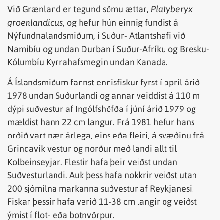
Við Grænland er tegund sömu ættar,
Platyberyx
groenlandicus
, og hefur hún einnig fundist á
Nýfundnalandsmiðum, í Suður- Atlantshafi við
Namibíu og undan Durban í Suður-Afríku og Bresku-
Kólumbíu Kyrrahafsmegin undan Kanada.
Á Íslandsmiðum fannst ennisfiskur fyrst í apríl árið
1978 undan Suðurlandi og annar veiddist á 110 m
dýpi suðvestur af Ingólfshöfða í júní árið 1979 og
mældist hann 22 cm langur. Frá 1981 hefur hans
orðið vart nær árlega, eins eða fleiri, á svæðinu frá
Grindavík vestur og norður með landi allt til
Kolbeinseyjar. Flestir hafa þeir veiðst undan
Suðvesturlandi. Auk þess hafa nokkrir veiðst utan
200 sjómílna markanna suðvestur af Reykjanesi.
Fiskar þessir hafa verið 11-38 cm langir og veiðst
ýmist í flot- eða botnvörpur.