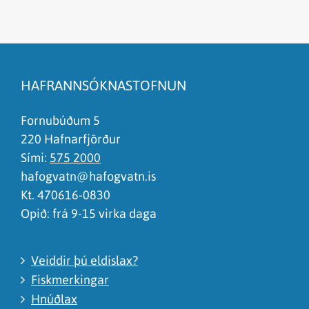
Efnið svarar ekki spurningunni
Síðan inniheldur rangar upplýsingar
HAFRANNSÓKNASTOFNUN
Það er of mikið efni á síðunni
Ég skil ekki efnið, finnst það of flókið
Fornubúðum 5
220 Hafnarfjörður
Sími:
575 2000
hafogvatn@hafogvatn.is
Kt. 470616-0830
Opið: frá 9-15 virka daga
Veiddir þú eldislax?
Fiskmerkingar
Hnúðlax