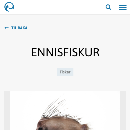
Opna/lo
leit
TIL BAKA
ENNISFISKUR
Fiskar