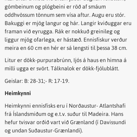
gómbeinum og plógbeini er röð af smáum
oddhvössum tönnum sem vísa aftur. Augu eru stór.
Bakuggi er mjög langur og hár. Langir kviðuggar eru
framan við eyrugga. Rák er nokkuð greinileg og
liggur mjög ofarlega, er hástæð. Ennisfiskur verður
meira en 60 cm en hér er sá lengsti til þessa 38 cm.
Litur er dökk-purpurabrúnn, Ijós á haus en himna á
milli ugga er svört. Tálknalok er dökk-fjólublátt.
Geislar: B: 28-31;- R: 17-19.
Heimkynni
Heimkynni ennisfisks eru í Norðaustur- Atlantshafi
frá Íslandsmiðum og e.t.v. suður til Madeira. Hans
hefur tvisvar orðið vart við Grænland (í Davissundi
og undan Suðaustur-Grænlandi).