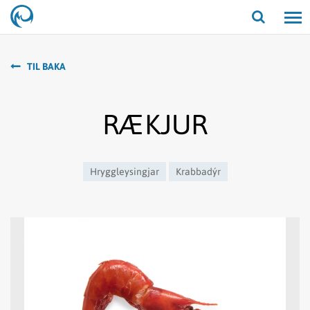
Opna/lo
leit
TIL BAKA
RÆKJUR
Hryggleysingjar
Krabbadýr