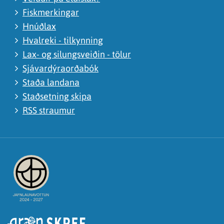
Fiskmerkingar
Hnúðlax
Hvalreki - tilkynning
Lax- og silungsveiðin - tölur
Sjávardýraorðabók
Staða landana
Staðsetning skipa
RSS straumur