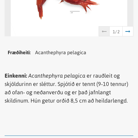
Tungumál
Samheiti
Fræðiheiti:
Acanthephyra pelagica
Einkenni:
Acanthephyra pelagica
er rauðleit og
skjöldurinn er sléttur. Spjótið er tennt (9‐10 tennur)
að ofan‐ og neðanverðu og er það jafnlangt
skildinum. Hún getur orðið 8,5 cm að heildarlengd.