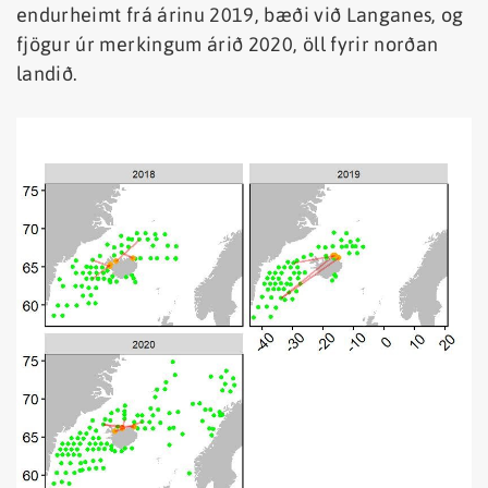
endurheimt frá árinu 2019, bæði við Langanes, og
fjögur úr merkingum árið 2020, öll fyrir norðan
landið.