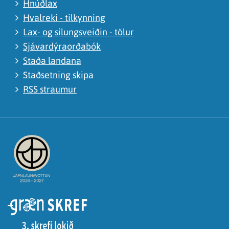
Hnúðlax
Hvalreki - tilkynning
Lax- og silungsveiðin - tölur
Sjávardýraorðabók
Staða landana
Staðsetning skipa
RSS straumur