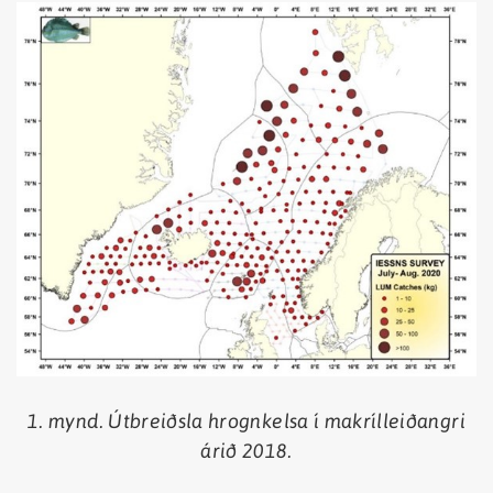
1. mynd. Útbreiðsla hrognkelsa í makrílleiðangri
árið 2018.