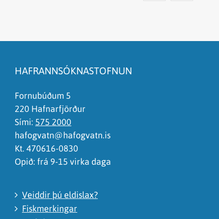
Efnið svarar ekki spurningunni
Síðan inniheldur rangar upplýsingar
HAFRANNSÓKNASTOFNUN
Það er of mikið efni á síðunni
Ég skil ekki efnið, finnst það of flókið
Fornubúðum 5
220 Hafnarfjörður
Sími:
575 2000
hafogvatn@hafogvatn.is
Kt. 470616-0830
Opið: frá 9-15 virka daga
Veiddir þú eldislax?
Fiskmerkingar