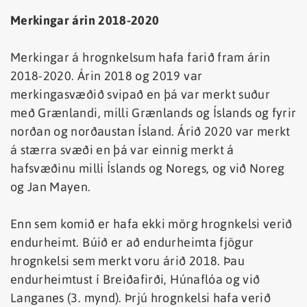
Merkingar árin 2018-2020
Merkingar á hrognkelsum hafa farið fram árin
2018-2020. Árin 2018 og 2019 var
merkingasvæðið svipað en þá var merkt suður
með Grænlandi, milli Grænlands og Íslands og fyrir
norðan og norðaustan Ísland. Árið 2020 var merkt
á stærra svæði en þá var einnig merkt á
hafsvæðinu milli Íslands og Noregs, og við Noreg
og Jan Mayen.
Enn sem komið er hafa ekki mörg hrognkelsi verið
endurheimt. Búið er að endurheimta fjögur
hrognkelsi sem merkt voru árið 2018. Þau
endurheimtust í Breiðafirði, Húnaflóa og við
Langanes (3. mynd). Þrjú hrognkelsi hafa verið