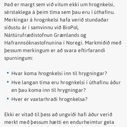
Það er margt sem við vitum ekki um hrognkelsi,
sérstaklega á þeim tíma sem þau eru í úthafinu.
Merkingar á hrognkelsi hafa verið stundaðar
síðustu ár í samvinnu við BioPol,
Náttúrufræðistofnun Grænlands og
Hafrannsóknastofnunina í Noregi. Markmiðið með
þessum merkingum er að svara eftirfarandi
spurningum:
Hvar koma hrognkelsi inn til hrygningar?
Hve langan tíma eru hrognkelsi í úthafinu áður
en þau koma inn til hrygningar?
Hver er vaxtarhraði hrognkelsa?
Ekki er vitað til þess að ungviði hafi áður verið
merkt með þessum hætti en endurheimtur geta