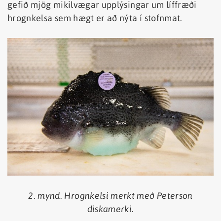
gefið mjög mikilvægar upplýsingar um líffræði
hrognkelsa sem hægt er að nýta í stofnmat.
2. mynd. Hrognkelsi merkt með Peterson
diskamerki.