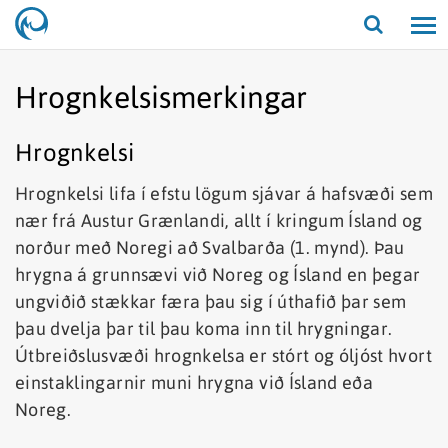
Opna/lo
leit
Hrognkelsismerkingar
Hrognkelsi
Hrognkelsi lifa í efstu lögum sjávar á hafsvæði sem
nær frá Austur Grænlandi, allt í kringum Ísland og
norður með Noregi að Svalbarða (1. mynd). Þau
hrygna á grunnsævi við Noreg og Ísland en þegar
ungviðið stækkar færa þau sig í úthafið þar sem
þau dvelja þar til þau koma inn til hrygningar.
Útbreiðslusvæði hrognkelsa er stórt og óljóst hvort
einstaklingarnir muni hrygna við Ísland eða
Noreg.