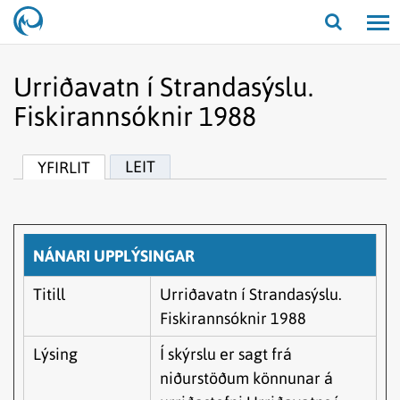
Opna/lo
leit
Urriðavatn í Strandasýslu.
Fiskirannsóknir 1988
LEIT
YFIRLIT
NÁNARI UPPLÝSINGAR
Titill
Urriðavatn í Strandasýslu.
Fiskirannsóknir 1988
Lýsing
Í skýrslu er sagt frá
niðurstöðum könnunar á