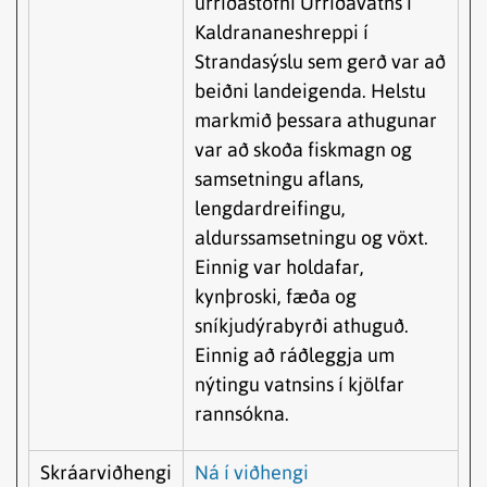
urriðastofni Urriðavatns í
Kaldrananeshreppi í
Strandasýslu sem gerð var að
beiðni landeigenda. Helstu
markmið þessara athugunar
var að skoða fiskmagn og
samsetningu aflans,
lengdardreifingu,
aldurssamsetningu og vöxt.
Einnig var holdafar,
kynþroski, fæða og
sníkjudýrabyrði athuguð.
Einnig að ráðleggja um
nýtingu vatnsins í kjölfar
rannsókna.
Skráarviðhengi
Ná í viðhengi