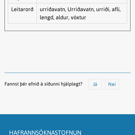
Leitarorð
urriðavatn, Urriðavatn, urriði, afli,
lengd, aldur, vöxtur
Fannst þér efnið á síðunni hjálplegt?
Já
Nei
Efnið svarar ekki spurningunni
Síðan inniheldur rangar upplýsingar
HAFRANNSÓKNASTOFNUN