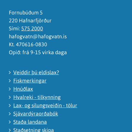
Það er of mikið efni á síðunni
Ég skil ekki efnið, finnst það of flókið
Fornubúðum 5
220 Hafnarfjörður
Sími:
575 2000
hafogvatn@hafogvatn.is
Kt. 470616-0830
Opið: frá 9-15 virka daga
Veiddir þú eldislax?
Fiskmerkingar
Hnúðlax
Hvalreki - tilkynning
Lax- og silungsveiðin - tölur
Sjávardýraorðabók
Staða landana
Staðsetning skipa