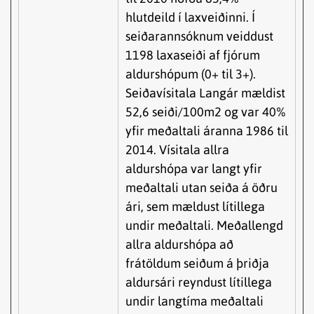
hlutdeild í laxveiðinni. Í
seiðarannsóknum veiddust
1198 laxaseiði af fjórum
aldurshópum (0+ til 3+).
Seiðavísitala Langár mældist
52,6 seiði/100m2 og var 40%
yfir meðaltali áranna 1986 til
2014. Vísitala allra
aldurshópa var langt yfir
meðaltali utan seiða á öðru
ári, sem mældust lítillega
undir meðaltali. Meðallengd
allra aldurshópa að
frátöldum seiðum á þriðja
aldursári reyndust lítillega
undir langtíma meðaltali