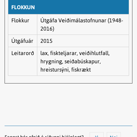
FLOKKUN
Flokkur
Útgáfa Veiðimálastofnunar (1948-
2016)
Útgáfuár
2015
Leitarorð
lax, fiskteljarar, veiðihlutfall,
hrygning, seiðabúskapur,
hreistursýni, fiskrækt
Fannst þér efnið á síðunni hjálplegt?