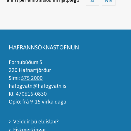
Já
Nei
Efnið svarar ekki spurningunni
Síðan inniheldur rangar upplýsingar
HAFRANNSÓKNASTOFNUN
Það er of mikið efni á síðunni
Ég skil ekki efnið, finnst það of flókið
Fornubúðum 5
220 Hafnarfjörður
Sími:
575 2000
hafogvatn@hafogvatn.is
Kt. 470616-0830
Opið: frá 9-15 virka daga
Veiddir þú eldislax?
Fiskmerkingar