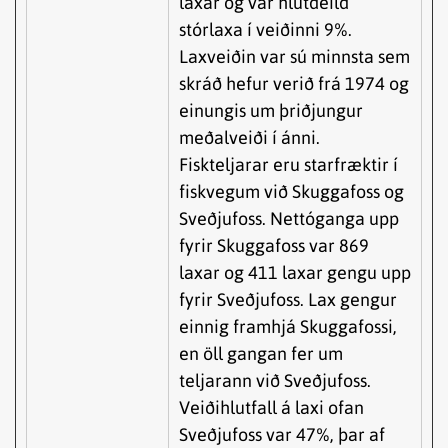
laxar og var hlutdeild
stórlaxa í veiðinni 9%.
Laxveiðin var sú minnsta sem
skráð hefur verið frá 1974 og
einungis um þriðjungur
meðalveiði í ánni.
Fiskteljarar eru starfræktir í
fiskvegum við Skuggafoss og
Sveðjufoss. Nettóganga upp
fyrir Skuggafoss var 869
laxar og 411 laxar gengu upp
fyrir Sveðjufoss. Lax gengur
einnig framhjá Skuggafossi,
en öll gangan fer um
teljarann við Sveðjufoss.
Veiðihlutfall á laxi ofan
Sveðjufoss var 47%, þar af