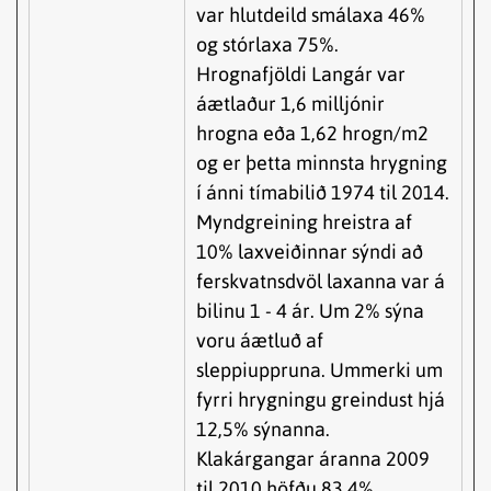
var hlutdeild smálaxa 46%
og stórlaxa 75%.
Hrognafjöldi Langár var
áætlaður 1,6 milljónir
hrogna eða 1,62 hrogn/m2
og er þetta minnsta hrygning
í ánni tímabilið 1974 til 2014.
Myndgreining hreistra af
10% laxveiðinnar sýndi að
ferskvatnsdvöl laxanna var á
bilinu 1 - 4 ár. Um 2% sýna
voru áætluð af
sleppiuppruna. Ummerki um
fyrri hrygningu greindust hjá
12,5% sýnanna.
Klakárgangar áranna 2009
til 2010 höfðu 83,4%