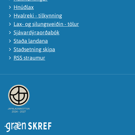
Hnúðlax
Hvalreki - tilkynning
Lax- og silungsveiðin - tölur
Sjávardýraorðabók
Staða landana
Staðsetning skipa
RSS straumur