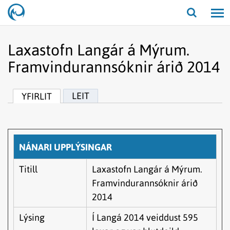
Opna/lo
leit
Laxastofn Langár á Mýrum.
Framvindurannsóknir árið 2014
LEIT
YFIRLIT
NÁNARI UPPLÝSINGAR
Titill
Laxastofn Langár á Mýrum.
Framvindurannsóknir árið
2014
Lýsing
Í Langá 2014 veiddust 595