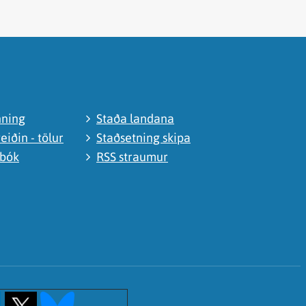
nning
Staða landana
eiðin - tölur
Staðsetning skipa
abók
RSS straumur