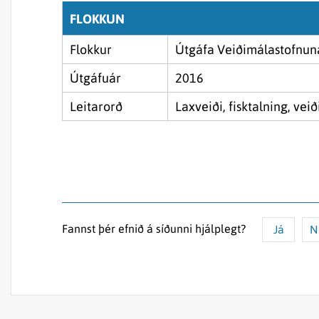
FLOKKUN
Flokkur
Útgáfa Veiðimálastofnun
Útgáfuár
2016
Leitarorð
Laxveiði, fisktalning, veið
Fannst þér efnið á síðunni hjálplegt?
Já
N
Efnið svarar ekki spurningunni