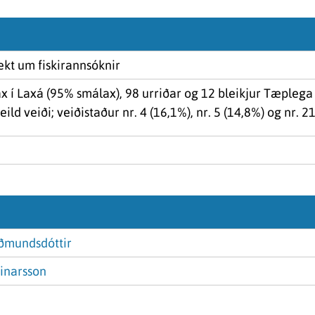
ekt um fiskirannsóknir
ax í Laxá (95% smálax), 98 urriðar og 12 bleikjur Tæplega 
ild veiði; veiðistaður nr. 4 (16,1%), nr. 5 (14,8%) og nr. 21
uðmundsdóttir
inarsson