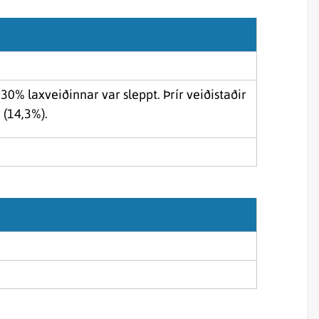
Sjórannsóknir
sjókvíaeldis
30% laxveiðinnar var sleppt. Þrír veiðistaðir
 (14,3%).