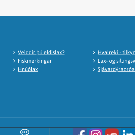
Veiddir þú eldislax?
Hvalreki - tilky
Fiskmerkingar
Lax- og silungsv
Hnúðlax
Sjávardýraorð