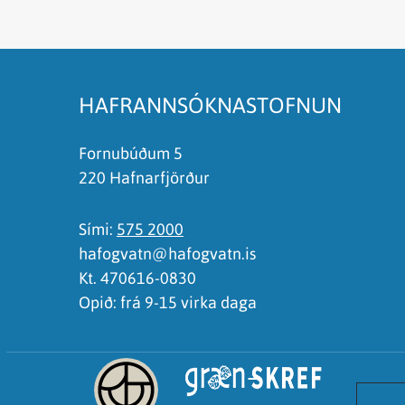
Síðan inniheldur rangar upplýsingar
Það er of mikið efni á síðunni
Ég skil ekki efnið, finnst það of flókið
HAFRANNSÓKNASTOFNUN
Fornubúðum 5
220 Hafnarfjörður
Sími:
575 2000
hafogvatn@hafogvatn.is
Kt. 470616-0830
Opið: frá 9-15 virka daga