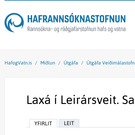
HafogVatn.is
/
Miðlun
/
Útgáfa
/
Útgáfa Veiðimálastof
Laxá í Leirársveit. 
LEIT
YFIRLIT