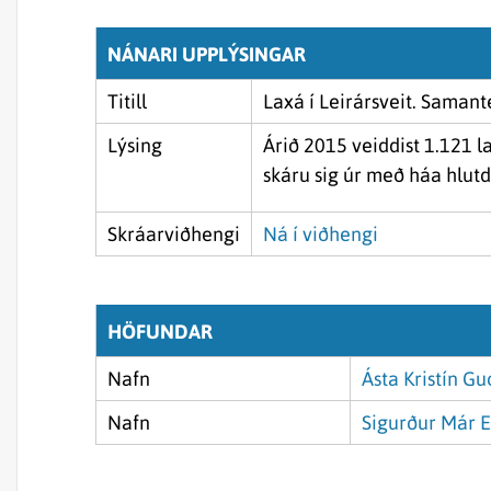
NÁNARI UPPLÝSINGAR
Titill
Laxá í Leirársveit. Samant
Lýsing
Árið 2015 veiddist 1.121 l
skáru sig úr með háa hlutde
Skráarviðhengi
Ná í viðhengi
HÖFUNDAR
Nafn
Ásta Kristín G
Nafn
Sigurður Már E