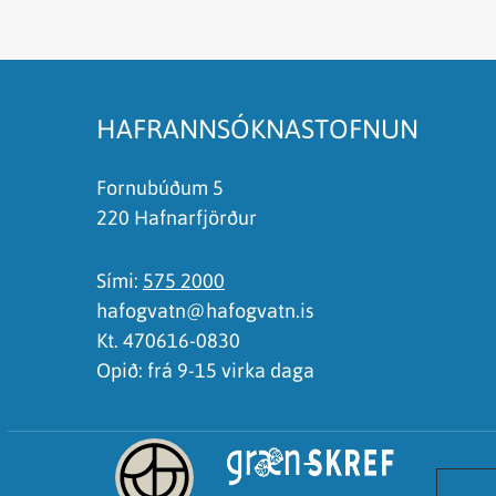
Síðan inniheldur rangar upplýsingar
Það er of mikið efni á síðunni
Ég skil ekki efnið, finnst það of flókið
HAFRANNSÓKNASTOFNUN
Fornubúðum 5
220 Hafnarfjörður
Sími:
575 2000
hafogvatn@hafogvatn.is
Kt. 470616-0830
Opið: frá 9-15 virka daga