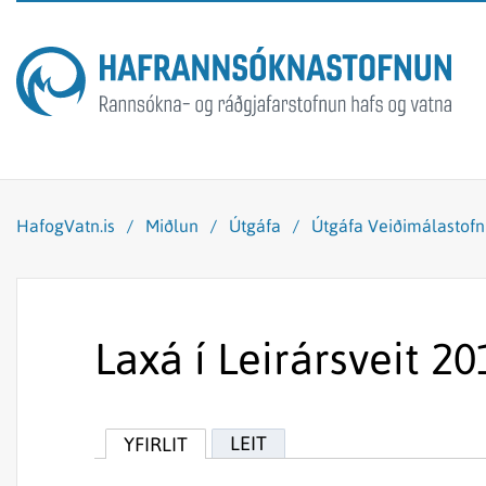
HafogVatn.is
/
Miðlun
/
Útgáfa
/
Útgáfa Veiðimálastof
Laxá í Leirársveit 2
LEIT
YFIRLIT