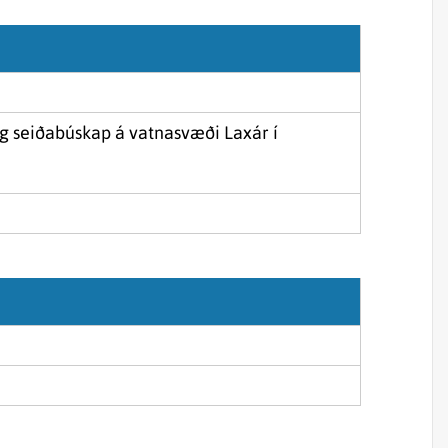
Sjórannsóknir
sjókvíaeldis
og seiðabúskap á vatnasvæði Laxár í