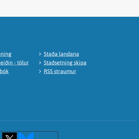
nning
Staða landana
eiðin - tölur
Staðsetning skipa
abók
RSS straumur