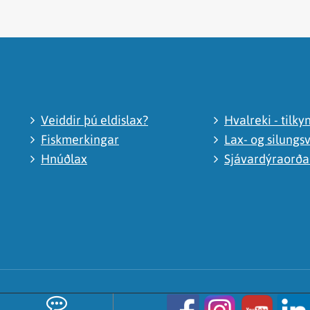
Veiddir þú eldislax?
Hvalreki - tilky
Fiskmerkingar
Lax- og silungsv
Hnúðlax
Sjávardýraorð