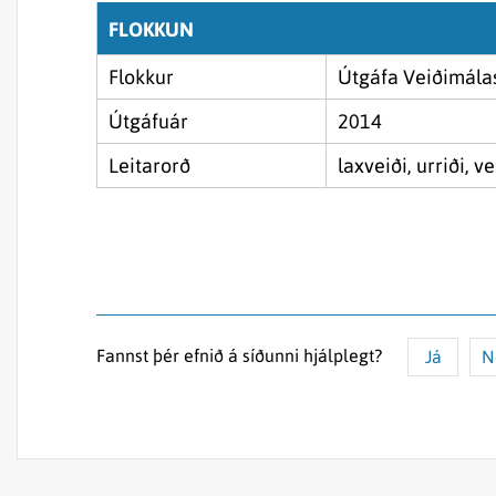
FLOKKUN
Flokkur
Útgáfa Veiðimála
Útgáfuár
2014
Leitarorð
laxveiði, urriði, ve
Fannst þér efnið á síðunni hjálplegt?
Já
N
Efnið svarar ekki spurningunni