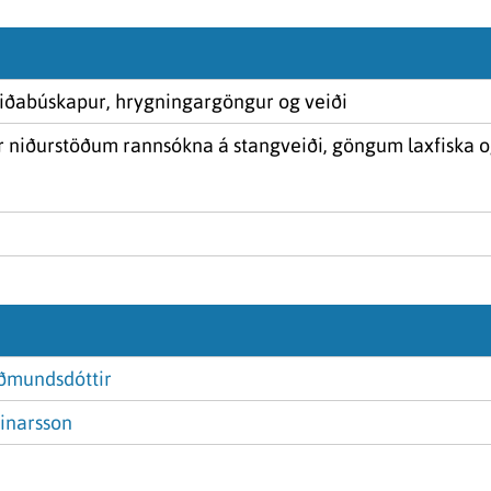
Seiðabúskapur, hrygningargöngur og veiði
ir niðurstöðum rannsókna á stangveiði, göngum laxfiska 
uðmundsdóttir
inarsson