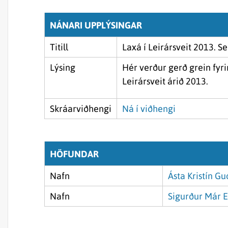
NÁNARI UPPLÝSINGAR
Titill
Laxá í Leirársveit 2013. 
Lýsing
Hér verður gerð grein fyr
Leirársveit árið 2013.
Skráarviðhengi
Ná í viðhengi
HÖFUNDAR
Nafn
Ásta Kristín G
Nafn
Sigurður Már E