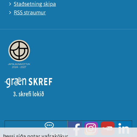
Staðsetning skipa
RSS straumur
Sendu
Þessi síða notar vafrakökur.