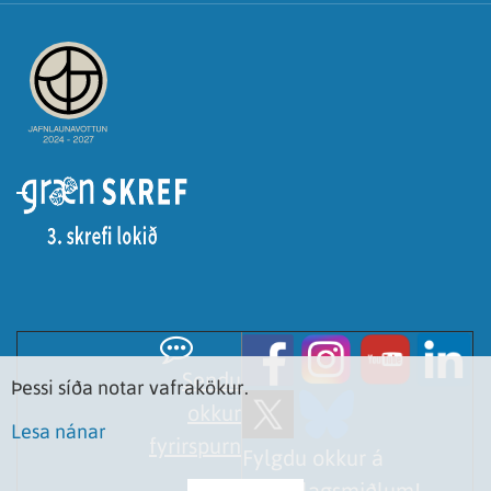
Sendu
Þessi síða notar vafrakökur.
okkur
Lesa nánar
fyrirspurn
Fylgdu okkur á
samfélagsmiðlum!