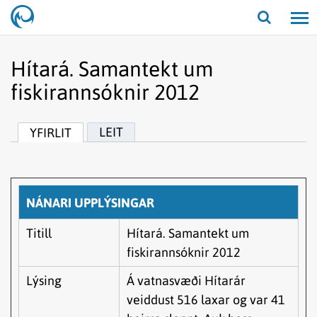
Opna/lo
leit
Hítará. Samantekt um
fiskirannsóknir 2012
LEIT
YFIRLIT
NÁNARI UPPLÝSINGAR
Titill
Hítará. Samantekt um
fiskirannsóknir 2012
Lýsing
Á vatnasvæði Hítarár
veiddust 516 laxar og var 41