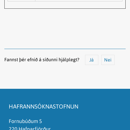
Fannst þér efnið á síðunni hjálplegt?
Já
Nei
Efnið svarar ekki spurningunni
Síðan inniheldur rangar upplýsingar
HAFRANNSÓKNASTOFNUN
Það er of mikið efni á síðunni
Ég skil ekki efnið, finnst það of flókið
Fornubúðum 5
220 Hafnarfjörður