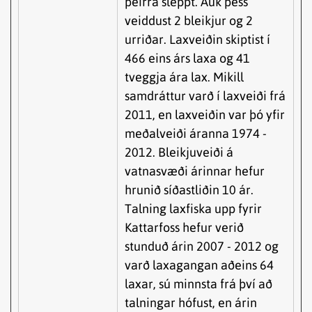
þeirra sleppt. Auk þess
veiddust 2 bleikjur og 2
urriðar. Laxveiðin skiptist í
466 eins árs laxa og 41
tveggja ára lax. Mikill
samdráttur varð í laxveiði frá
2011, en laxveiðin var þó yfir
meðalveiði áranna 1974 -
2012. Bleikjuveiði á
vatnasvæði árinnar hefur
hrunið síðastliðin 10 ár.
Talning laxfiska upp fyrir
Kattarfoss hefur verið
stunduð árin 2007 - 2012 og
varð laxagangan aðeins 64
laxar, sú minnsta frá því að
talningar hófust, en árin