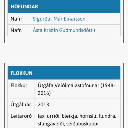
HÖFUNDAR
Nafn
Sigurður Már Einarsson
Nafn
Ásta Kristín Guðmundsdóttir
FLOKKUN
Flokkur
Útgáfa Veiðimálastofnunar (1948-
2016)
Útgáfuár
2013
Leitarorð
lax, urriði, bleikja, hornsíli, flundra,
stangaveiði, seiðabúskapur