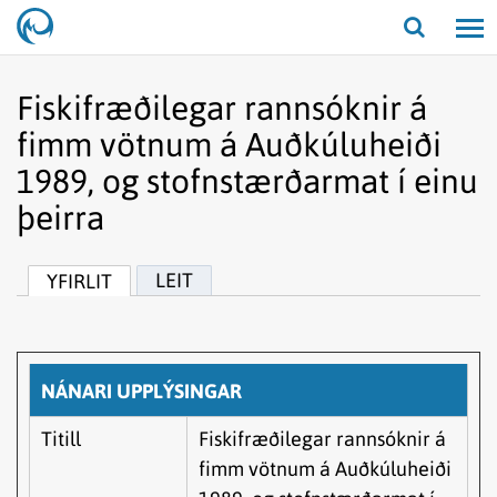
Opna/lo
leit
Fiskifræðilegar rannsóknir á
fimm vötnum á Auðkúluheiði
1989, og stofnstærðarmat í einu
þeirra
LEIT
YFIRLIT
NÁNARI UPPLÝSINGAR
Titill
Fiskifræðilegar rannsóknir á
fimm vötnum á Auðkúluheiði