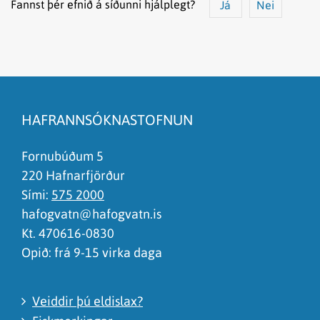
Fannst þér efnið á síðunni hjálplegt?
Já
Nei
Efnið svarar ekki spurningunni
Síðan inniheldur rangar upplýsingar
HAFRANNSÓKNASTOFNUN
Það er of mikið efni á síðunni
Ég skil ekki efnið, finnst það of flókið
Fornubúðum 5
220 Hafnarfjörður
Sími:
575 2000
hafogvatn@hafogvatn.is
Kt. 470616-0830
Opið: frá 9-15 virka daga
Veiddir þú eldislax?