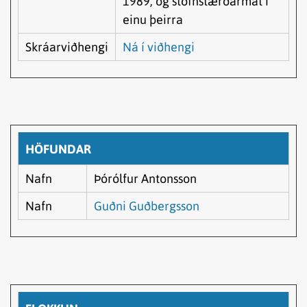
1989, og stofnstærðarmat í
einu þeirra
Skráarviðhengi
Ná í viðhengi
HÖFUNDAR
Nafn
Þórólfur Antonsson
Nafn
Guðni Guðbergsson