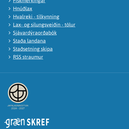
Fiskmerkingar
Hnúðlax
Hvalreki - tilkynning
Lax- og silungsveiðin - tölur
Sjávardýraorðabók
Staða landana
Staðsetning skipa
RSS straumur