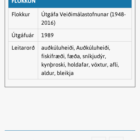
FLOKKUN
Flokkur
Útgáfa Veiðimálastofnunar (1948-
2016)
Útgáfuár
1989
Leitarorð
auðkúluheiði, Auðkúluheiði,
fiskifræði, fæða, sníkjudýr,
kynþroski, holdafar, vöxtur, afli,
aldur, bleikja