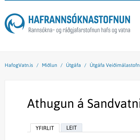
HafogVatn.is
/
Miðlun
/
Útgáfa
/
Útgáfa Veiðimálastof
Athugun á Sandvatn
LEIT
YFIRLIT