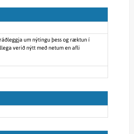
Sjórannsóknir
sjókvíaeldis
og ráðleggja um nýtingu þess og ræktun í
illega verið nýtt með netum en afli