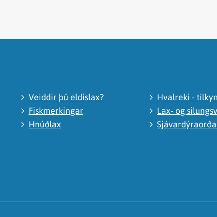
Veiddir þú eldislax?
Hvalreki - tilky
Fiskmerkingar
Lax- og silungsv
Hnúðlax
Sjávardýraorð