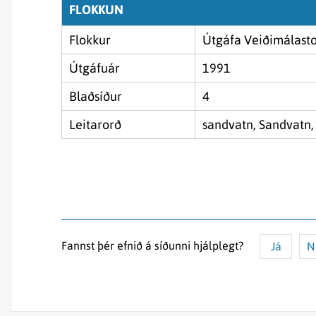
FLOKKUN
Flokkur
Útgáfa Veiðimálast
Útgáfuár
1991
Blaðsíður
4
Leitarorð
sandvatn, Sandvatn, 
Fannst þér efnið á síðunni hjálplegt?
Já
N