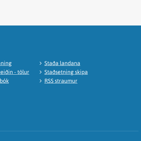
nning
Staða landana
eiðin - tölur
Staðsetning skipa
abók
RSS straumur