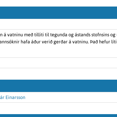
un á vatninu með tilliti til tegunda og ástands stofnsins 
annsóknir hafa áður verið gerðar á vatninu. Það hefur lít
ár Einarsson