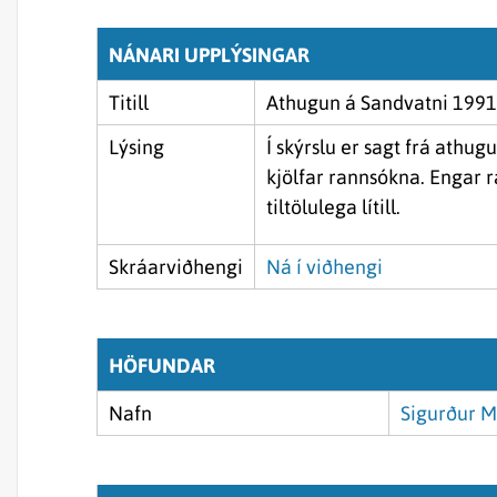
NÁNARI UPPLÝSINGAR
Titill
Athugun á Sandvatni 1991
Lýsing
Í skýrslu er sagt frá athug
kjölfar rannsókna. Engar r
tiltölulega lítill.
Skráarviðhengi
Ná í viðhengi
HÖFUNDAR
Nafn
Sigurður M