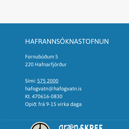
Efnið svarar ekki spurningunni
Síðan inniheldur rangar upplýsingar
Það er of mikið efni á síðunni
Ég skil ekki efnið, finnst það of flókið
HAFRANNSÓKNASTOFNUN
Fornubúðum 5
220 Hafnarfjörður
Sími:
575 2000
hafogvatn@hafogvatn.is
Kt. 470616-0830
Opið: frá 9-15 virka daga