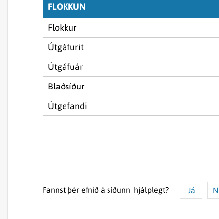
FLOKKUN
Flokkur
Útgáfurit
Útgáfuár
Blaðsíður
Útgefandi
Fannst þér efnið á síðunni hjálplegt?
Já
N