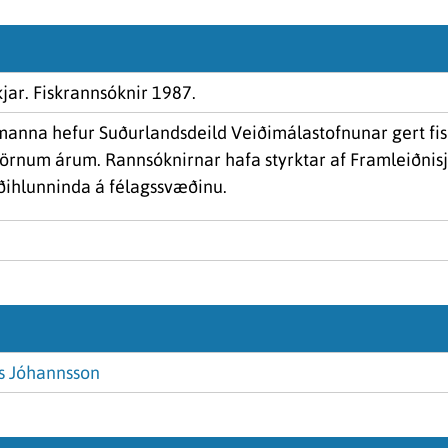
ar. Fiskrannsóknir 1987.
manna hefur Suðurlandsdeild Veiðimálastofnunar gert fi
örnum árum. Rannsóknirnar hafa styrktar af Framleiðnisjó
iðihlunninda á félagssvæðinu.
 Jóhannsson