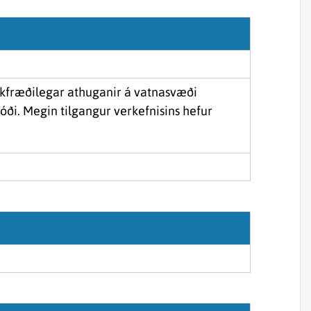
Sjórannsóknir
sjókvíaeldis
skfræðilegar athuganir á vatnasvæði
ði. Megin tilgangur verkefnisins hefur