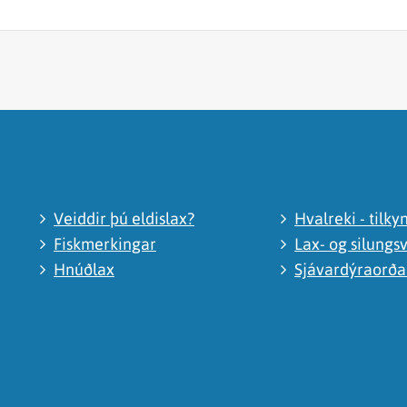
Veiddir þú eldislax?
Hvalreki - tilky
Fiskmerkingar
Lax- og silungsv
Hnúðlax
Sjávardýraorð