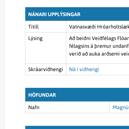
NÁNARI UPPLÝSINGAR
Titill
Vatnasvæði Hróarholtslækj
Lýsing
Að beiðni Veiðfélags Flóa
félagsins á þremur undanf
verið að auka arðsemi ve
Skráarviðhengi
Ná í viðhengi
HÖFUNDAR
Nafn
Magnús