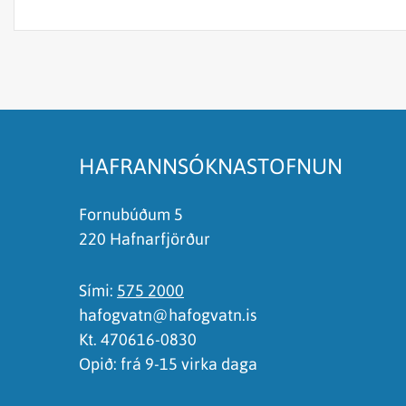
Efnið svarar ekki spurningunni
Síðan inniheldur rangar upplýsingar
Það er of mikið efni á síðunni
Ég skil ekki efnið, finnst það of flókið
HAFRANNSÓKNASTOFNUN
Fornubúðum 5
220 Hafnarfjörður
Sími:
575 2000
hafogvatn@hafogvatn.is
Kt. 470616-0830
Opið: frá 9-15 virka daga