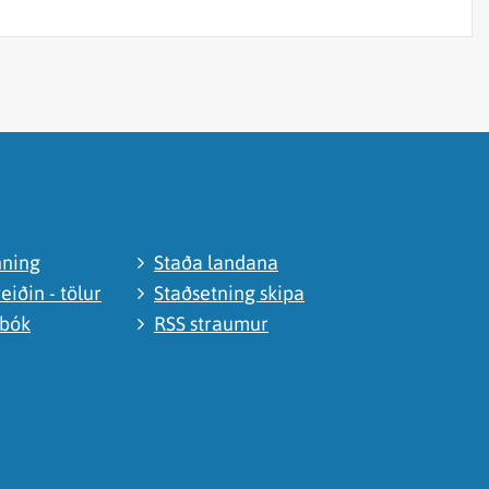
nning
Staða landana
eiðin - tölur
Staðsetning skipa
abók
RSS straumur