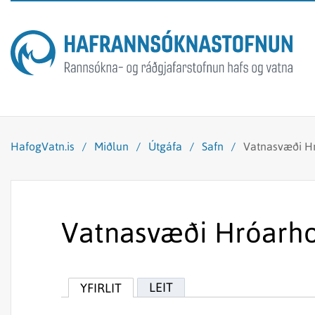
HafogVatn.is
/
Miðlun
/
Útgáfa
/
Safn
/
Vatnasvæði Hr
Vatnasvæði Hróarhol
LEIT
YFIRLIT