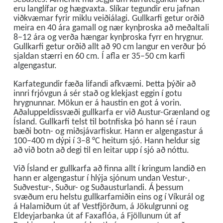
eru langlífar og hægvaxta. Slíkar tegundir eru jafnan
viðkvæmar fyrir miklu veiðiálagi. Gullkarfi getur orðið
meira en 40 ára gamall og nær kynþroska að meðaltali
8–12 ára og verða hængar kynþroska fyrr en hrygnur.
Gullkarfi getur orðið allt að 90 cm langur en verður þó
sjaldan stærri en 60 cm. Í afla er 35–50 cm karfi
algengastur.
Karfategundir fæða lifandi afkvæmi. Þetta þýðir að
innri frjóvgun á sér stað og klekjast eggin í gotu
hrygnunnar. Mökun er á haustin en got á vorin.
Aðaluppeldissvæði gullkarfa er við Austur-Grænland og
Ísland. Gullkarfi telst til botnfiska þó hann sé í raun
bæði botn- og miðsjávarfiskur. Hann er algengastur á
100–400 m dýpi í 3–8 °C heitum sjó. Hann heldur sig
að við botn að degi til en leitar upp í sjó að nóttu.
Við Ísland er gullkarfa að finna allt í kringum landið en
hann er algengastur í hlýja sjónum undan Vestur-,
Suðvestur-, Suður- og Suðausturlandi. Á þessum
svæðum eru helstu gullkarfamiðin eins og í Víkurál og
á Halamiðum út af Vestfjörðum, á Jökulgrunni og
Eldeyjarbanka út af Faxaflóa, á Fjöllunum út af