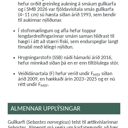
hefur orðið greinileg aukning á smáum gullkarfa
og í SMB 2026 var fjöldavísitala smás gullkarfa
(4–11 cm) sú hæsta síðan árið 1993, sem bendir
til aukinnar nýliðunar.
Í stofnmælingum og afla hefur toppur
lengdardreifingarinnar smám saman hliðrast til
hægri í átt að stærri fiski, sem endurspeglar langt
tímabil með lélegri nýliðun.
Hrygningarstofn (SSB) náði hámarki árið 2016,
hefur minnkað síðan þá en er enn tiltölulega stór.
Veiðidánartala (F) hefur verið undir F
síðan
MSY
árið 2009, en hækkaði árin 2023–2025 og er nú
rétt undir F
.
MSY
ALMENNAR UPPLÝSINGAR
Gullkarfi (
Sebastes norvegicus
) telst til ættkvíslarinnar
Sebastes
. Almennt má segja um karfategundir að þær