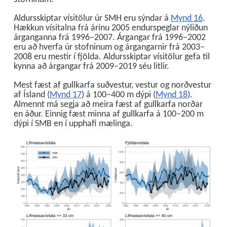
Aldursskiptar vísitölur úr SMH eru sýndar á
Mynd 16
.
Hækkun vísitalna frá árinu 2005 endurspeglar nýliðun
árganganna frá 1996–2007. Árgangar frá 1996–2002
eru að hverfa úr stofninum og árgangarnir frá 2003–
2008 eru mestir í fjölda. Aldursskiptar vísitölur gefa til
kynna að árgangar frá 2009–2019 séu litlir.
Mest fæst af gullkarfa suðvestur, vestur og norðvestur
af Ísland (
Mynd 17
) á 100–400 m dýpi (
Mynd 18
).
Almennt má segja að meira fæst af gullkarfa norðar
en áður. Einnig fæst minna af gullkarfa á 100–200 m
dýpi í SMB en í upphafi mælinga.