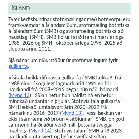
ÍSLAND
Tvær kerfisbundnar stofnmælingar með botnvörpu eru
framkvæmdar á Íslandsmiðum, stofnmæling botnfiska
á Íslandsmiðum (SMB) og stofnmæling botnfiska að
haustlagi (SMH). SMB hefur farið fram í mars árlega
1985–2026 og SMH í október árlega 1996–2025 að
slepptu árinu 2011.
Sjá nánar um niðurstöður úr stofnmælingum fyrir
gullkarfa
.
Vísitala heildarlífmassa gullkarfa í SMB lækkaði frá
1988 niður í sögulegt lágmark árið 1995 en fór
hækkandi frá 2008–2016 þegar hún náði hámarki
(
Mynd 13
) . Síðan hefur hún haldist há en hefur
minnkað undanfarin þrjú ár. Stofnvísitala gullkarfa í
SMH lækkaði umtalsvert árin 2020–2022 frá
hámarkinu 2016–2017 (
Mynd 13
). Þessi lækkun var
ekki í samræmi við þróun vísitölunnar í SMB, en gott
samræmi hafði áður verið milli þessara tveggja
mælinga (
Mynd 14
). Stofnvísitalan í SMH árið 2023
hækkaði umtalsvert og hefur sveiflast síðan.