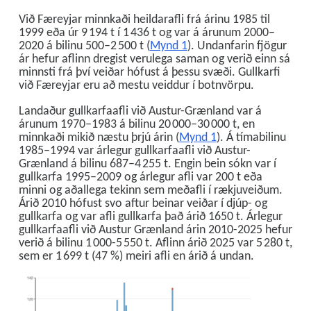
Við Færeyjar minnkaði heildarafli frá árinu 1985 til
1999 eða úr 9 194 t í 1 436 t og var á árunum 2000–
2020 á bilinu 500–2 500 t (
Mynd 1
). Undanfarin fjögur
ár hefur aflinn dregist verulega saman og verið einn sá
minnsti frá því veiðar hófust á þessu svæði. Gullkarfi
við Færeyjar eru að mestu veiddur í botnvörpu.
Landaður gullkarfaafli við Austur-Grænland var á
árunum 1970–1983 á bilinu 20 000–30 000 t, en
minnkaði mikið næstu þrjú árin (
Mynd 1
). Á tímabilinu
1985–1994 var árlegur gullkarfaafli við Austur-
Grænland á bilinu 687–4 255 t. Engin bein sókn var í
gullkarfa 1995–2009 og árlegur afli var 200 t eða
minni og aðallega tekinn sem meðafli í rækjuveiðum.
Árið 2010 hófust svo aftur beinar veiðar í djúp- og
gullkarfa og var afli gullkarfa það árið 1650 t. Árlegur
gullkarfaafli við Austur Grænland árin 2010-2025 hefur
verið á bilinu 1 000-5 550 t. Aflinn árið 2025 var 5 280 t,
sem er 1 699 t (47 %) meiri afli en árið á undan.