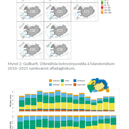
Mynd 2: Gullkarfi. Útbreiðsla botnvörpuveiða á Íslandsmiðum
2010–2025 samkvæmt afladagbókum.