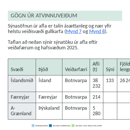
GÖGN ÚR ATVINNUVEIÐUM
Sýnasöfnun úr afla er talin ásættanleg og nær yfir
helstu veiðisvæði gullkarfa (
Mynd 7
og
Mynd 8
).
Taflan að neðan sýnir sýnatöku úr afla eftir
veiðafærum og hafsvæðum 2025.
Afli
Fjöld
Svæði
Þjóð
Veiðarfæri
(t)
Sýni
leng
Íslandsmið
Ísland
Botnvarpa
38
133
26 2
232
Færeyjar
Færeyjar
Botnvarpa
214
A-
Þýskaland
Botnvarpa
5
Grænland
280