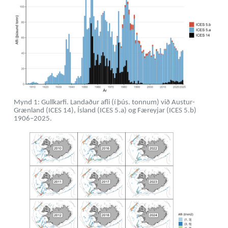
Mynd 1: Gullkarfi. Landaður afli (í þús. tonnum) við Austur-
Grænland (ICES 14), Ísland (ICES 5.a) og Færeyjar (ICES 5.b)
1906–2025.