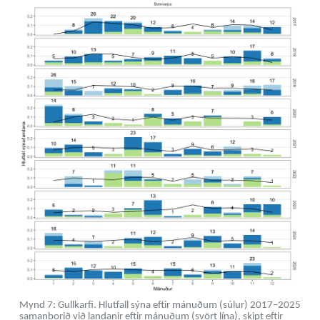
Mynd 7: Gullkarfi. Hlutfall sýna eftir mánuðum (súlur) 2017–2025
samanborið við landanir eftir mánuðum (svört lína), skipt eftir