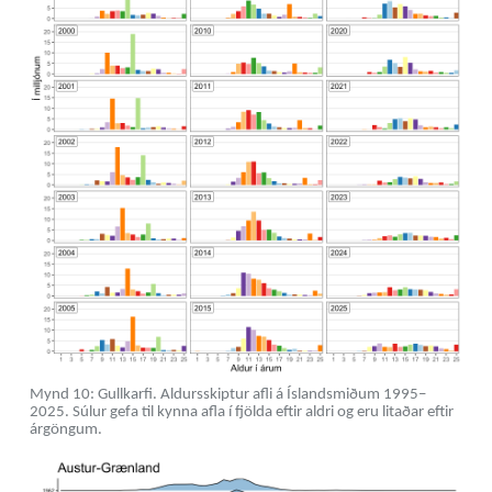
Mynd 10: Gullkarfi. Aldursskiptur afli á Íslandsmiðum 1995–
2025. Súlur gefa til kynna afla í fjölda eftir aldri og eru litaðar eftir
árgöngum.