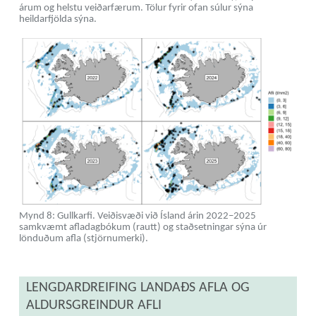
árum og helstu veiðarfærum. Tölur fyrir ofan súlur sýna
heildarfjölda sýna.
Mynd 8: Gullkarfi. Veiðisvæði við Ísland árin 2022–2025
samkvæmt afladagbókum (rautt) og staðsetningar sýna úr
lönduðum afla (stjörnumerki).
LENGDARDREIFING LANDAÐS AFLA OG
ALDURSGREINDUR AFLI