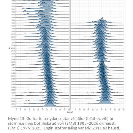
Mynd 15: Gullkarfi. Lengdarskiptar vísitölur (blátt svæði) úr
stofnmælingu botnfiska að vori (SMB) 1985–2026 og hausti
(SMH) 1996–2025. Engin stofnmæling var árið 2011 að hausti.