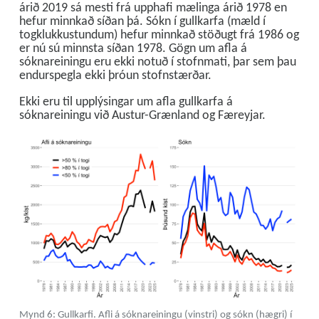
árið 2019 sá mesti frá upphafi mælinga árið 1978 en
hefur minnkað síðan þá. Sókn í gullkarfa (mæld í
togklukkustundum) hefur minnkað stöðugt frá 1986 og
er nú sú minnsta síðan 1978. Gögn um afla á
sóknareiningu eru ekki notuð í stofnmati, þar sem þau
endurspegla ekki þróun stofnstærðar.
Ekki eru til upplýsingar um afla gullkarfa á
sóknareiningu við Austur-Grænland og Færeyjar.
Mynd 6: Gullkarfi. Afli á sóknareiningu (vinstri) og sókn (hægri) í