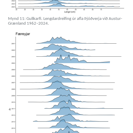
Mynd 11: Gullkarfi. Lengdardreifing úr afla Þjóðverja við Austur-
Grænland 1962–2024.