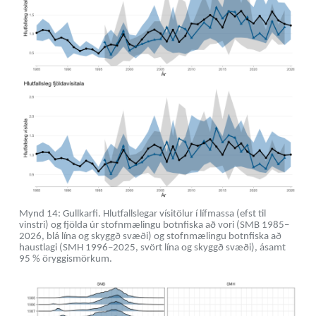
Mynd 14: Gullkarfi. Hlutfallslegar vísitölur í lífmassa (efst til
vinstri) og fjölda úr stofnmælingu botnfiska að vori (SMB 1985–
2026, blá lína og skyggð svæði) og stofnmælingu botnfiska að
haustlagi (SMH 1996–2025, svört lína og skyggð svæði), ásamt
95 % öryggismörkum.