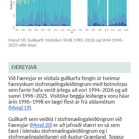
Mynd 18: Gullkarfi: Vísitölur í SMB 1985–2026 og SMH 1996–
2025 eftir dýpi.
FÆREYJAR
Við Færeyjar er vísitala gullkarfa fengin úr tveimur
færeyskum stofnmælingaleiðöngrum með botnvörpu
sem farnir hafa verið árlega að vori 1994–2026 og að
sumri 1996–2025. Vísitölur beggja leiðangra voru háar
árin 1996–1998 en lægri flest ár frá aldamótum
(
Mynd 19
).
Gullkarfi sem veiðist í stofnmælingaleiðöngrum við
Færeyjar (
Mynd 20
) er að jafnaði stærri en sá sem
fæst í íslensku stofnmælingaleiðöngrum og í
stofnmælingaleiðangri við Austur-Grænland. Toppur