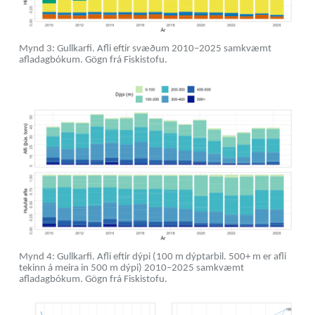
Mynd 3: Gullkarfi. Afli eftir svæðum 2010–2025 samkvæmt
afladagbókum. Gögn frá Fiskistofu.
Mynd 4: Gullkarfi. Afli eftir dýpi (100 m dýptarbil. 500+ m er afli
tekinn á meira in 500 m dýpi) 2010–2025 samkvæmt
afladagbókum. Gögn frá Fiskistofu.