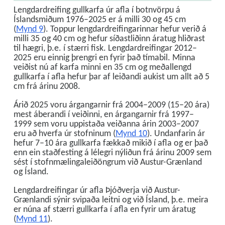
Lengdardreifing gullkarfa úr afla í botnvörpu á
Íslandsmiðum 1976–2025 er á milli 30 og 45 cm
(
Mynd 9
). Toppur lengdardreifingarinnar hefur verið á
milli 35 og 40 cm og hefur síðastliðinn áratug hliðrast
til hægri, þ.e. í stærri fisk. Lengdardreifingar 2012–
2025 eru einnig þrengri en fyrir það tímabil. Minna
veiðist nú af karfa minni en 35 cm og meðallengd
gullkarfa í afla hefur þar af leiðandi aukist um allt að 5
cm frá árinu 2008.
Árið 2025 voru árgangarnir frá 2004–2009 (15–20 ára)
mest áberandi í veiðinni, en árgangarnir frá 1997–
1999 sem voru uppistaða veiðanna árin 2003–2007
eru að hverfa úr stofninum (
Mynd 10
). Undanfarin ár
hefur 7–10 ára gullkarfa fækkað mikið í afla og er það
enn ein staðfesting á lélegri nýliðun frá árinu 2009 sem
sést í stofnmælingaleiðöngrum við Austur-Grænland
og Ísland.
Lengdardreifingar úr afla Þjóðverja við Austur-
Grænlandi sýnir svipaða leitni og við Ísland, þ.e. meira
er núna af stærri gullkarfa í afla en fyrir um áratug
(
Mynd 11
).