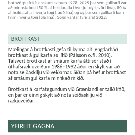
botnvörpu frá íslenskum skipum 1978–2025 þar sem gullkarfi var
að minnsta kosti 50 % af heildarafla í hverju togi (svört lína), 80 %
af heildarafla í hverju togi (rauð lína) og og þar sem gullkarfi kom
fyrir í hverju togi (blá lína). Gögn vantar fyrir árið 2022.
BROTTKAST
Mælingar á brottkasti gefa til kynna að lengdarháð
brottkast á gullkarfa sé lítið (Pálsson o.fl. 2010).
Talsvert brottkast af smáum karfa átti sér stað í
úthafsrækjuveiðum 1986–1992 áður en skylt var að
nota seiðaskilju við veiðarnar. Síðan þá hefur brottkast
af smáum gullkarfa minnkað mikið.
Brottkast á karfategundum við Grænlandi er talið lítið,
en þar er einnig skylt að nota seiðaskilju við
rækjuveiðar.
YFIRLIT GAGNA