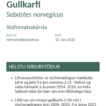
Gullkarfi
Sebastes norvegicus
Stofnmatsskýrsla
BIRT AF
BIRT
Hafrannsóknastofnun
12. júní 2026
HELSTU NIÐURSTÖÐUR
Lífmassavísitölur úr stofnmælingum hækkuðu
jafnt og þétt frá því snemma á 21. öldinni og
náðu hámarki á árunum 2014–2016, en hafa
lækkað síðan þó þær séu enn tiltölulega háar.
Lítið var um smáan gullkarfa (<30 cm) í
stofnmælingum árin 2009–2020. Frá árinu 2021