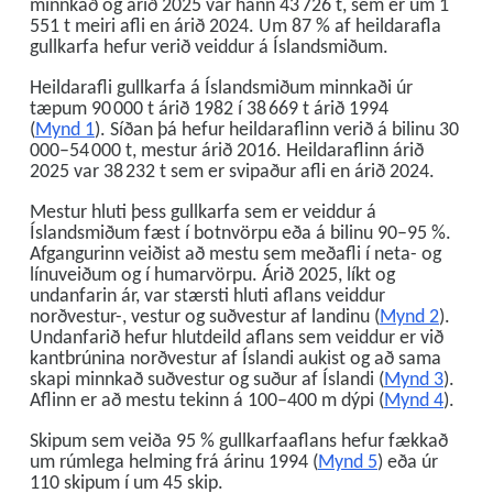
minnkað og árið 2025 var hann 43 726 t, sem er um 1
551 t meiri afli en árið 2024. Um 87 % af heildarafla
gullkarfa hefur verið veiddur á Íslandsmiðum.
Heildarafli gullkarfa á Íslandsmiðum minnkaði úr
tæpum 90 000 t árið 1982 í 38 669 t árið 1994
(
Mynd 1
). Síðan þá hefur heildaraflinn verið á bilinu 30
000–54 000 t, mestur árið 2016. Heildaraflinn árið
2025 var 38 232 t sem er svipaður afli en árið 2024.
Mestur hluti þess gullkarfa sem er veiddur á
Íslandsmiðum fæst í botnvörpu eða á bilinu 90–95 %.
Afgangurinn veiðist að mestu sem meðafli í neta- og
línuveiðum og í humarvörpu. Árið 2025, líkt og
undanfarin ár, var stærsti hluti aflans veiddur
norðvestur-, vestur og suðvestur af landinu (
Mynd 2
).
Undanfarið hefur hlutdeild aflans sem veiddur er við
kantbrúnina norðvestur af Íslandi aukist og að sama
skapi minnkað suðvestur og suður af Íslandi (
Mynd 3
).
Aflinn er að mestu tekinn á 100–400 m dýpi (
Mynd 4
).
Skipum sem veiða 95 % gullkarfaaflans hefur fækkað
um rúmlega helming frá árinu 1994 (
Mynd 5
) eða úr
110 skipum í um 45 skip.