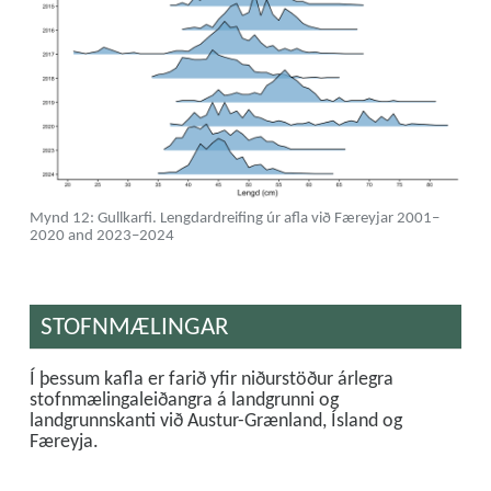
Mynd 12: Gullkarfi. Lengdardreifing úr afla við Færeyjar 2001–
2020 and 2023–2024
STOFNMÆLINGAR
Í þessum kafla er farið yfir niðurstöður árlegra
stofnmælingaleiðangra á landgrunni og
landgrunnskanti við Austur-Grænland, Ísland og
Færeyja.