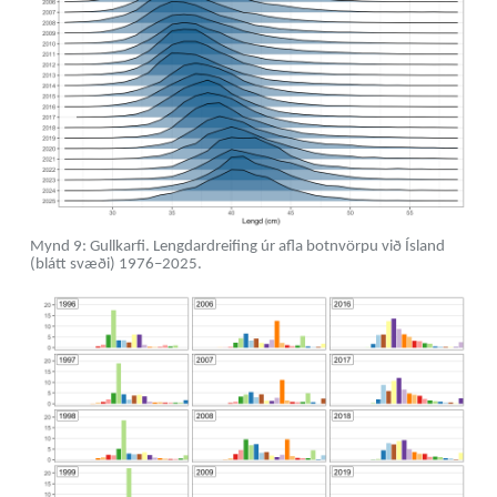
Mynd 9: Gullkarfi. Lengdardreifing úr afla botnvörpu við Ísland
(blátt svæði) 1976–2025.