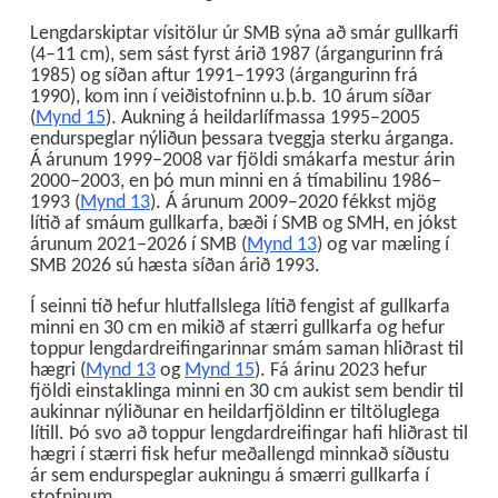
Lengdarskiptar vísitölur úr SMB sýna að smár gullkarfi
(4–11 cm), sem sást fyrst árið 1987 (árgangurinn frá
1985) og síðan aftur 1991–1993 (árgangurinn frá
1990), kom inn í veiðistofninn u.þ.b. 10 árum síðar
(
Mynd 15
). Aukning á heildarlífmassa 1995–2005
endurspeglar nýliðun þessara tveggja sterku árganga.
Á árunum 1999–2008 var fjöldi smákarfa mestur árin
2000–2003, en þó mun minni en á tímabilinu 1986–
1993 (
Mynd 13
). Á árunum 2009–2020 fékkst mjög
lítið af smáum gullkarfa, bæði í SMB og SMH, en jókst
árunum 2021–2026 í SMB (
Mynd 13
) og var mæling í
SMB 2026 sú hæsta síðan árið 1993.
Í seinni tíð hefur hlutfallslega lítið fengist af gullkarfa
minni en 30 cm en mikið af stærri gullkarfa og hefur
toppur lengdardreifingarinnar smám saman hliðrast til
hægri (
Mynd 13
og
Mynd 15
). Fá árinu 2023 hefur
fjöldi einstaklinga minni en 30 cm aukist sem bendir til
aukinnar nýliðunar en heildarfjöldinn er tiltöluglega
lítill. Þó svo að toppur lengdardreifingar hafi hliðrast til
hægri í stærri fisk hefur meðallengd minnkað síðustu
ár sem endurspeglar aukningu á smærri gullkarfa í
stofninum.