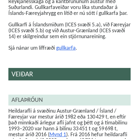
Reykjanesskaga og á kantbrúnunum austur með
Suðurlandi. Gullkarfaveiðar voru líka stundaðar á
Íslands-Færeyjahrygg en lítið er nú sótt í gullkarfa þar.
Gullkarfi á Íslandsmiðum (ICES svæði 5.a), við Færeyjar
(ICES svæði 5.b) og við Austur-Grænland (ICES svæði
14) er skilgreindur sem ein stjórnunareining.
Sjá nánar um líffræði
gullkarfa
.
VEIÐAR
AFLAÞRÓUN
Heildarafli á svæðinu Austur-Grænland / Ísland /
Færeyjar var mestur árið 1982 eða 130 429 t, en eftir
það minnkaði árlegur afli jafnt og þétt og á tímabilinu
1993–2020 var hann á bilinu 33 451 t og 59 698 t,
mestur árið 2016 (
Mynd 1
). Frá 2016 hefur heildarafli