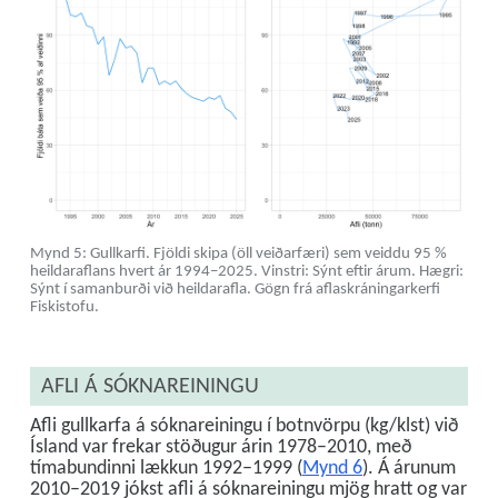
Mynd 5: Gullkarfi. Fjöldi skipa (öll veiðarfæri) sem veiddu 95 %
heildaraflans hvert ár 1994–2025. Vinstri: Sýnt eftir árum. Hægri:
Sýnt í samanburði við heildarafla. Gögn frá aflaskráningarkerfi
Fiskistofu.
AFLI Á SÓKNAREININGU
Afli gullkarfa á sóknareiningu í botnvörpu (kg/klst) við
Ísland var frekar stöðugur árin 1978–2010, með
tímabundinni lækkun 1992–1999 (
Mynd 6
). Á árunum
2010–2019 jókst afli á sóknareiningu mjög hratt og var