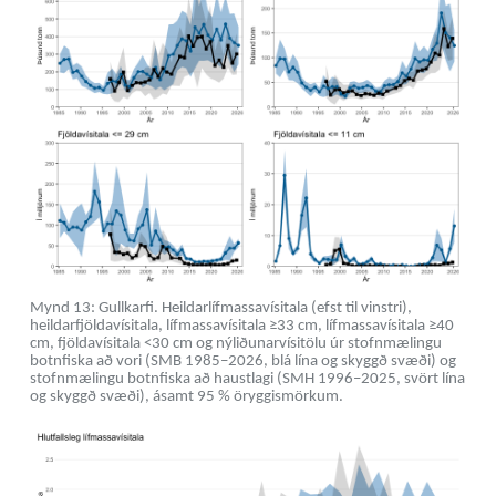
Mynd 13: Gullkarfi. Heildarlífmassavísitala (efst til vinstri),
heildarfjöldavísitala, lífmassavísitala ≥33 cm, lífmassavísitala ≥40
cm, fjöldavísitala <30 cm og nýliðunarvísitölu úr stofnmælingu
botnfiska að vori (SMB 1985–2026, blá lína og skyggð svæði) og
stofnmælingu botnfiska að haustlagi (SMH 1996–2025, svört lína
og skyggð svæði), ásamt 95 % öryggismörkum.