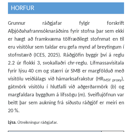
HORFUR
Grunnur ráðgjafar fylgir forskrift
Alþjóðahafrannsóknaráðsins fyrir stofna þar sem ekki
er hægt að framkvæma tölfræðilegt stofnmat en til
eru vísitölur sem taldar eru gefa mynd af breytingum í
stofnstærð (ICES, 2025). Ráðgjöfin byggir því á reglu
2.2 úr flokki 3, svokallaðri
chr
-reglu. Lífmassavísitala
fyrir lýsu 40 cm og stærri úr SMB er margfölduð með
vísitölu veiðiálags við hámarksafrakstur (HR
),
MSY proxy
gátmörk vísitölu í hlutfalli við aðgerðarmörk (
b
) og
margfaldara byggðum á lífssögu (
m
). Sveiflujöfnun var
beitt þar sem aukning frá síðustu ráðgjöf er meiri en
20 %.
Lýsa.
Útreikningur ráðgjafar.