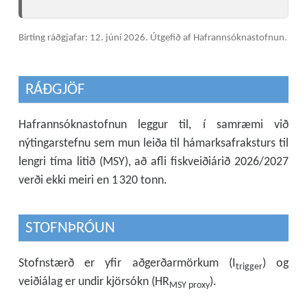
Birting ráðgjafar: 12. júní 2026.
Útgefið af Hafrannsóknastofnun.
RÁÐGJÖF
Hafrannsóknastofnun leggur til, í samræmi við
nýtingarstefnu sem mun leiða til hámarksafraksturs til
lengri tíma litið (MSY), að afli fiskveiðiárið 2026/2027
verði ekki meiri en 1 320 tonn.
STOFNÞRÓUN
Stofnstærð er yfir aðgerðarmörkum (I
) og
trigger
veiðiálag er undir kjörsókn (HR
).
MSY proxy