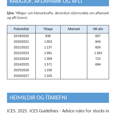
RÁÐGJÖF, AFLAMARK OG AFLI
Lýsa.
Tillögur um hámarksafla, ákvörðun stjórnvalda um aflamark
og afli (tonn).
HEIMILDIR OG ÍTAREFNI
ICES. 2025. ICES Guidelines - Advice rules for stocks in