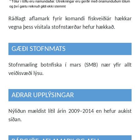
Ráðlagt aflamark fyrir komandi fiskveiðiár hækkar
vegna þess vísitala stofnstærðar hefur hækkað.
GÆÐI STOFNMATS
Stofnmæling botnfiska í mars (SMB) nær yfir allt
veiðisvæði lýsu.
AÐRAR UPPLÝSINGAR
Nýliðun mældist lítil árin 2009–2014 en hefur aukist
síðan.