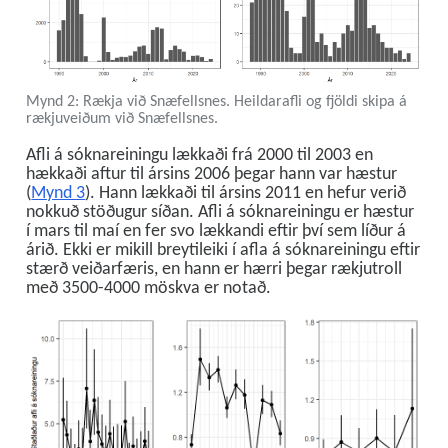
Mynd 2: Rækja við Snæfellsnes. Heildarafli og fjöldi skipa á
rækjuveiðum við Snæfellsnes.
Afli á sóknareiningu lækkaði frá 2000 til 2003 en
hækkaði aftur til ársins 2006 þegar hann var hæstur
(
Mynd 3
). Hann lækkaði til ársins 2011 en hefur verið
nokkuð stöðugur síðan. Afli á sóknareiningu er hæstur
í mars til maí en fer svo lækkandi eftir því sem líður á
árið. Ekki er mikill breytileiki í afla á sóknareiningu eftir
stærð veiðarfæris, en hann er hærri þegar rækjutroll
með 3500-4000 möskva er notað.