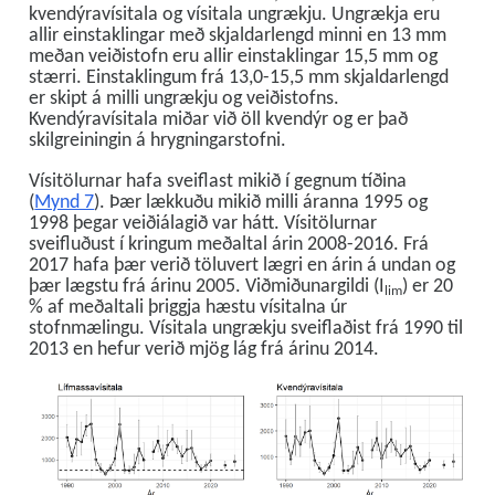
kvendýravísitala og vísitala ungrækju. Ungrækja eru
allir einstaklingar með skjaldarlengd minni en 13 mm
meðan veiðistofn eru allir einstaklingar 15,5 mm og
stærri. Einstaklingum frá 13,0-15,5 mm skjaldarlengd
er skipt á milli ungrækju og veiðistofns.
Kvendýravísitala miðar við öll kvendýr og er það
skilgreiningin á hrygningarstofni.
Vísitölurnar hafa sveiflast mikið í gegnum tíðina
(
Mynd 7
). Þær lækkuðu mikið milli áranna 1995 og
1998 þegar veiðiálagið var hátt. Vísitölurnar
sveifluðust í kringum meðaltal árin 2008-2016. Frá
2017 hafa þær verið töluvert lægri en árin á undan og
þær lægstu frá árinu 2005. Viðmiðunargildi (I
) er 20
lim
% af meðaltali þriggja hæstu vísitalna úr
stofnmælingu. Vísitala ungrækju sveiflaðist frá 1990 til
2013 en hefur verið mjög lág frá árinu 2014.