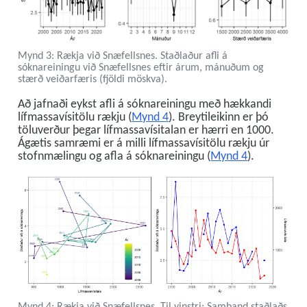
Mynd 3: Rækja við Snæfellsnes. Staðlaður afli á
sóknareiningu við Snæfellsnes eftir árum, mánuðum og
stærð veiðarfæris (fjöldi möskva).
Að jafnaði eykst afli á sóknareiningu með hækkandi
lífmassavísitölu rækju (
Mynd 4
). Breytileikinn er þó
töluverður þegar lífmassavísitalan er hærri en 1000.
Ágætis samræmi er á milli lífmassavísitölu rækju úr
stofnmælingu og afla á sóknareiningu (
Mynd 4
).
Mynd 4: Rækja við Snæfellsnes. Til vinstri: Samband staðlaðs