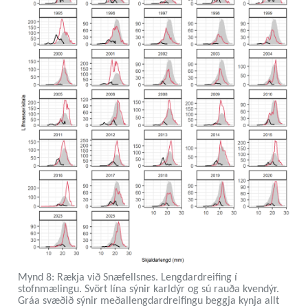
Mynd 8: Rækja við Snæfellsnes. Lengdardreifing í
stofnmælingu. Svört lína sýnir karldýr og sú rauða kvendýr.
Gráa svæðið sýnir meðallengdardreifingu beggja kynja allt