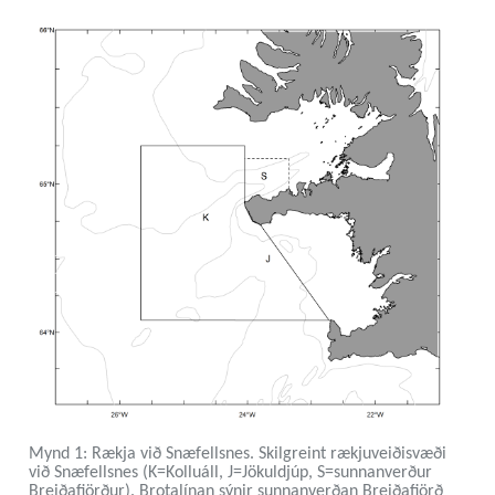
Mynd 1: Rækja við Snæfellsnes. Skilgreint rækjuveiðisvæði
við Snæfellsnes (K=Kolluáll, J=Jökuldjúp, S=sunnanverður
Breiðafjörður). Brotalínan sýnir sunnanverðan Breiðafjörð