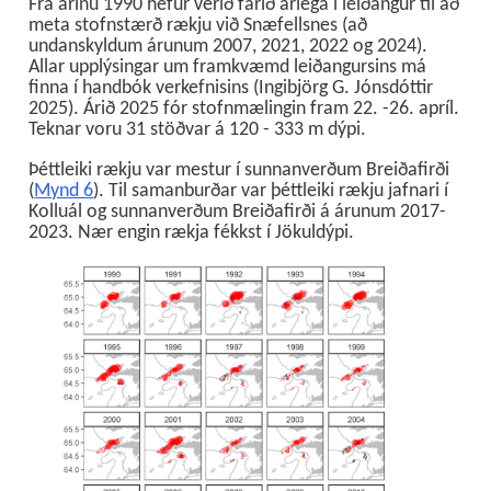
Frá árinu 1990 hefur verið farið árlega í leiðangur til að
meta stofnstærð rækju við Snæfellsnes (að
undanskyldum árunum 2007, 2021, 2022 og 2024).
Allar upplýsingar um framkvæmd leiðangursins má
finna í handbók verkefnisins (Ingibjörg G. Jónsdóttir
2025). Árið 2025 fór stofnmælingin fram 22. -26. apríl.
Teknar voru 31 stöðvar á 120 - 333 m dýpi.
Þéttleiki rækju var mestur í sunnanverðum Breiðafirði
(
Mynd 6
). Til samanburðar var þéttleiki rækju jafnari í
Kolluál og sunnanverðum Breiðafirði á árunum 2017-
2023. Nær engin rækja fékkst í Jökuldýpi.