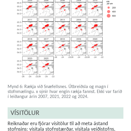
Mynd 6: Rækja við Snæfellsnes. Útbreiðsla og magn í
stofnmælingu. x sýnir hvar engin rækja fannst. Ekki var farið
í leiðangur árin 2007, 2021, 2022 og 2024.
VÍSITÖLUR
Reiknaðar eru fjórar vísitölur til að meta ástand
stofnsins: vísitala stofnstærðar, vísitala veiðistofns,