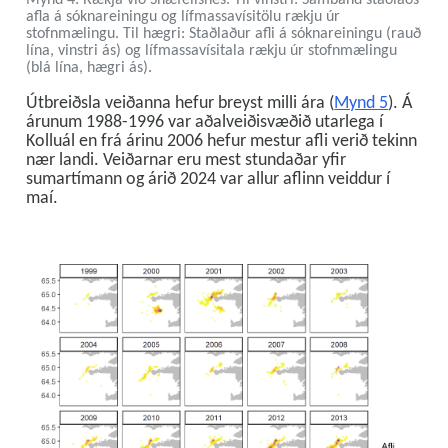
afla á sóknareiningu og lífmassavísitölu rækju úr
stofnmælingu. Til hægri: Staðlaður afli á sóknareiningu (rauð
lína, vinstri ás) og lífmassavísitala rækju úr stofnmælingu
(blá lína, hægri ás).
Útbreiðsla veiðanna hefur breyst milli ára (
Mynd 5
). Á
árunum 1988-1996 var aðalveiðisvæðið utarlega í
Kolluál en frá árinu 2006 hefur mestur afli verið tekinn
nær landi. Veiðarnar eru mest stundaðar yfir
sumartímann og árið 2024 var allur aflinn veiddur í
maí.