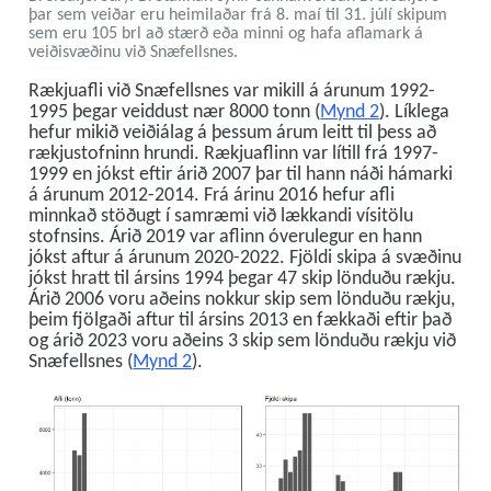
þar sem veiðar eru heimilaðar frá 8. maí til 31. júlí skipum
sem eru 105 brl að stærð eða minni og hafa aflamark á
veiðisvæðinu við Snæfellsnes.
Rækjuafli við Snæfellsnes var mikill á árunum 1992-
1995 þegar veiddust nær 8000 tonn (
Mynd 2
). Líklega
hefur mikið veiðiálag á þessum árum leitt til þess að
rækjustofninn hrundi. Rækjuaflinn var lítill frá 1997-
1999 en jókst eftir árið 2007 þar til hann náði hámarki
á árunum 2012-2014. Frá árinu 2016 hefur afli
minnkað stöðugt í samræmi við lækkandi vísitölu
stofnsins. Árið 2019 var aflinn óverulegur en hann
jókst aftur á árunum 2020-2022. Fjöldi skipa á svæðinu
jókst hratt til ársins 1994 þegar 47 skip lönduðu rækju.
Árið 2006 voru aðeins nokkur skip sem lönduðu rækju,
þeim fjölgaði aftur til ársins 2013 en fækkaði eftir það
og árið 2023 voru aðeins 3 skip sem lönduðu rækju við
Snæfellsnes (
Mynd 2
).