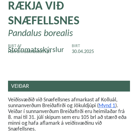
RÆKJA VIÐ
SNÆFELLSNES
Pandalus borealis
BIRT AF
BIRT
Stofnmatsskýrslur
Hafrannsóknastofnun
30.04.2025
VEIÐAR
Veiðisvæðið við Snæfellsnes afmarkast af Kolluál,
sunnanverðum Breiðafirði og Jökuldjúpi (
Mynd 1
).
Veiðar í sunnanverðum Breiðafirði eru heimilaðar frá
8. maí til 31. júlí skipum sem eru 105 brl að stærð eða
minni og hafa aflamark á veiðisvæðinu við
Snæfellsnes.