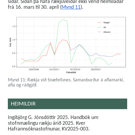
síðar. Síðan þá hafa rækjuveiðar ekki verið heimilaðar
frá 16. mars til 30. apríl (
Mynd 11
).
Mynd 11: Rækja við Snæfellsnes. Samanburður á aflamarki,
afla og ráðgjöf.
HEIMILDIR
Ingibjörg G. Jónsdóttir 2025. Handbók um
stofnmælingu rækju árið 2025. Kver
Hafrannsóknastofnunar, KV2025-003.