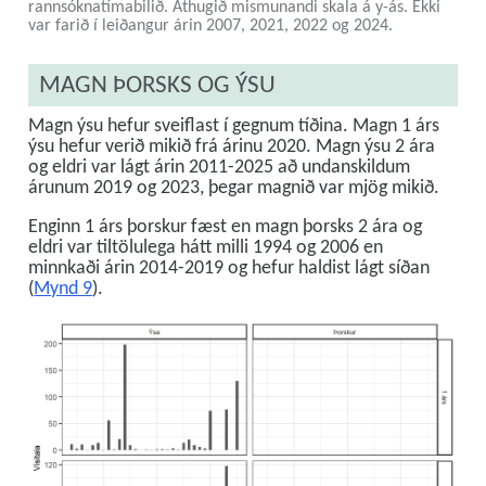
rannsóknatímabilið. Athugið mismunandi skala á y-ás. Ekki
var farið í leiðangur árin 2007, 2021, 2022 og 2024.
MAGN ÞORSKS OG ÝSU
Magn ýsu hefur sveiflast í gegnum tíðina. Magn 1 árs
ýsu hefur verið mikið frá árinu 2020. Magn ýsu 2 ára
og eldri var lágt árin 2011-2025 að undanskildum
árunum 2019 og 2023, þegar magnið var mjög mikið.
Enginn 1 árs þorskur fæst en magn þorsks 2 ára og
eldri var tiltölulega hátt milli 1994 og 2006 en
minnkaði árin 2014-2019 og hefur haldist lágt síðan
(
Mynd 9
).