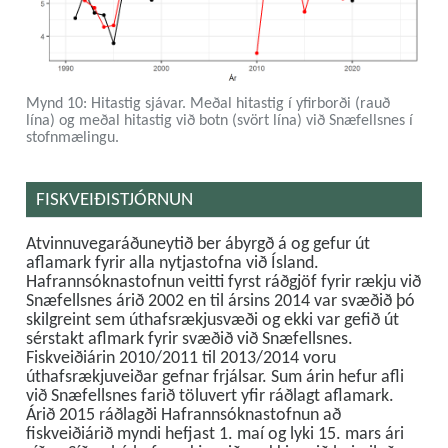
Mynd 10: Hitastig sjávar. Meðal hitastig í yfirborði (rauð
lína) og meðal hitastig við botn (svört lína) við Snæfellsnes í
stofnmælingu.
FISKVEIÐISTJÓRNUN
Atvinnuvegaráðuneytið ber ábyrgð á og gefur út
aflamark fyrir alla nytjastofna við Ísland.
Hafrannsóknastofnun veitti fyrst ráðgjöf fyrir rækju við
Snæfellsnes árið 2002 en til ársins 2014 var svæðið þó
skilgreint sem úthafsrækjusvæði og ekki var gefið út
sérstakt aflmark fyrir svæðið við Snæfellsnes.
Fiskveiðiárin 2010/2011 til 2013/2014 voru
úthafsrækjuveiðar gefnar frjálsar. Sum árin hefur afli
við Snæfellsnes farið töluvert yfir ráðlagt aflamark.
Árið 2015 ráðlagði Hafrannsóknastofnun að
fiskveiðiárið myndi hefjast 1. maí og lyki 15. mars ári