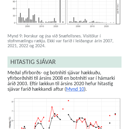
Mynd 9: Þorskur og ýsa við Snæfellsnes. Vísitölur í
stofnmælingu rækju. Ekki var farið í leiðangur árin 2007,
2021, 2022 og 2024.
HITASTIG SJÁVAR
Meðal yfirborðs- og botnhiti sjávar hækkuðu,
yfirborðshiti til ársins 2008 en botnhiti var í hámarki
árið 2003. Eftir lækkun til ársins 2020 hefur hitastig
sjávar farið hækkandi aftur (
Mynd 10
).