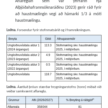
Aflareglan sem var yfirfarin hjá
Alþjóðahafrannsóknaráðinu (2023) gerir ráð fyrir
að haustmælingin vegi að hámarki 1/3 á móti
haustmælingu.
Loðna.
Forsendur fyrir stofnmatsárið og í framreikningum.
Loðna.
Áætluð þróun stærðar hrygningarstofns (tonn) miðað við
veiðar samkvæmt aflareglu.