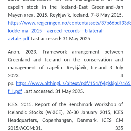
capelin stock in the Iceland–East Greenland–Jan
Mayen area. 2015. Reykjavík, Iceland. 7–8 May 2015.
https://www.regjeringen.no/contentassets/37b66bdf3
lodde-mai-2015---agreed-records---bilateral-
avtale.pdf
Last accessed: 31 May 2025.
Anon. 2023. Framework arrangement between
Greenland and Iceland on the conservation and
management of capelin. Reykjávik, Iceland 3 July
2023. 4
pp.
https://www.althingi.is/altext/pdf/154/fylgiskjol/s165
f_I.pdf
Last accessed: 31 May 2025.
ICES. 2015. Report of the Benchmark Workshop of
Icelandic Stocks (WKICE), 26-30 January 2015, ICES
Headquarters, Copenhangen, Denmark. ICES CM
2015/ACOM:31. 335