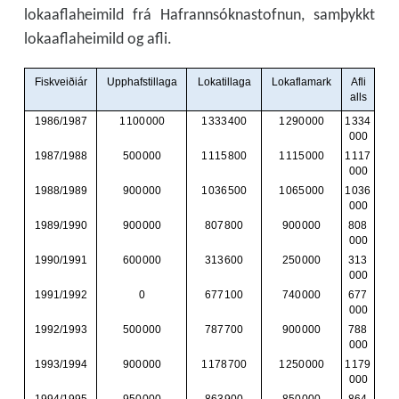
lokaaflaheimild frá Hafrannsóknastofnun, samþykkt
lokaaflaheimild og afli.