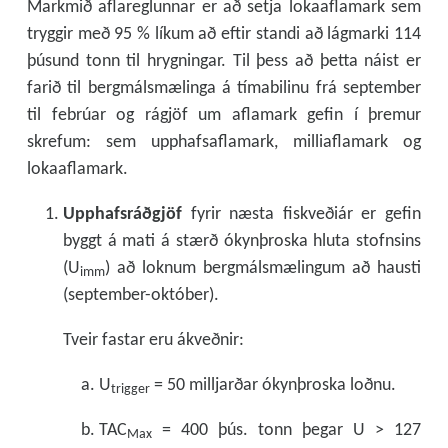
Markmið aflareglunnar er að setja lokaaflamark sem
tryggir með 95 % líkum að eftir standi að lágmarki 114
þúsund tonn til hrygningar. Til þess að þetta náist er
farið til bergmálsmælinga á tímabilinu frá september
til febrúar og rágjöf um aflamark gefin í þremur
skrefum: sem upphafsaflamark, milliaflamark og
lokaaflamark.
Upphafsráðgjöf
fyrir næsta fiskveðiár er gefin
byggt á mati á stærð ókynþroska hluta stofnsins
(U
) að loknum bergmálsmælingum að hausti
imm
(september-október).
Tveir fastar eru ákveðnir:
U
= 50 milljarðar ókynþroska loðnu.
trigger
TAC
= 400 þús. tonn þegar U > 127
Max