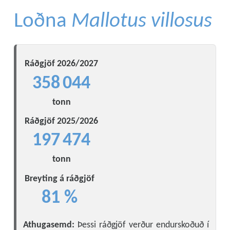
Loðna
Mallotus villosus
Ráðgjöf 2026/2027
358 044
tonn
Ráðgjöf 2025/2026
197 474
tonn
Breyting á ráðgjöf
81 %
Athugasemd:
Þessi ráðgjöf verður endurskoðuð í