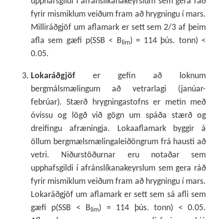
upphafsgildi í afránslíkanakeyrslum sem gera ráð
fyrir mismiklum veiðum fram að hrygningu í mars.
Milliráðgjöf um aflamark er sett sem 2/3 af þeim
afla sem gæfi p(SSB < B
) = 114 þús. tonn) <
lim
0.05.
Lokaráðgjöf
er gefin að loknum
bergmálsmælingum að vetrarlagi (janúar-
febrúar). Stærð hrygningastofns er metin með
óvissu og lögð við gögn um spáða stærð og
dreifingu afræningja. Lokaaflamark byggir á
öllum bergmælsmælingaleiðöngrum frá hausti að
vetri. Niðurstöðurnar eru notaðar sem
upphafsgildi í afránslíkanakeyrslum sem gera ráð
fyrir mismiklum veiðum fram að hrygningu í mars.
Lokaráðgjöf um aflamark er sett sem sá afli sem
gæfi p(SSB < B
) = 114 þús. tonn) < 0.05.
lim