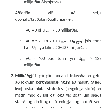
milljarðar ókynþroska.
Aðferðin við að setja
upphafs/bráðabirgðaaflamark er:
TAC = 0 ef U
< 50 milljarðar.
imm
TAC = 5.211702 x (U
- U
) þús. tonn
imm
trigger
fyrir U
á bilinu 50–127 milljarðar.
imm
TAC = 400 þús. tonn fyrir U
> 127
imm
milljarðar.
Milliráðgjöf
fyrir yfirstandandi fiskveðiár er gefin
að loknum bergmálsmælingum að hausti. Stærð
kynþroska hluta stofnsins (hrygningarstofn) er
metin með óvissu og lögð við gögn um spáða
stærð og dreifingu afræningja, og notuð sem