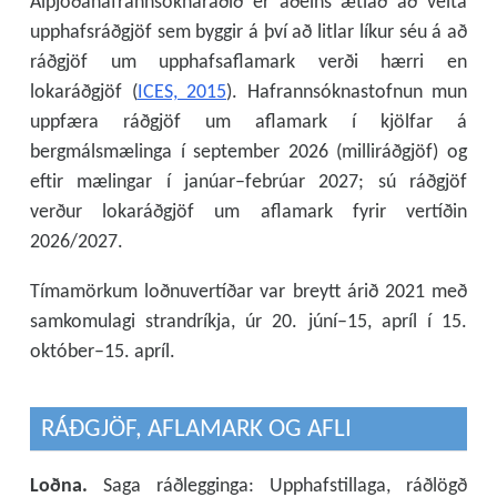
Alþjóðahafrannsóknaráðið er aðeins ætlað að veita
upphafsráðgjöf sem byggir á því að litlar líkur séu á að
ráðgjöf um upphafsaflamark verði hærri en
lokaráðgjöf (
ICES, 2015
). Hafrannsóknastofnun mun
uppfæra ráðgjöf um aflamark í kjölfar á
bergmálsmælinga í september 2026 (milliráðgjöf) og
eftir mælingar í janúar–febrúar 2027; sú ráðgjöf
verður lokaráðgjöf um aflamark fyrir vertíðin
2026/2027.
Tímamörkum loðnuvertíðar var breytt árið 2021 með
samkomulagi strandríkja, úr 20. júní–15, apríl í 15.
október–15. apríl.
RÁÐGJÖF, AFLAMARK OG AFLI
Loðna.
Saga ráðlegginga: Upphafstillaga, ráðlögð