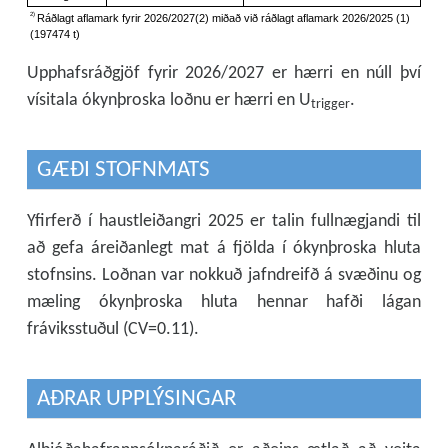
Upphafsráðgjöf fyrir 2026/2027 er hærri en núll því
vísitala ókynþroska loðnu er hærri en U
.
trigger
GÆÐI STOFNMATS
Yfirferð í haustleiðangri 2025 er talin fullnægjandi til
að gefa áreiðanlegt mat á fjölda í ókynþroska hluta
stofnsins. Loðnan var nokkuð jafndreifð á svæðinu og
mæling ókynþroska hluta hennar hafði lágan
fráviksstuðul (CV=0.11).
AÐRAR UPPLÝSINGAR