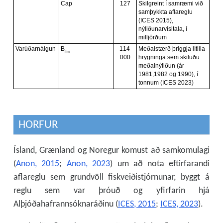
HORFUR
Ísland, Grænland og Noregur komust að samkomulagi
(
Anon, 2015
;
Anon, 2023
) um að nota eftirfarandi
aflareglu sem grundvöll fiskveiðistjórnunar, byggt á
reglu sem var þróuð og yfirfarin hjá
Alþjóðahafrannsóknaráðinu (
ICES, 2015
;
ICES, 2023
).