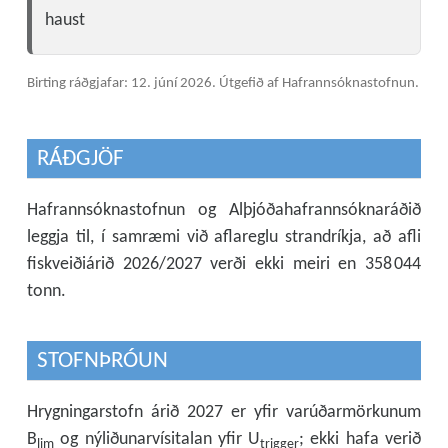
haust
Birting ráðgjafar: 12. júní 2026.
Útgefið af Hafrannsóknastofnun.
RÁÐGJÖF
Hafrannsóknastofnun og Alþjóðahafrannsóknaráðið
leggja til, í samræmi við aflareglu strandríkja, að afli
fiskveiðiárið 2026/2027 verði ekki meiri en 358 044
tonn.
STOFNÞRÓUN
Hrygningarstofn árið 2027 er yfir varúðarmörkunum
B
og nýliðunarvísitalan yfir U
; ekki hafa verið
lim
trigger