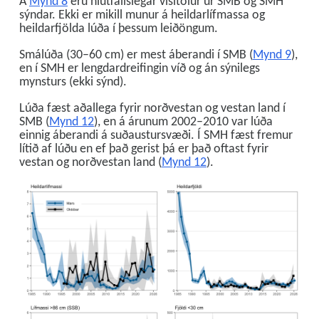
Á
Mynd 8
eru hlutfallslegar vísitölur úr SMB og SMH
sýndar. Ekki er mikill munur á heildarlífmassa og
heildarfjölda lúða í þessum leiðöngum.
Smálúða (30–60 cm) er mest áberandi í SMB (
Mynd 9
),
en í SMH er lengdardreifingin víð og án sýnilegs
mynsturs (ekki sýnd).
Lúða fæst aðallega fyrir norðvestan og vestan land í
SMB (
Mynd 12
), en á árunum 2002–2010 var lúða
einnig áberandi á suðaustursvæði. Í SMH fæst fremur
lítið af lúðu en ef það gerist þá er það oftast fyrir
vestan og norðvestan land (
Mynd 12
).