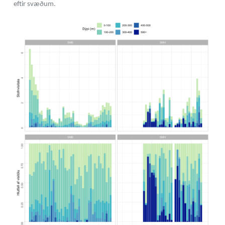
eftir svæðum.