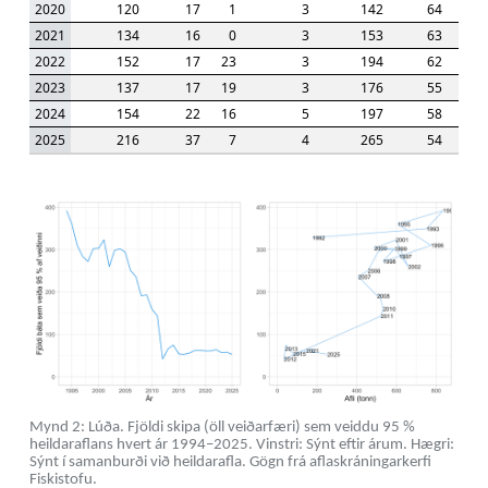
2020
120
17
1
3
142
64
2021
134
16
0
3
153
63
2022
152
17
23
3
194
62
2023
137
17
19
3
176
55
2024
154
22
16
5
197
58
2025
216
37
7
4
265
54
Mynd 2: Lúða. Fjöldi skipa (öll veiðarfæri) sem veiddu 95 %
heildaraflans hvert ár 1994–2025. Vinstri: Sýnt eftir árum. Hægri:
Sýnt í samanburði við heildarafla. Gögn frá aflaskráningarkerfi
Fiskistofu.