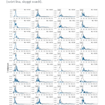
(svört lína, skyggt svæði).