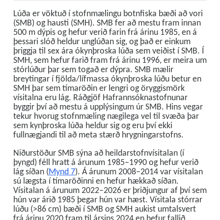
Lúða er vöktuð í stofnmælingu botnfiska bæði að vori
(SMB) og hausti (SMH). SMB fer að mestu fram innan
500 m dýpis og hefur verið farin frá árinu 1985, en á
þessari slóð heldur unglúðan sig, og það er einkum
þriggja til sex ára ókynþroska lúða sem veiðist í SMB. Í
SMH, sem hefur farið fram frá árinu 1996, er meira um
stórlúður þar sem togað er dýpra. SMB mælir
breytingar í fjölda/lífmassa ókynþroska lúðu betur en
SMH þar sem tímaröðin er lengri og öryggismörk
vísitalna eru lág. Ráðgjöf Hafrannsóknastofnunar
byggir því að mestu á upplýsingum úr SMB. Hins vegar
tekur hvorug stofnmæling nægilega vel til svæða þar
sem kynþroska lúða heldur sig og eru því ekki
fullnægjandi til að meta stærð hrygningarstofns.
Niðurstöður SMB sýna að heildarstofnvísitalan (í
þyngd) féll hratt á árunum 1985–1990 og hefur verið
lág síðan (
Mynd 7
). Á árunum 2008–2014 var vísitalan
sú lægsta í tímaröðinni en hefur hækkað síðan.
Vísitalan á árunum 2022–2026 er þriðjungur af því sem
hún var árið 1985 þegar hún var hæst. Vísitala stórrar
lúðu (>86 cm) bæði í SMB og SMH aukist umtalsvert
frá árinu 2020 fram til ársins 2024 en hefur fallið