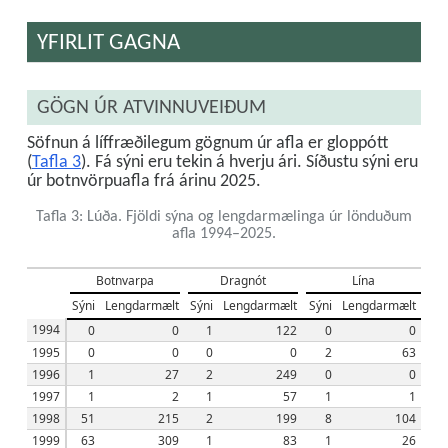
YFIRLIT GAGNA
GÖGN ÚR ATVINNUVEIÐUM
Söfnun á líffræðilegum gögnum úr afla er gloppótt
(
Tafla 3
). Fá sýni eru tekin á hverju ári. Síðustu sýni eru
úr botnvörpuafla frá árinu 2025.
Tafla 3: Lúða. Fjöldi sýna og lengdarmælinga úr lönduðum
afla 1994–2025.
Botnvarpa
Dragnót
Lína
Sýni
Lengdarmælt
Sýni
Lengdarmælt
Sýni
Lengdarmælt
1994
0
0
1
122
0
0
1995
0
0
0
0
2
63
1996
1
27
2
249
0
0
1997
1
2
1
57
1
1
1998
51
215
2
199
8
104
1999
63
309
1
83
1
26