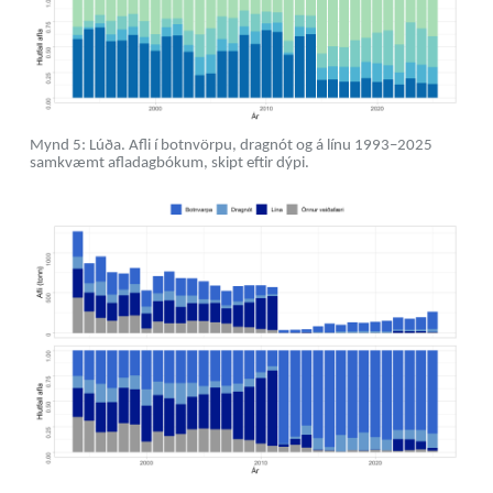
Mynd 5: Lúða. Afli í botnvörpu, dragnót og á línu 1993–2025
samkvæmt afladagbókum, skipt eftir dýpi.