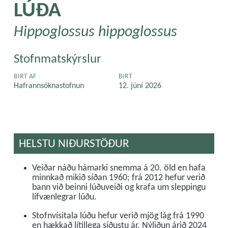
LÚÐA
Hippoglossus hippoglossus
Stofnmatskýrslur
BIRT AF
BIRT
Hafrannsóknastofnun
12. júní 2026
HELSTU NIÐURSTÖÐUR
Veiðar náðu hámarki snemma á 20. öld en hafa
minnkað mikið síðan 1960; frá 2012 hefur verið
bann við beinni lúðuveiði og krafa um sleppingu
lífvænlegrar lúðu.
Stofnvísitala lúðu hefur verið mjög lág frá 1990
en hækkað lítillega síðustu ár. Nýliðun árið 2024