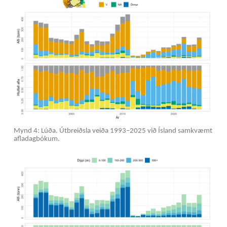
Mynd 4: Lúða. Útbreiðsla veiða 1993–2025 við Ísland samkvæmt
afladagbókum.