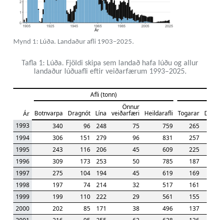
Mynd 1: Lúða. Landaður afli 1903–2025.
Tafla 1: Lúða. Fjöldi skipa sem landað hafa lúðu og allur
landaður lúðuafli eftir veiðarfærum 1993–2025.
Afli (tonn)
Önnur
Botnvarpa
Dragnót
Lína
veiðarfæri
Heildarafli
Togarar
Dragn
Ár
1993
340
96
248
75
759
265
1994
306
151
279
96
831
257
1995
243
116
206
45
609
225
1996
309
173
253
50
785
187
1997
275
104
194
45
619
169
1998
197
74
214
32
517
161
1999
199
110
222
29
561
155
2000
202
85
171
38
496
137