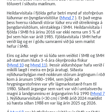
töluvert í síðustu mælinum.
Heildarvísitala í fjölda gefur betri mynd af stofnþróun
lúðunnar en þyngdarvísitölur (
Mynd 7
). Er það vegna
þess hversu ráðandi stórar lúður eru við útreikninga á
þyngdarvísitölum, sérstaklega í SMH. Heildarvísitala í
fjölda í SMB frá árinu 2016 var ekki nema um 5 % af
því sem hún var árið 1985. Fjöldavísitala í SMH hefur
verið lág og er í góðu samræmi við þá sem mælst
hefur í SMB.
Eins og áður segir er sú lúða sem veiðist í SMB og SMH
að stærstum hluta 3–6 ára ókynþroska fiskur
(
Mynd 10
og
Mynd 11
). Þessir aldurshópar hafa verið í
mikilli lægð í meira en þrjá áratugi. Síðasta
nýliðunarbylgjan með nokkrum stórum árgöngum í röð
kom á árunum 1980–1984, sem þýðir að
hrygningarstofninn var yfir lágmarksstærð fram til
1980. Síðasti árgangur sem vart var við í umtalsverðu
magni á landgrunninu er árgangurinn frá 1990 (
Mynd 7
). Nýliðunarvísitala (<30 cm) í SMB árið 2024 mældist
sú hæsta síðan 1988 en var lág árin 2025 og 2026.