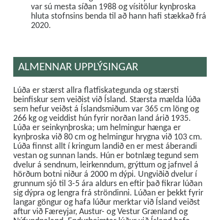
var sú mesta síðan 1988 og vísitölur kynþroska
hluta stofnsins benda til að hann hafi stækkað frá
2020.
ALMENNAR UPPLÝSINGAR
Lúða er stærst allra flatfiskategunda og stærsti
beinfiskur sem veiðist við Ísland. Stærsta mælda lúða
sem hefur veiðst á Íslandsmiðum var 365 cm löng og
266 kg og veiddist hún fyrir norðan land árið 1935.
Lúða er seinkynþroska; um helmingur hænga er
kynþroska við 80 cm og helmingur hrygna við 103 cm.
Lúða finnst allt í kringum landið en er mest áberandi
vestan og sunnan lands. Hún er botnlæg tegund sem
dvelur á sendnum, leirkenndum, grýttum og jafnvel á
hörðum botni niður á 2000 m dýpi. Ungviðið dvelur í
grunnum sjó til 3-5 ára aldurs en eftir það fikrar lúðan
sig dýpra og lengra frá ströndinni. Lúðan er þekkt fyrir
langar göngur og hafa lúður merktar við Ísland veiðst
aftur við Færeyjar, Austur- og Vestur Grænland og