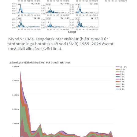
Mynd 9: Lúða. Lengdarskiptar vísitölur (blátt svæði) úr
stofnmælingu botnfiska að vori (SMB) 1985–2026 ásamt
meðaltali allra ára (svört lína).