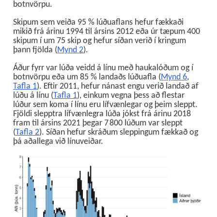
botnvörpu.
Skipum sem veiða 95 % lúðuaflans hefur fækkaði
mikið frá árinu 1994 til ársins 2012 eða úr tæpum 400
skipum í um 75 skip og hefur síðan verið í kringum
þann fjölda (
Mynd 2
).
Áður fyrr var lúða veidd á línu með haukalóðum og í
botnvörpu eða um 85 % landaðs lúðuafla (
Mynd 6
,
Tafla 1
). Eftir 2011, hefur nánast engu verið landað af
lúðu á línu (
Tafla 1
), einkum vegna þess að flestar
lúður sem koma í línu eru lífvænlegar og þeim sleppt.
Fjöldi slepptra lífvænlegra lúða jókst frá árinu 2018
fram til ársins 2021 þegar 7 800 lúðum var sleppt
(
Tafla 2
). Síðan hefur skráðum sleppingum fækkað og
þá aðallega við línuveiðar.