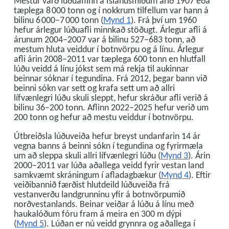
Mestur varð lúðuaflinn á Íslandsmiðum árið 1907 eða
tæplega 8 000 tonn og í nokkrum tilfellum var hann á
bilinu 6 000–7 000 tonn (
Mynd 1
). Frá því um 1960
hefur árlegur lúðuafli minnkað stöðugt. Árlegur afli á
árunum 2004–2007 var á bilinu 527–683 tonn, að
mestum hluta veiddur í botnvörpu og á línu. Árlegur
afli árin 2008–2011 var tæplega 600 tonn en hlutfall
lúðu veidd á línu jókst sem má rekja til aukinnar
beinnar sóknar í tegundina. Frá 2012, þegar bann við
beinni sókn var sett og krafa sett um að allri
lífvænlegri lúðu skuli sleppt, hefur skráður afli verið á
bilinu 36–200 tonn. Aflinn 2022–2025 hefur verið um
200 tonn og hefur að mestu veiddur í botnvörpu.
Útbreiðsla lúðuveiða hefur breyst undanfarin 14 ár
vegna banns á beinni sókn í tegundina og fyrirmæla
um að sleppa skuli allri lífvænlegri lúðu (
Mynd 3
). Árin
2000–2011 var lúða aðallega veidd fyrir vestan land
samkvæmt skráningum í afladagbækur (
Mynd 4
). Eftir
veiðibannið færðist hlutdeild lúðuveiða frá
vestanverðu landgrunninu yfir á botnvörpumið
norðvestanlands. Beinar veiðar á lúðu á línu með
haukalóðum fóru fram á meira en 300 m dýpi
(
Mynd 5
). Lúðan er nú veidd grynnra og aðallega í