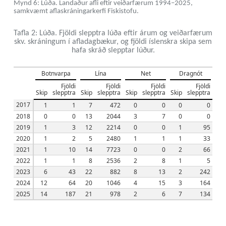
Mynd 6: Lúða. Landaður afli eftir veiðarfærum 1994–2025,
samkvæmt aflaskráningarkerfi Fiskistofu.
Tafla 2: Lúða. Fjöldi slepptra lúða eftir árum og veiðarfærum
skv. skráningum í afladagbækur, og fjöldi íslenskra skipa sem
hafa skráð slepptar lúður.
Botnvarpa
Lína
Net
Dragnót
Fjöldi
Fjöldi
Fjöldi
Fjöldi
Tot
Skip
slepptra
Skip
slepptra
Skip
slepptra
Skip
slepptra
shi
2017
1
1
7
472
0
0
0
0
2018
0
0
13
2044
3
7
0
0
2019
1
3
12
2214
0
0
1
95
2020
1
2
5
2480
1
1
1
33
2021
1
10
14
7723
0
0
2
66
2022
1
1
8
2536
2
8
1
5
2023
6
43
22
882
8
13
2
242
2024
12
64
20
1046
4
15
3
164
2025
14
187
21
978
2
6
7
134