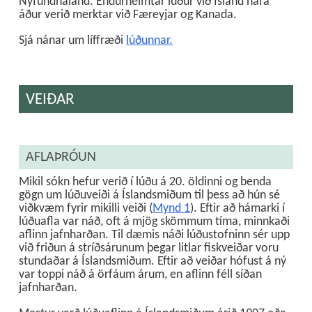
Nýfundnaland. Endurheimtar lúður við Ísland hafa
áður verið merktar við Færeyjar og Kanada.
Sjá nánar um líffræði
lúðunnar.
VEIÐAR
AFLAÞRÓUN
Mikil sókn hefur verið í lúðu á 20. öldinni og benda
gögn um lúðuveiði á Íslandsmiðum til þess að hún sé
viðkvæm fyrir mikilli veiði (
Mynd 1
). Eftir að hámarki í
lúðuafla var náð, oft á mjög skömmum tíma, minnkaði
aflinn jafnharðan. Til dæmis náði lúðustofninn sér upp
við friðun á stríðsárunum þegar litlar fiskveiðar voru
stundaðar á Íslandsmiðum. Eftir að veiðar hófust á ný
var toppi náð á örfáum árum, en aflinn féll síðan
jafnharðan.