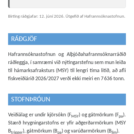
Birting ráðgjafar: 12. júní 2026.
Útgefið af Hafrannsóknastofnun.
RÁÐGJÖF
Hafrannsóknastofnun og Alþjóðahafrannsóknarráðið
ráðleggja, í samræmi við nýtingarstefnu sem mun leiða
til hámarksafraksturs (MSY) til lengri tíma litið, að afli
fiskveiðiárið 2026/2027 verði ekki meiri en 7 636 tonn.
STOFNÞRÓUN
Veiðiálag er undir kjörsókn (F
) og gátmörkum (F
).
MSY
pa
Stærð hrygningarstofns er yfir aðgerðarmörkum (MSY
B
), gátmörkum (B
) og varúðarmörkum (B
).
trigger
pa
lim