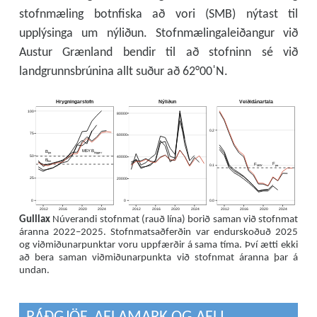
stofnmæling botnfiska að vori (SMB) nýtast til
upplýsinga um nýliðun. Stofnmælingaleiðangur við
Austur Grænland bendir til að stofninn sé við
landgrunnsbrúnina allt suður að 62°00ˈN.
Hrygningarstofn
Nýliðun
Veiðidánartala
100
80000
0.2
75
60000
M
S
Y
B
B
p
a
t
r
i
g
g
e
r
50
40000
B
l
i
m
F
F
p
a
M
S
Y
0.1
25
20000
0
0
0.0
2012
2016
2020
2024
2012
2016
2020
2024
2012
2016
2020
2024
Gulllax
Núverandi stofnmat (rauð lína) borið saman við stofnmat
áranna 2022–2025. Stofnmatsaðferðin var endurskoðuð 2025
og viðmiðunarpunktar voru uppfærðir á sama tíma. Því ætti ekki
að bera saman viðmiðunarpunkta við stofnmat áranna þar á
undan.