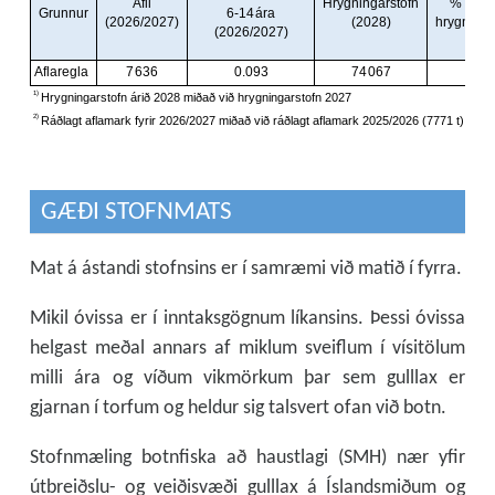
GÆÐI STOFNMATS
Mat á ástandi stofnsins er í samræmi við matið í fyrra.
Mikil óvissa er í inntaksgögnum líkansins. Þessi óvissa
helgast meðal annars af miklum sveiflum í vísitölum
milli ára og víðum vikmörkum þar sem gulllax er
gjarnan í torfum og heldur sig talsvert ofan við botn.
Stofnmæling botnfiska að haustlagi (SMH) nær yfir
útbreiðslu- og veiðisvæði gulllax á Íslandsmiðum og