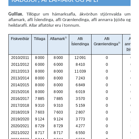
RÁÐGJÖF, AFLAMARK OG AFLI
Gulllax.
Tillögur um hámarksafla, ákvörðun stjórnvalda um
aflamark, afli Íslendinga, afli Grænlendinga, afli annarra þjóða og
heildarafli. Allar aflatölur eru í tonnum.