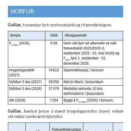
HORFUR
Gulllax.
Forsendur fyrir stofnmatsárið og í framreikningum.
Gulllax.
Áætluð þróun á stærð hrygningarstofns (tonn) miðað
við veiðar samkvæmt kjörsókn.