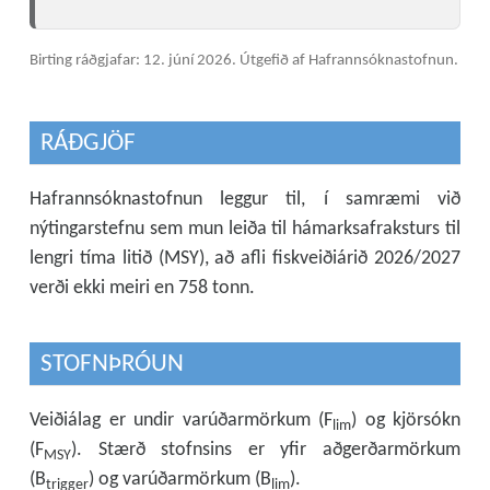
Birting ráðgjafar: 12. júní 2026.
Útgefið af Hafrannsóknastofnun.
RÁÐGJÖF
Hafrannsóknastofnun leggur til, í samræmi við
nýtingarstefnu sem mun leiða til hámarksafraksturs til
lengri tíma litið (MSY), að afli fiskveiðiárið 2026/2027
verði ekki meiri en 758 tonn.
STOFNÞRÓUN
Veiðiálag er undir varúðarmörkum (F
) og kjörsókn
lim
(F
). Stærð stofnsins er yfir aðgerðarmörkum
MSY
(B
) og varúðarmörkum (B
).
trigger
lim