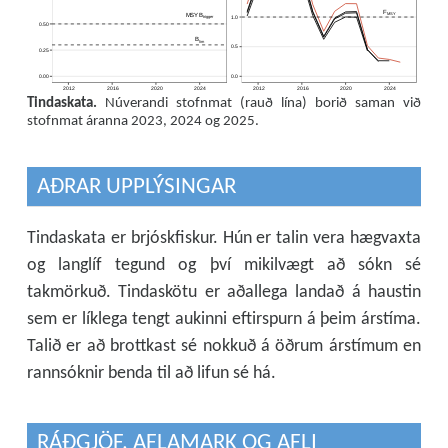
F
M
S
Y
M
S
Y
B
t
r
i
g
g
e
r
1.0
0.50
B
l
i
m
0.5
0.25
0.00
0.0
2012
2016
2020
2024
2012
2016
2020
2024
Tindaskata.
Núverandi stofnmat (rauð lína) borið saman við
stofnmat áranna 2023, 2024 og 2025.
AÐRAR UPPLÝSINGAR
Tindaskata er brjóskfiskur. Hún er talin vera hægvaxta
og langlíf tegund og því mikilvægt að sókn sé
takmörkuð. Tindaskötu er aðallega landað á haustin
sem er líklega tengt aukinni eftirspurn á þeim árstíma.
Talið er að brottkast sé nokkuð á öðrum árstímum en
rannsóknir benda til að lifun sé há.
RÁÐGJÖF, AFLAMARK OG AFLI