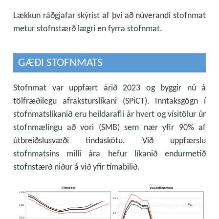
Lækkun ráðgjafar skýrist af því að núverandi stofnmat
metur stofnstærð lægri en fyrra stofnmat.
GÆÐI STOFNMATS
Stofnmat var uppfært árið 2023 og byggir nú á
tölfræðilegu afraksturslíkani (SPiCT). Inntaksgögn í
stofnmatslíkanið eru heildarafli ár hvert og vísitölur úr
stofnmælingu að vori (SMB) sem nær yfir 90% af
útbreiðslusvæði tindaskötu. Við uppfærslu
stofnmatsins milli ára hefur líkanið endurmetið
stofnstærð niður á við yfir tímabilið.
Lífmassi
Veiðidánartala
1.25
2.0
F
l
i
m
1.00
1.5
0.75