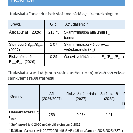
HORFUR
Tindaskata
Forsendur fyrir stofnmatsárið og í framreikningum.
Tindaskata.
Áætluð þróun stofnstærðar (tonn) miðað við veiðar
samkvæmt ráðgjafarreglu.