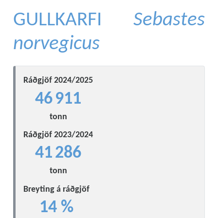
GULLKARFI
Sebastes
norvegicus
Ráðgjöf 2024/2025
46 911
tonn
Ráðgjöf 2023/2024
41 286
tonn
Breyting á ráðgjöf
14 %