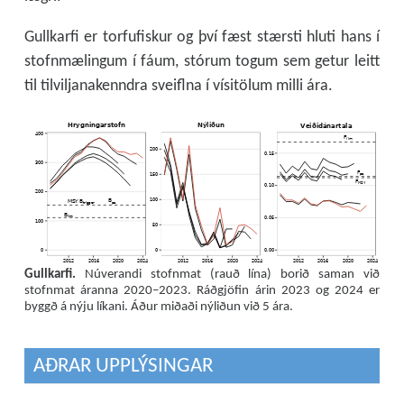
Gullkarfi er torfufiskur og því fæst stærsti hluti hans í
stofnmælingum í fáum, stórum togum sem getur leitt
til tilviljanakenndra sveiflna í vísitölum milli ára.
H
r
y
g
n
i
n
g
a
r
s
t
o
f
n
N
ý
l
i
ð
u
n
V
e
i
ð
i
d
á
n
a
r
t
a
l
a
400
F
l
i
m
200
0.15
300
F
p
a
150
F
M
S
Y
0.10
200
100
B
M
S
Y
B
p
a
t
r
i
g
g
e
r
B
l
i
m
0.05
100
50
0
0
0.00
2012
2016
2020
2024
2012
2016
2020
2024
2012
2016
2020
2024
Gullkarfi.
Núverandi stofnmat (rauð lína) borið saman við
stofnmat áranna 2020–2023. Ráðgjöfin árin 2023 og 2024 er
byggð á nýju líkani. Áður miðaði nýliðun við 5 ára.
AÐRAR UPPLÝSINGAR