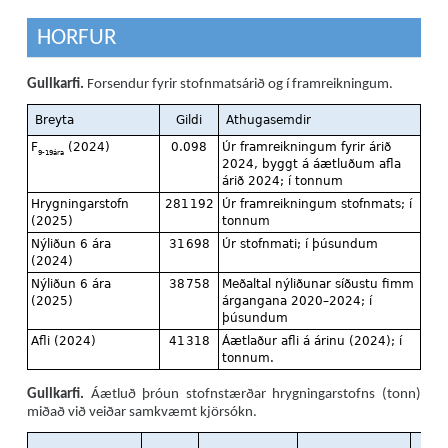
HORFUR
Gullkarfi.
Forsendur fyrir stofnmatsárið og í framreikningum.
Gullkarfi.
Áætluð þróun stofnstærðar hrygningarstofns (tonn)
miðað við veiðar samkvæmt kjörsókn.