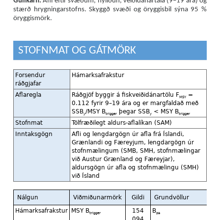
Gullkarfi.
Afli eftir svæðum, nýliðun, veiðidánartala (9–19 ára) og
stærð hrygningarstofns. Skyggð svæði og öryggisbil sýna 95 %
öryggismörk.
STOFNMAT OG GÁTMÖRK