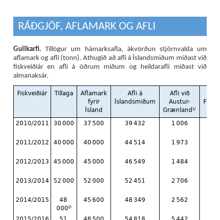
RÁÐGJÖF, AFLAMARK OG AFLI
Gullkarfi.
Tillögur um hámarksafla, ákvörðun stjórnvalda um
aflamark og afli (tonn). Athugið að afli á Íslandsmiðum miðast við
fiskveiðiár en afli á öðrum miðum og heildarafli miðast við
almanaksár.