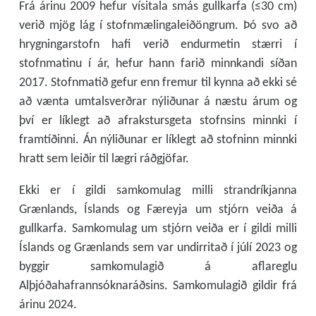
Frá árinu 2009 hefur vísitala smás gullkarfa (≤30 cm)
verið mjög lág í stofnmælingaleiðöngrum. Þó svo að
hrygningarstofn hafi verið endurmetin stærri í
stofnmatinu í ár, hefur hann farið minnkandi síðan
2017. Stofnmatið gefur enn fremur til kynna að ekki sé
að vænta umtalsverðrar nýliðunar á næstu árum og
því er líklegt að afrakstursgeta stofnsins minnki í
framtíðinni. Án nýliðunar er líklegt að stofninn minnki
hratt sem leiðir til lægri ráðgjöfar.
Ekki er í gildi samkomulag milli strandríkjanna
Grænlands, Íslands og Færeyja um stjórn veiða á
gullkarfa. Samkomulag um stjórn veiða er í gildi milli
Íslands og Grænlands sem var undirritað í júlí 2023 og
byggir samkomulagið á aflareglu
Alþjóðahafrannsóknaráðsins. Samkomulagið gildir frá
árinu 2024.