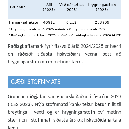
Ráðlagt aflamark fyrir fiskveiðiárið 2024/2025 er hærri
en ráðgjöf síðasta fiskveiðiárs vegna þess að
hrygningarstofninn er metinn stærri.
GÆÐI STOFNMATS
Grunnur ráðgjafar var endurskoðaður í febrúar 2023
(ICES 2023). Nýja stofnmatslíkanið tekur betur tillit til
breytinga í vexti og er hrygningarstofn því metinn
stærri en í stofnmati síðasta árs og fiskveiðidánartala
lægri.