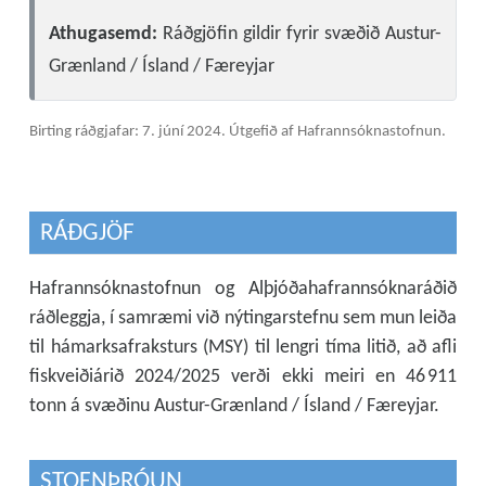
Athugasemd:
Ráðgjöfin gildir fyrir svæðið Austur-
Grænland / Ísland / Færeyjar
Birting ráðgjafar: 7. júní 2024.
Útgefið af Hafrannsóknastofnun.
RÁÐGJÖF
Hafrannsóknastofnun og Alþjóðahafrannsóknaráðið
ráðleggja, í samræmi við nýtingarstefnu sem mun leiða
til hámarksafraksturs (MSY) til lengri tíma litið, að afli
fiskveiðiárið 2024/2025 verði ekki meiri en 46 911
tonn á svæðinu Austur-Grænland / Ísland / Færeyjar.
STOFNÞRÓUN