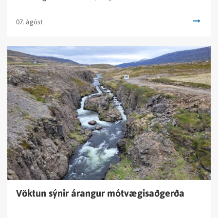
komi fram á lifun eða beinheilsu fiskanna.
07. ágúst
Lesa
fréttina
Vöktun
sýnir
árangur
mótvægisaðgerða
Vöktun sýnir árangur mótvægisaðgerða