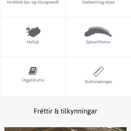
Veiðibók lax- og silungsveiði
Staðsetning skipa
Hafsjá
Sjávarlífverur
Útgefið efni
Stofnmælingar
Fréttir & tilkynningar