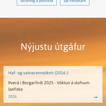
Skráning á póstlista
Sjá fréttasafn
Nýjustu útgáfur
Haf- og vatnarannsóknir (2016-)
Þverá í Borgarfirði 2025 - Vöktun á stofnum
laxfiska
2026