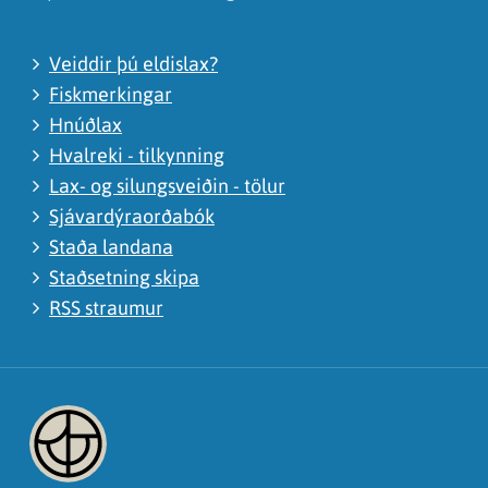
Veiddir þú eldislax?
Fiskmerkingar
Hnúðlax
Hvalreki - tilkynning
Lax- og silungsveiðin - tölur
Sjávardýraorðabók
Staða landana
Staðsetning skipa
RSS straumur