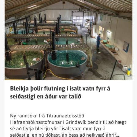
Lesa
fréttina
Bleikja
þolir
flutning
í
ísalt
vatn
fyrr
á
seiðastigi
Bleikja þolir flutning í ísalt vatn fyrr á
en
seiðastigi en áður var talið
áður
var
talið
Ný rannsókn frá Tilraunaeldisstöð
Hafrannsóknastofnunar í Grindavík bendir til að hægt
sé að flytja bleikju yfir í ísalt vatn mun fyrr á
seiðastigi en nú tíðkast, án þess að neikvæð áhrif