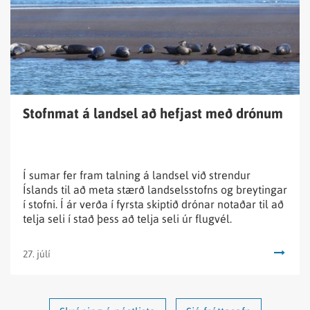
að
hefjast
með
drónum
Stofnmat á landsel að hefjast með drónum
Í sumar fer fram talning á landsel við strendur
Íslands til að meta stærð landselsstofns og breytingar
í stofni. Í ár verða í fyrsta skiptið drónar notaðar til að
telja seli í stað þess að telja seli úr flugvél.
27. júlí