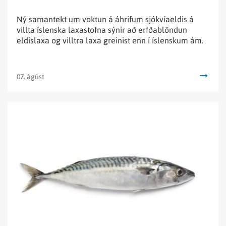
Ný samantekt um vöktun á áhrifum sjókvíaeldis á
villta íslenska laxastofna sýnir að erfðablöndun
eldislaxa og villtra laxa greinist enn í íslenskum ám.
07. ágúst
Lesa
fréttina
Ívið
meiri
þéttleiki
makríls
í
íslenskri
lögsögu