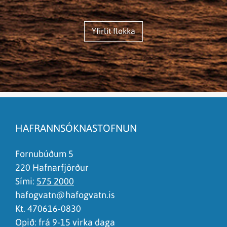
Yfirlit flokka
HAFRANNSÓKNASTOFNUN
Fornubúðum 5
220 Hafnarfjörður
Sími:
575 2000
hafogvatn@hafogvatn.is
Kt. 470616-0830
Opið: frá 9-15 virka daga