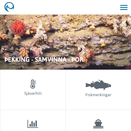
Opna/lo
leit
ÞEKKING - SAMVINNA - ÞOR
Sjávarhiti
Fiskmerkingar