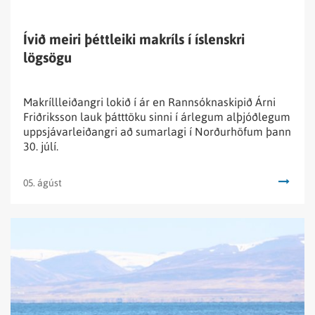
Ívið meiri þéttleiki makríls í íslenskri
lögsögu
Makríllleiðangri lokið í ár en Rannsóknaskipið Árni
Friðriksson lauk þátttöku sinni í árlegum alþjóðlegum
uppsjávarleiðangri að sumarlagi í Norðurhöfum þann
30. júlí.
05. ágúst
Lesa
fréttina
Stofnmat
á
landsel