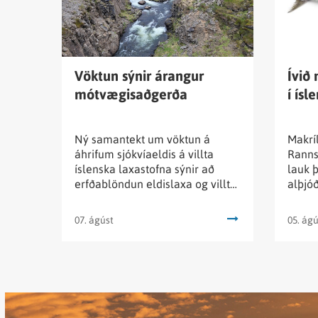
árangur
þéttleik
mótvægisaðgerða
makríls
í
íslenskr
Vöktun sýnir árangur
Ívið 
mótvægisaðgerða
í ísl
lögsög
Ný samantekt um vöktun á
Makríl
áhrifum sjókvíaeldis á villta
Ranns
íslenska laxastofna sýnir að
lauk þ
erfðablöndun eldislaxa og villtra
alþjó
laxa greinist enn í íslenskum ám.
að su
þann 3
07. ágúst
05. ágú