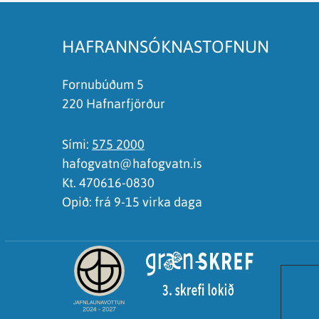
HAFRANNSÓKNASTOFNUN
Fornubúðum 5
220 Hafnarfjörður
Sími:
575 2000
hafogvatn@hafogvatn.is
Kt. 470616-0830
Opið: frá 9-15 virka daga