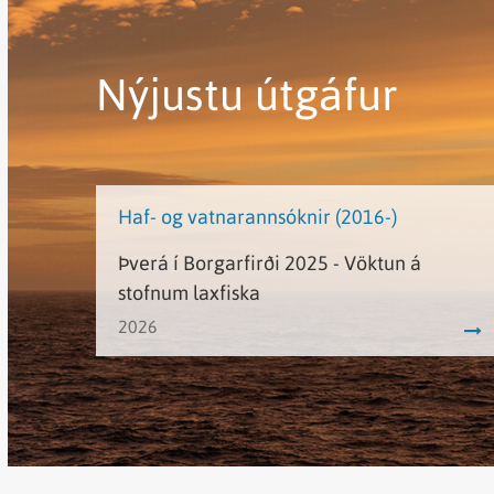
Nýjustu útgáfur
Haf- og vatnarannsóknir (2016-)
Þverá í Borgarfirði 2025 - Vöktun á
stofnum laxfiska
2026