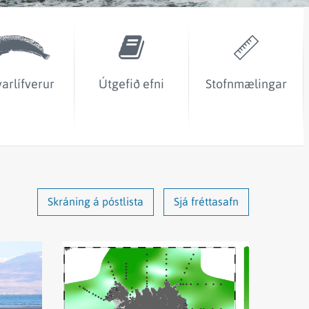
Sjórannsóknir
sjókvíaeldis
varlífverur
Útgefið efni
Stofnmælingar
Skráning á póstlista
Sjá fréttasafn
Lesa
fréttina
Vorleiðangri
um