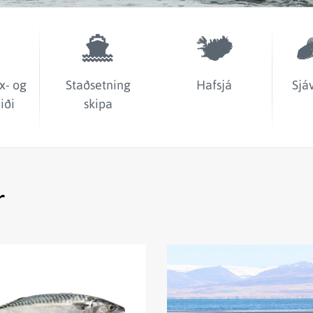
x- og
Staðsetning
Hafsjá
Sjá
iði
skipa
r
Lesa
fréttina
Stofnmat
á