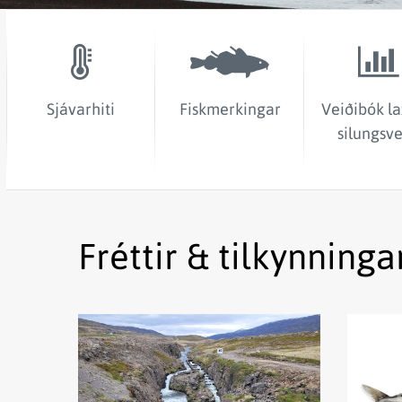
Sjávarhiti
Fiskmerkingar
Veiðibók la
silungsve
Fréttir & tilkynninga
Lesa
Lesa
fréttina
fréttina
Vöktun
Ívið
sýnir
meiri