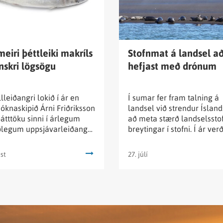
i
landsel
að
hefjast
i
með
meiri þéttleiki makríls
Stofnmat á landsel a
enskri lögsögu
hefjast með drónum
u
drónum
lleiðangri lokið í ár en
Í sumar fer fram talning á
óknaskipið Árni Friðriksson
landsel við strendur Íslands
átttöku sinni í árlegum
að meta stærð landselssto
ðlegum uppsjávarleiðangri
breytingar í stofni. Í ár verð
marlagi í Norðurhöfum
fyrsta skiptið drónar notaða
0. júlí.
að telja seli í stað þess að 
st
27. júlí
seli úr flugvél.