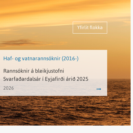
Yfirlit flokka
Haf- og vatnarannsóknir (2016-)
Rannsóknir á bleikjustofni
Svarfaðardalsár í Eyjafirði árið 2025
2026