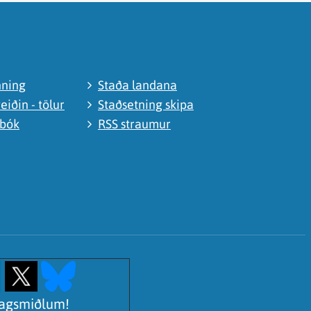
nning
Staða landana
eiðin - tölur
Staðsetning skipa
abók
RSS straumur
lagsmiðlum!