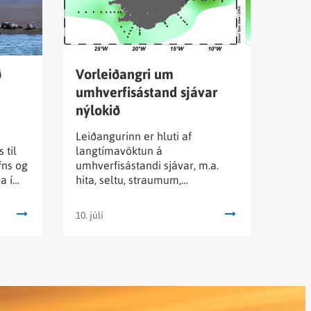
umhverfisástand
sjávar
nýlokið
ð
Vorleiðangri um
umhverfisástand sjávar
nýlokið
Leiðangurinn er hluti af
 til
langtímavöktun á
fns og
umhverfisástandi sjávar, m.a.
a í
hita, seltu, straumum,
r til
næringarefnum, ólífrænu kolefni,
telja
og plöntusvifi (gróðri) og
10. júlí
dýrasvifi (átu).