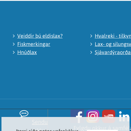
Veiddir þú eldislax?
Hvalreki - tilky
Fiskmerkingar
Lax- og silungsv
Hnúðlax
Sjávardýraorð
Sendu
Fylgdu okkur á samfé
okkur