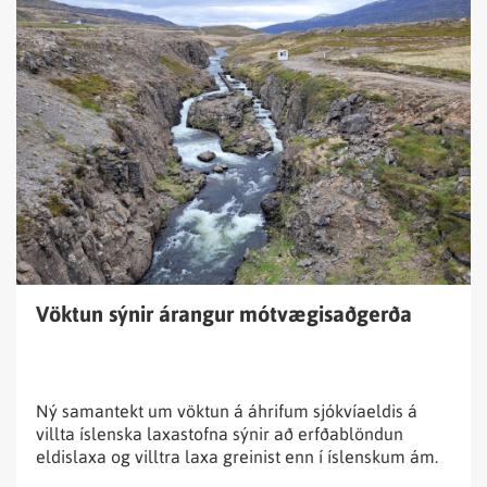
Lesa
fréttina
Vöktun
sýnir
árangur
mótvægisaðgerða
Vöktun sýnir árangur mótvægisaðgerða
Ný samantekt um vöktun á áhrifum sjókvíaeldis á
villta íslenska laxastofna sýnir að erfðablöndun
eldislaxa og villtra laxa greinist enn í íslenskum ám.