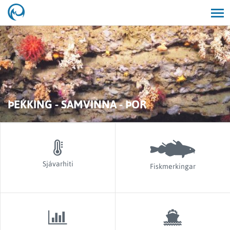
Opna/lo
leit
ÞEKKING - SAMVINNA - ÞOR
Sjávarhiti
Fiskmerkingar