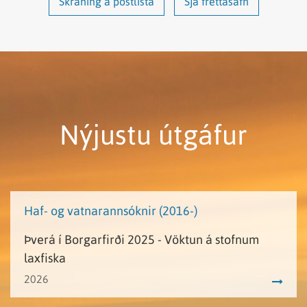
Skráning á póstlista
Sjá fréttasafn
Nýjustu útgáfur
Haf- og vatnarannsóknir (2016-)
Þverá í Borgarfirði 2025 - Vöktun á stofnum
laxfiska
2026