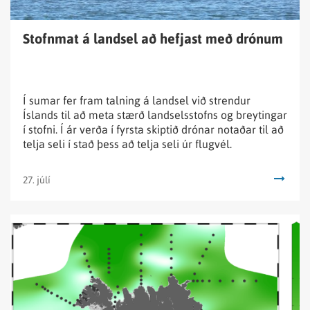
Stofnmat á landsel að hefjast með drónum
Í sumar fer fram talning á landsel við strendur
Íslands til að meta stærð landselsstofns og breytingar
í stofni. Í ár verða í fyrsta skiptið drónar notaðar til að
telja seli í stað þess að telja seli úr flugvél.
27. júlí
Lesa
fréttina
Vorleiðangri
um
umhverfisástand