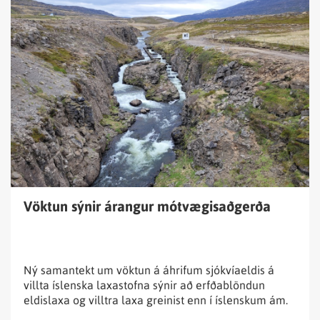
Lesa
fréttina
Vöktun
sýnir
árangur
mótvægisaðgerða
Vöktun sýnir árangur mótvægisaðgerða
Ný samantekt um vöktun á áhrifum sjókvíaeldis á
villta íslenska laxastofna sýnir að erfðablöndun
eldislaxa og villtra laxa greinist enn í íslenskum ám.