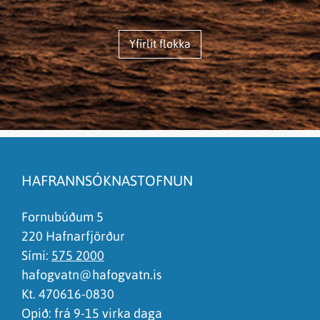
Yfirlit flokka
HAFRANNSÓKNASTOFNUN
Fornubúðum 5
220 Hafnarfjörður
Sími:
575 2000
hafogvatn@hafogvatn.is
Kt. 470616-0830
Opið: frá 9-15 virka daga