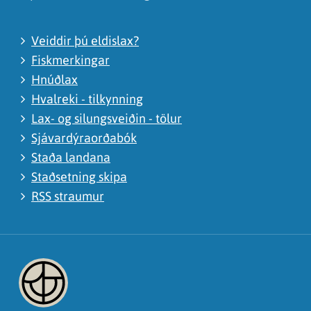
Veiddir þú eldislax?
Fiskmerkingar
Hnúðlax
Hvalreki - tilkynning
Lax- og silungsveiðin - tölur
Sjávardýraorðabók
Staða landana
Staðsetning skipa
RSS straumur