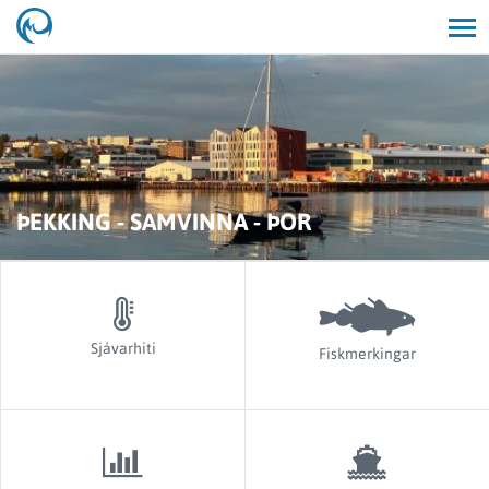
Opna/lo
leit
ÞEKKING - SAMVINNA - ÞOR
Sjávarhiti
Fiskmerkingar