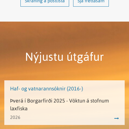
Skráning á póstlista
Sjá fréttasafn
Nýjustu útgáfur
Haf- og vatnarannsóknir (2016-)
Þverá í Borgarfirði 2025 - Vöktun á stofnum
laxfiska
2026