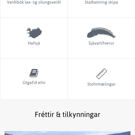
Veiðibók lax- og silungsveiði
Staðsetning skipa
Hafsjá
Sjávarlífverur
Útgefið efni
Stofnmælingar
Fréttir & tilkynningar