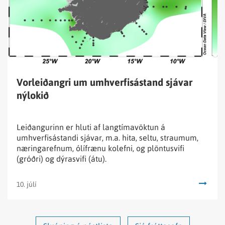
sjávar
nýlokið
Vorleiðangri um umhverfisástand sjávar
nýlokið
Leiðangurinn er hluti af langtímavöktun á
umhverfisástandi sjávar, m.a. hita, seltu, straumum,
næringarefnum, ólífrænu kolefni, og plöntusvifi
(gróðri) og dýrasvifi (átu).
10. júlí