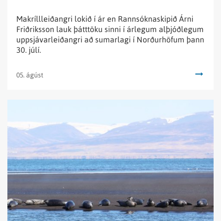
Makríllleiðangri lokið í ár en Rannsóknaskipið Árni
Friðriksson lauk þátttöku sinni í árlegum alþjóðlegum
uppsjávarleiðangri að sumarlagi í Norðurhöfum þann
30. júlí.
05. ágúst
Lesa
fréttina
Stofnmat
á
landsel
að
hefjast
með
drónum