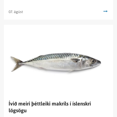
07. ágúst
Lesa
fréttina
Ívið
meiri
þéttleiki
makríls
í
íslenskri
lögsögu
Ívið meiri þéttleiki makríls í íslenskri
lögsögu